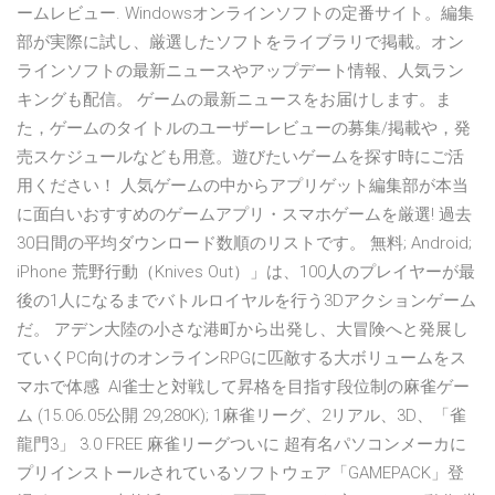
ームレビュー. Windowsオンラインソフトの定番サイト。編集
部が実際に試し、厳選したソフトをライブラリで掲載。オン
ラインソフトの最新ニュースやアップデート情報、人気ラン
キングも配信。 ゲームの最新ニュースをお届けします。ま
た，ゲームのタイトルのユーザーレビューの募集/掲載や，発
売スケジュールなども用意。遊びたいゲームを探す時にご活
用ください！ 人気ゲームの中からアプリゲット編集部が本当
に面白いおすすめのゲームアプリ・スマホゲームを厳選! 過去
30日間の平均ダウンロード数順のリストです。 無料; Android;
iPhone 荒野行動（Knives Out）」は、100人のプレイヤーが最
後の1人になるまでバトルロイヤルを行う3Dアクションゲーム
だ。 アデン大陸の小さな港町から出発し、大冒険へと発展し
ていくPC向けのオンラインRPGに匹敵する大ボリュームをス
マホで体感 AI雀士と対戦して昇格を目指す段位制の麻雀ゲー
ム (15.06.05公開 29,280K); 1麻雀リーグ、2リアル、3D、「雀
龍門3」 3.0 FREE 麻雀リーグついに 超有名パソコンメーカに
プリインストールされているソフトウェア「GAMEPACK」登