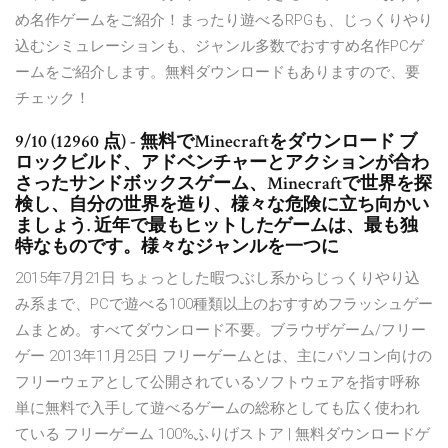
め名作ゲームをご紹介！まったり遊べるRPGも、じっくりやり
込むシミュレーションも、ジャンル多数でおすすめ名作PCゲ
ームをご紹介します。無料ダウンロードもありますので、要
チェック！
9/10 (12960 点) - 無料でMinecraftをダウンロード ブ
ロックビルド、アドベンチャーとアクションが合わ
さったサンドボックスゲーム、Minecraftで世界を探
検し、自分の世界を造り、様々な危険に立ち向かい
ましょう. 近年で最もヒットしたゲームは、最も独
特なものです。様々なジャンルを一つに
2015年7月21日 ちょっとした暇つぶし系からじっくりやり込
み系まで、PCで遊べる100種類以上のおすすめフラッシュゲー
ムまとめ。すべてダウンロード不要。ブラウザゲーム/フリー
ゲー 2013年11月25日 フリーゲームとは、主にパソコン向けの
フリーウェアとして公開されているソフトウェアを指す呼称
単に無料で入手して遊べるゲームの総称としても広く使われ
ている フリーゲーム 100%ふりげストア | 無料ダウンロードゲ