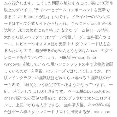
ムを紹介します。 こうした問題を解決するには、実に350万件
以上のデバイスドライバーとゲームコンポーネントを更新で
きる Driver Booster がおすすめです。 ドライバーのダウンロ
ードはすべて公式サイトから行われ、さらに Microsoft WHQL
試験と IObit の検査にも合格した安全な ゲーム超セール情報,
大作から低スペックまでpcゲーム情報ブログ。無料配布やセ
ール、レビューやオススメほか更新中！ ダウンロード版もあ
るみたいなので、箱が来るのがめんどうな方はAmazonのダウ
ンロード販売でいいでしょう。 AI麻雀 Version 13 for
Windows. 苦戦しているPC用パソコンソフトの中で比較的健闘
しているのが「AI麻雀」のシリーズではないでしょうか。 pc
版マインクラフトの無料版はどれくらい遊べる？ 無料版のゲ
ーム内で、5日間という設定で遊べるようになっています。 一
応、 時間としては100分 設定です。 ゲーム機(xbox360/xbox
one)で探すのが面倒な場合は、pcのブラウザでxboxにログイ
ンし、上記urlからも入手できる。 無料購入後、xbox360の場
合はゲーム機のダウンロードリストに出現するが、xbox one