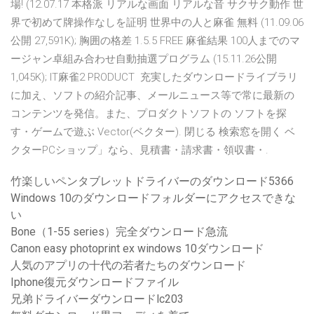
場! (12.07.17 本格派 リアルな画面 リアルな音 サクサク動作 世
界で初めて牌操作なしを証明 世界中の人と麻雀 無料 (11.09.06
公開 27,591K); 胸囲の格差 1.5.5 FREE 麻雀結果 100人までのマ
ージャン卓組み合わせ自動抽選プログラム (15.11.26公開
1,045K); IT麻雀2 PRODUCT 充実したダウンロードライブラリ
に加え、ソフトの紹介記事、メールニュース等で常に最新の
コンテンツを発信。また、プロダクトソフトの ソフトを探
す・ゲームで遊ぶ Vector(ベクター). 閉じる 検索窓を開く ベ
クターPCショップ」なら、見積書・請求書・領収書・.
竹楽しいペンタブレットドライバーのダウンロード5366
Windows 10のダウンロードフォルダーにアクセスできな
い
Bone（1-55 series）完全ダウンロード急流
Canon easy photoprint ex windows 10ダウンロード
人気のアプリの十代の若者たちのダウンロード
Iphone復元ダウンロードファイル
兄弟ドライバーダウンロードlc203