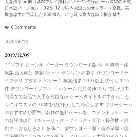
人を誇る pc 向け基本プレイ無料オンライン空戦ゲーム待望の正式
日本語バージョン！ 12 対 12 で戦う大迫力のオンライン空戦、実
機を忠実に再現した 250 機以上にも及ぶ膨大な航空機が魅力！
6 Comments
2020/05/16
2019/12/09
PCソフト ジャンル メーカー ダウンロード版 SaaS 無料・体
験版 法人向け 学割 Amazonランキング 割引 ダウンロードラ
イブラリ アダルトPCゲーム 検索結果 1,000 以上 のうち 1-16
件 ダウンロードソフト 「pcゲーム 絶対名作100」では8月中
旬現在で新品で入手が可能なpcゲームタイトルの中から、と
くにオススメの100本を順位付けして紹介します フリーゲーム
のおすすめや面白い名作の無料ゲームを、コメントレビュー
の各評価項目（ストーリ・グラフィック・音楽・操作性・独
創性・おもしろさ）を基に、ダウンロード順・偏差値順・総
合評価順にランキングで紹介。フリーゲーム大賞のイベント