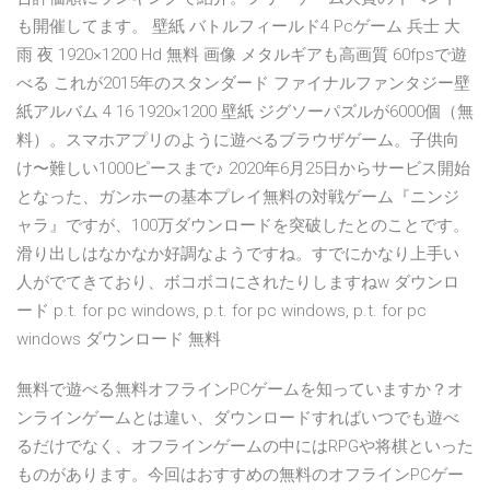
も開催してます。 壁紙 バトルフィールド4 Pcゲーム 兵士 大
雨 夜 1920×1200 Hd 無料 画像 メタルギアも高画質 60fpsで遊
べる これが2015年のスタンダード ファイナルファンタジー壁
紙アルバム 4 16 1920×1200 壁紙 ジグソーパズルが6000個（無
料）。スマホアプリのように遊べるブラウザゲーム。子供向
け〜難しい1000ピースまで♪ 2020年6月25日からサービス開始
となった、ガンホーの基本プレイ無料の対戦ゲーム『ニンジ
ャラ』ですが、100万ダウンロードを突破したとのことです。
滑り出しはなかなか好調なようですね。すでにかなり上手い
人がでてきており、ボコボコにされたりしますねw ダウンロ
ード p.t. for pc windows, p.t. for pc windows, p.t. for pc
windows ダウンロード 無料
無料で遊べる無料オフラインPCゲームを知っていますか？オ
ンラインゲームとは違い、ダウンロードすればいつでも遊べ
るだけでなく、オフラインゲームの中にはRPGや将棋といった
ものがあります。今回はおすすめの無料のオフラインPCゲー