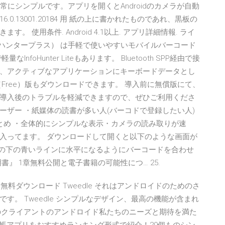
の仕組みは非常にシンプルです。アプリを開くとAndroidのカメラが自動
0.13001.20184 用 紙の上に書かれたものであれ、黒板の
使用条件. Android 4.1以上. アプリ詳細情報. ライ
Plus（インフォハンタープラス） は手軽で使いやすいモバイルバーコード
oHunter Liteもあります。 Bluetooth SPP経由で接
、アクティブなアプリケーションにキーボードデータとし
Free）版もダウンロードできます。 導入前に無償版にて、
導入後のトラブルを軽減できますので、ぜひご利用くださ
roidユーザー ・紙媒体の読書が多い人(バーコドで登録したい人)
とめ ・全体的にシンプルな表示・カメラの読み取りが速
入ってます。 ダウンロードして開くと以下のような画面が
ーの下の青いラインに水平になるようにバーコードを合わせ
』 1章無料公開と電子書籍の可能性につ… 25.
id Tweedleを無料ダウンロード Tweedle それはアンドロイドのためのさ
。 Tweedle シンプルなデザイン、最高の機能が含まれ
er のクライアントのアンドロイド私たちのニーズと期待を満た