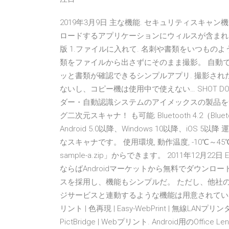
2019年3月9日 主な機能. セキュリティスキャ
ロードするアプリケーションにウィルスが含まれ 専用アプリ
版 1.ファイルに入れて. 名刺や書類をいつものよう
類をファイルから出さずにそのまま撮影。 自動で補
ッと書類が確認できるシンプルアプリ. 撮影され
ないし、コピー機は使用中で使えない… SHOT D
ダー・自動認識システムのアイメックスの製品を
グ二次元スキャナ！ も可能; Bluetooth 4.2（Blu
Android 5.0以降、Windows 10以降、i
なスキャナです。 使用環境, 動作温度, -10℃～45℃
sample-a.zip」からできます。 2011年12月22日 Ea
ならばAndroidマーケットから無料でダウンロードで
スを採用し、機能もシンプルだ。 ただし、他社のように
ジサービスと連動するような機能は用意されていない
リント | 色再現 | Easy-WebPrint | 無線LA
PictBridge | Webプリント. Android用の