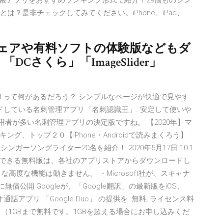
ンプルなメモ帳アプリをおすすめランキング形式で紹介！29個ものシン
は？是非チェックしてみてください。iPhone、iPad、
ェアや有料ソフトの体験版などもダ
DCさくら」「ImageSlider」
プリって何があるだろう？ シンプルなページが快適で見やす
ドしている名刺管理アプリ「名刺認識王」. 安定して使いや
用者が多い名刺管理アプリの決定版ですね。 【2020年】マ
、トップ２０【iPhone・Androidで読みまくろう】 ·
ガーソングライター20名を紹介！ 2020年5月17日 10.1
id で使用できる無料版は、各社のアプリストアからダウンロードし
高度な機能は動きません。 ・Microsoft社が、スキャナ
S向けに無償公開 Googleが、「Google翻訳」の最新版をiOS、
デオ通話アプリ 「Google Duo」 の提供を 無料; ライセンス料
）／月（1GBまで無料です。1GBを超える場合にお申し込みくだ