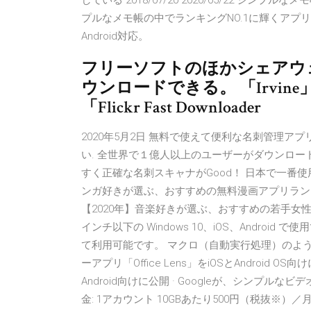
している 2018/07/20 2020/05/22 シ
プルなメモ帳の中でランキングNO.1に輝くアプリと
Android対応。
フリーソフトのほかシェアウ
ウンロードできる。 「Irvine」「
「Flickr Fast Downloader
2020年5月2日 無料で使えて便利な名刺管理ア
い. 全世界で１億人以上のユーザーがダウンロー
すく正確な名刺スキャナがGood！ 日本で一番使
ンガ好きが選ぶ、おすすめの無料漫画アプリランキング
【2020年】音楽好きが選ぶ、おすすめの若手女性シン
インチ以下の Windows 10、iOS、Andro
て利用可能です。 マクロ（自動実行処理）のような
ーアプリ「Office Lens」をiOSとAndroid O
Android向けに公開 · Googleが、シンプルなビ
金: 1アカウント 10GBあたり500円（税抜※