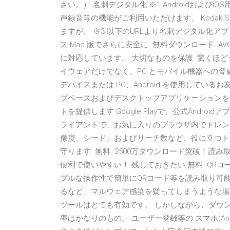
さい。） 名刺デジタル化 ※1 Androidおよ
声録音等の機能がご利用いただけます。 Kodak Sca
ますが、 ※3 以下のURLより名刺デジタル化ア
ス Mac 版でさらに安全に. 無料ダウンロード. AVG 
に対応しています。 大切なものを保護. 驚くほ
イウェアだけでなく、PC とモバイル機器への脅威
デバイスまたは PC、Android を使用して
ブベースおよびデスクトップアプリケーションを含
トを提供します Google Playで、公式Android
ライアントで、お気に入りのブラウザ内でトレン
像度、シード、およびリーチ数など、役に立つト
守ります 無料. 2500万ダウンロード突破！読
便利で使いやすい！ 残しておきたい 無料. QR
プルな操作性で簡単にQRコード等を読み取り可能!
るなど、マルウェア感染を疑ってしまうような場
ツールはとても有効です。 しかしながら、ダウ
率はかなりのもの。 ユーザー登録等の スマホ(Andr