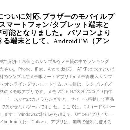
）についに対応. ブラザーのモバイルプ
OSのスマートフォン/タブレット端末と
、印刷が可能となりました。 パソコンより
る端末として、Android™（アン
式で紹介！29個ものシンプルなメモ帳の中でランキング
Phone、iPad、Android対応。 APKFab.comという
モ帳 - 無料のシンプルなメモ帳ノートアプリ for メモ管理 & シンプ
を無料でオンラインダウンロードする｡メモ帳は、シンプルイズ
アプリです。メモ 2020/04/28 2020/06/29 街中
コード。スマホのカメラをかざすと、サイトへ移動して商品
中で欠かせないツールですよね。ここでは、QRコードやバー
！ Windowsの枠組みを超えて、Officeアプリ／サー
／Android向け「Outlook」アプリは、無料で便利に使える