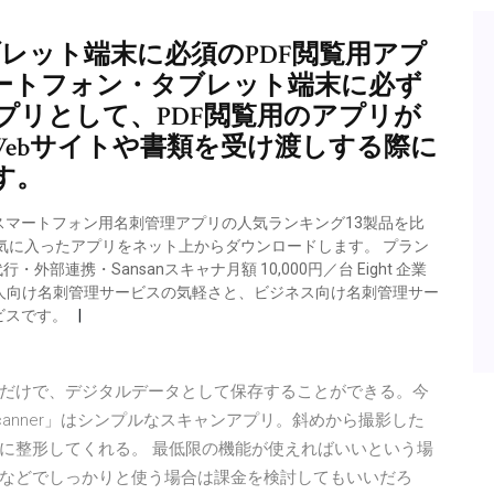
タブレット端末に必須のPDF閲覧用アプ
idスマートフォン・タブレット端末に必ず
プリとして、PDF閲覧用のアプリが
Webサイトや書類を受け渡しする際に
す。
対応のスマートフォン用名刺管理アプリの人気ランキング13製品を比
気に入ったアプリをネット上からダウンロードします。 プラン
外部連携・Sansanスキャナ月額 10,000円／台 Eight 企業
は、個人向け名刺管理サービスの気軽さと、ビジネス向け名刺管理サー
ビスです。
ホで撮影するだけで、デジタルデータとして保存することができる。今
 Scanner」はシンプルなスキャンアプリ。斜めから撮影した
に整形してくれる。 最低限の機能が使えればいいという場
などでしっかりと使う場合は課金を検討してもいいだろ