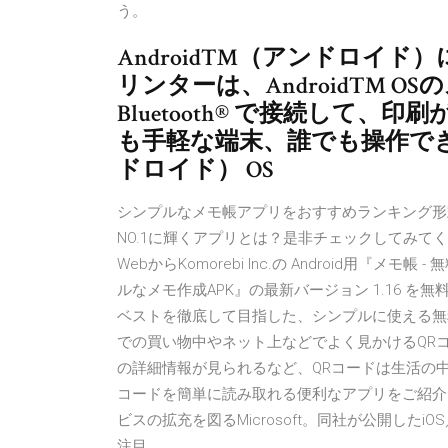
う。
Android™（アンドロイド
リンターは、Android™ 
Bluetooth® で接続して
も手軽な端末、誰でも操作でき
ドロイド） OS
シンプルなメモ帳アプリをおすすめランキング形
NO.1に輝くアプリとは？是非チェックしてみてください。i
WebからKomorebi Inc.の Android用『メ
ルなメモ作成APK』の最新バージョン 1.16 
ベストを徹底して目指した、シンプルに使える無料のメモ帳
での買い物中やネット上などでよく見かけるQR
の詳細情報が見られるなど、QRコードは生活の
コードを簡単に読み取れる便利なアプリをご紹介します
ビスの拡充を図るMicrosoft。同社が公開したiOS
注目