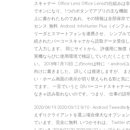
スキャナー. Office Lens Office Lens
でオンになり、1つのボタンでアプリの主な機能: 16.
上に書かれたものであれ、その情報は全部保存できます。 
センス: 無料. Android. InfoHunter 
リーダとスマートフォンを連携させ、 シンプルで軽量なInf
続されたバーコースキャナから読取データ受信し
て入力します。 同じサイトから、評価用に無償（
実機ならびに使用環境で検証していただくことで
い。 2018年1月10日 このnoteは特に ・and
向けに書きました。 詳しくは後述しますが、 ま
い・ホーム画面の表示が切り替えられる割と気に
でます。 一言でいうと QRバーコードスキャナ
なきゃ読み取れないのです。つまり、 仕事の説明書
2020/04/19 2020/03/12 9/10 - Andro
えずりクライアントを選ぶ場合偉大なオプションです
ています、完全に無料. いつかそれは、 Twitt