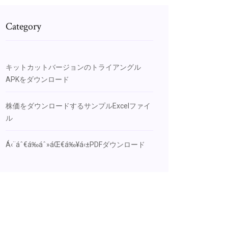
Category
キットカットバージョンのトライアングル
APKをダウンロード
株価をダウンロードするサンプルExcelファイ
ル
Á‹¨áˆ€á‰áˆ»áŒ€á‰¥á‹±PDFダウンロード