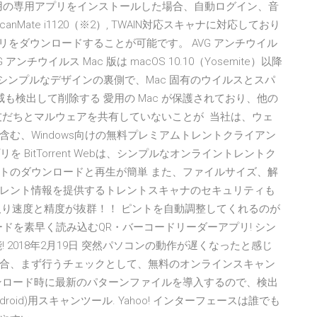
びiOS用の専用アプリをインストールした場合、自動ログイン、音
nMate i1120（※2）, TWAIN対応スキャナに対応しており
プリをダウンロードすることが可能です。 AVG アンチウイル
アンチウイルス Mac 版は macOS 10.10（Yosemite）以降
どシンプルなデザインの裏側で、Mac 固有のウイルスとスパ
も検出して削除する 愛用の Mac が保護されており、他の
いるお友だちとマルウェアを共有していないことが 当社は、ウェ
む、Windows向けの無料プレミアムトレントクライアン
アプリを BitTorrent Webは、シンプルなオンライントレントク
トのダウンロードと再生が簡単 また、ファイルサイズ、解
レント情報を提供するトレントスキャナのセキュリティも
み取り速度と精度が抜群！！ ピントを自動調整してくれるのが
コードを素早く読み込むQR・バーコードリーダーアプリ! シン
 2018年2月19日 突然パソコンの動作が遅くなったと感じ
合、まず行うチェックとして、無料のオンラインスキャン
ンロード時に最新のパターンファイルを導入するので、検出
oid)用スキャンツール. Yahoo! インターフェースは誰でも