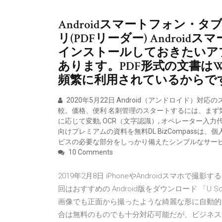
Androidスマートフォン・
リ(PDFリーダー) Andro
インストールしておきたいア
あります。PDF形式の文書は
頻繁に利用されているからで
2020年5月22日 Android（アンドロイド）
較。価格、便利 名刺管理のスタートするには、まず
に応じて変動, OCR（文字認識）, オペレーター入力代行・
向けプレミアムの資料を無料DL BizCompass
ビスの必要な部分をしっかり備えたシンプルなサー
10 Comments
2019年2月8日 iPhoneやAndroidスマ
回はおすすめの Android版をダウンロード 「U
画像でも正面から撮ったような綺麗な形に自動的
合は無料のものでも十分対応可能だが、ビジネス