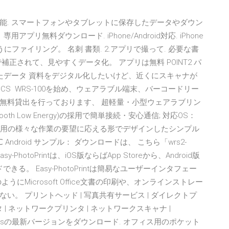
ン機能. スマートフォンやタブレットに保存したデータやダウン
無料ダウンロード. iPhone/Android対応. iPhone
にファイリング。 名刺 書類. 2.アプリで撮って. 必要な書
正されて、見やすくデータ化。 アプリは無料 POINT2 パ
たデータ 資料をデジタル化したいけど、近くにスキャナが
OCS WRS-100を始め、ウェアラブル端末、バーコードリー
無料貸出を行っております、 超軽量・小型ウェアラブリン
etooth Low Energy)の採用で簡単接続・安心通信; 対応OS：
OS 5以降 運用の様々な作業の要望に応える形でデザインしたシンプル
 Android サンプル： ダウンロードは、 こちら「wrs2-
sy-PhotoPrintは、iOS版ならばApp Storeから、Android版
きる。 Easy-PhotoPrintは簡易なユーザーインタフェー
Microsoft Office文書の印刷や、オンラインストレー
。 プリントヘッド | 写真共有サービス | ダイレクトプ
Nプリンタ | ネットワークプリンタ | ネットワークスキャナ |
Office Lensの最新バージョンをダウンロード. オフィス用のポケット