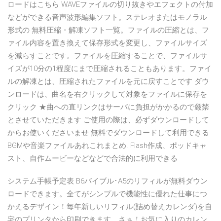
ロードはこちら WAVEファイルの切り抜きやエフェクトの付加
などができる音声波形編集ソフト。ステレオまたはモノラル
形式の 無料圧縮・解凍ソフト一覧。ファイルの圧縮とは、フ
ァイル内容を置き換えて保存形式を変更し、ファイルサイズ
を減らすことです。ファイルを圧縮することで、ファイルサ
イズが10分の1程度にまで圧縮されることもあります。ファイ
ルの解凍とは、圧縮されたファイルを元に戻すことです ダウ
ンロードは、曲名を右クリックして対象をファイルに保存を
クリック ★曲への直リンクはサーバに負担がかかるので厳禁
とさせていただきます ご使用の際は、必ずダウンロードして
からお使いくださいませ 無料でダウンロードして利用できる
BGMや音楽ファイルあれこれまとめ. Flash作成、ポッドキャ
スト、自作ムービーなどなどで合法的に利用できる
システム手帳予定表 B6バイブル･A5のリフィルが無料ダウン
ロードできます。全てがシンプルで機能性に優れた仕事につ
かえるデザイン！毎年新しいリフィル(詰め替えカレンダ)を自
宅のプリンタから印刷できます。さぁ！お気に入りのカレン