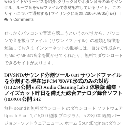
webサイトやサービスを紹介. クリック音やボタン音等のSEやジン
グル、ループ音をwavファイルで素材配布しているサイト。 この
サイトについて通知する | マイリンクに追加. 2006/09/05(Tue)
9 Comments
せっかくパソコンで音楽を聴こうというのですから、パソコ
ンで音を扱うファイル（サウンドファイル）の種類と特徴を
勉強しておきま インターネットの世界には、自分で作成され
たMidiやMP3の音楽を聞かせてくれたり、無料でダウンロード
できるサイトがあります。
DIVSND:サウンド分割ツール 0.01 サウンドファイル
を分割する 現在はPCM WAVE形式のみの対応
(11.12.14公開 63K) Audio Cleaning Lab 2 体験版 編集・
ノイズカット昨日を備えた総合アナログ録音ソフト
(10.09.01公開 242
無料 sound it 無料ダウンロード のダウンロード ソフトウェア
UpdateStar - 1,746,000 認識 プログラム - 5,228,000 既知 バー
ジョン - ソフトウェアニュース ホーム SoundEngineのダウン