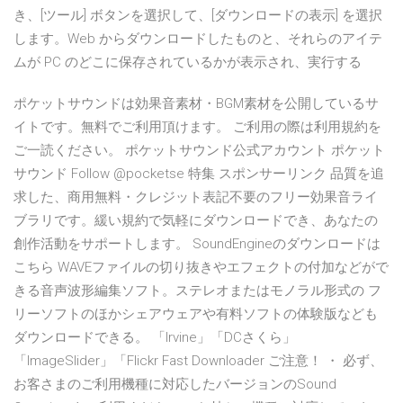
き、[ツール] ボタンを選択して、[ダウンロードの表示] を選択
します。Web からダウンロードしたものと、それらのアイテ
ムが PC のどこに保存されているかが表示され、実行する
ポケットサウンドは効果音素材・BGM素材を公開しているサ
イトです。無料でご利用頂けます。 ご利用の際は利用規約を
ご一読ください。 ポケットサウンド公式アカウント ポケット
サウンド Follow @pocketse 特集 スポンサーリンク 品質を追
求した、商用無料・クレジット表記不要のフリー効果音ライ
ブラリです。緩い規約で気軽にダウンロードでき、あなたの
創作活動をサポートします。 SoundEngineのダウンロードは
こちら WAVEファイルの切り抜きやエフェクトの付加などがで
きる音声波形編集ソフト。ステレオまたはモノラル形式の フ
リーソフトのほかシェアウェアや有料ソフトの体験版なども
ダウンロードできる。 「Irvine」「DCさくら」
「ImageSlider」「Flickr Fast Downloader ご注意！ ・ 必ず、
お客さまのご利用機種に対応したバージョンのSound