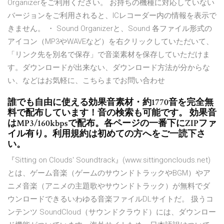
Organizerをご利用ください。 お持ちの機種に対応していない
バージョンをご利用されると、ICレコーダー内の情報を表示で
きません。 ・ Sound Organizerと、Sound 各ファイル形式の
アイコン（MP3やWAVEなど）を右クリックしていただいて、
「リンク先を別名で保存」で音楽素材を保存していただけま
す。ダウンロードが出来ない、ダウンロード方法が分からな
い、などはお気軽に、こちらまでお問い合わせ
誰でも自由に使える効果音素材・約1770音を完全無
料で配布しています！音の検索も可能です。 効果音
はMP3/160kbpsで配布。各ページの一番下にZIPファ
イル有り。利用規約は初めての方へをご一読下さ
い。
『Sitting on Clouds' Soundtrack』(www.sittingonclouds.net)
とは、ゲーム音楽（ゲームのサウンドトラックやBGM）やア
ニメ音楽（アニメの主題歌やサウンドトラック）が無料でダ
ウンロードできるいわゆる音楽ファイルDLサイトだ。 扱うコ
ンテンツ SoundCloud（サウンドクラウド）には、ダウンロー