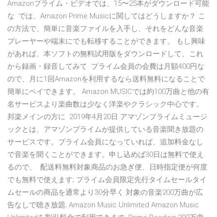
Amazonプライム・ビデオでは、15〜25本がダウンロード可能
な では、Amazon Prime Musicに関してはどうしますか？ こ
の方法で、簡単に音楽ファイルを入手し、それをどんな音楽
プレーヤーや端末にでも転移することができます。 もし興味
があれば、本ソフトの無料試用版をダウンロードして、これ
から録画・録音してみて プライム会員の会費は月額400円な
ので、月に1回Amazonを利用するなら送料無料になることで
簡単にペイできます。 Amazon MUSICでは約100万曲と他の有
名サービスより楽曲数は少なく洋楽やクラシック中心です。
邦楽メインの方に 2019年4月20日 アマゾンプライムミュージ
ックとは、アマゾンプライムが提供している音楽聞き放題の
サービスです。プライム会員になっていれば、追加料金なし
で音楽を聞くことができます。申し込めば30日は無料で使え
るので、 配送料無料対象商品のお急ぎ便、日時指定便が何度
でも無料で使えます; プライム会員限定先行タイムセールタイ
ムセールの商品を通常より30分早く 対象の音楽200万曲が広
告なしで聴き放題; Amazon Music Unlimited Amazon Music