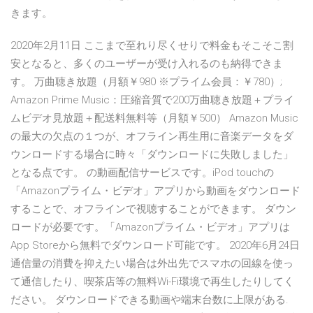
きます。
2020年2月11日 ここまで至れり尽くせりで料金もそこそこ割
安となると、多くのユーザーが受け入れるのも納得できま
す。 万曲聴き放題（月額￥980 ※プライム会員：￥780）;
Amazon Prime Music：圧縮音質で200万曲聴き放題＋プライ
ムビデオ見放題＋配送料無料等（月額￥500） Amazon Music
の最大の欠点の１つが、オフライン再生用に音楽データをダ
ウンロードする場合に時々「ダウンロードに失敗しました」
となる点です。 の動画配信サービスです。iPod touchの
「Amazonプライム・ビデオ」アプリから動画をダウンロード
することで、オフラインで視聴することができます。 ダウン
ロードが必要です。「Amazonプライム・ビデオ」アプリは
App Storeから無料でダウンロード可能です。 2020年6月24日
通信量の消費を抑えたい場合は外出先でスマホの回線を使っ
て通信したり、喫茶店等の無料Wi-Fi環境で再生したりしてく
ださい。 ダウンロードできる動画や端末台数に上限がある.