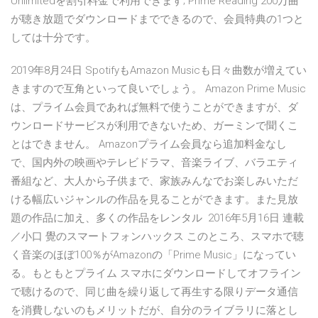
Unlimitedを割引料金で利用できます; Prime Reading 200万曲
が聴き放題でダウンロードまでできるので、会員特典の1つと
しては十分です。
2019年8月24日 SpotifyもAmazon Musicも日々曲数が増えてい
きますので互角といって良いでしょう。 Amazon Prime Music
は、プライム会員であれば無料で使うことができますが、ダ
ウンロードサービスが利用できないため、ガーミンで聞くこ
とはできません。 Amazonプライム会員なら追加料金なし
で、国内外の映画やテレビドラマ、音楽ライブ、バラエティ
番組など、大人から子供まで、家族みんなでお楽しみいただ
ける幅広いジャンルの作品を見ることができます。また見放
題の作品に加え、多くの作品をレンタル 2016年5月16日 連載
／小口 覺のスマートフォンハックス このところ、スマホで聴
く音楽のほぼ100％がAmazonの「Prime Music」になってい
る。もともとプライム スマホにダウンロードしてオフライン
で聴けるので、同じ曲を繰り返して再生する限りデータ通信
を消費しないのもメリットだが、自分のライブラリに落とし