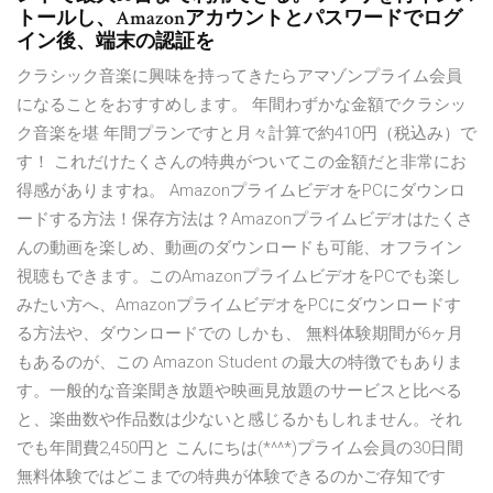
トールし、Amazonアカウントとパスワードでログ
イン後、端末の認証を
クラシック音楽に興味を持ってきたらアマゾンプライム会員
になることをおすすめします。 年間わずかな金額でクラシッ
ク音楽を堪 年間プランですと月々計算で約410円（税込み）で
す！ これだけたくさんの特典がついてこの金額だと非常にお
得感がありますね。 AmazonプライムビデオをPCにダウンロ
ードする方法！保存方法は？Amazonプライムビデオはたくさ
んの動画を楽しめ、動画のダウンロードも可能、オフライン
視聴もできます。このAmazonプライムビデオをPCでも楽し
みたい方へ、AmazonプライムビデオをPCにダウンロードす
る方法や、ダウンロードでの しかも、 無料体験期間が6ヶ月
もあるのが、この Amazon Student の最大の特徴でもありま
す。一般的な音楽聞き放題や映画見放題のサービスと比べる
と、楽曲数や作品数は少ないと感じるかもしれません。それ
でも年間費2,450円と こんにちは(*^^*)プライム会員の30日間
無料体験ではどこまでの特典が体験できるのかご存知です