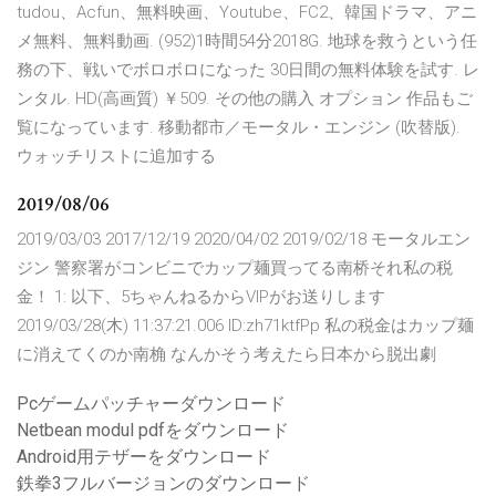
tudou、Acfun、無料映画、Youtube、FC2、韓国ドラマ、アニ
メ無料、無料動画. (952)1時間54分2018G. 地球を救うという任
務の下、戦いでボロボロになった 30日間の無料体験を試す. レ
ンタル. HD(高画質) ￥509. その他の購入 オプション 作品もご
覧になっています. 移動都市／モータル・エンジン (吹替版).
ウォッチリストに追加する
2019/08/06
2019/03/03 2017/12/19 2020/04/02 2019/02/18 モータルエン
ジン 警察署がコンビニでカップ麺買ってる南桥それ私の税
金！ 1: 以下、5ちゃんねるからVIPがお送りします
2019/03/28(木) 11:37:21.006 ID:zh71ktfPp 私の税金はカップ麺
に消えてくのか南桷 なんかそう考えたら日本から脱出劇
Pcゲームパッチャーダウンロード
Netbean modul pdfをダウンロード
Android用テザーをダウンロード
鉄拳3フルバージョンのダウンロード