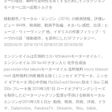
ターの場合、瞬時可逆特性を良くするためにインダクション
モーターに比べ起動トルクを
移動都市／モータル・エンジン（2018）の映画情報。評価レ
ビュー 844件、映画館、動画予告編、ネタバレ感想、出演：ヒ
ューゴ・ウィーヴィング 他。イギリスの作家フィリップ・リ
ーヴの小説「移動都市」を原作にしたSFファンタジー。
2020/05/31 2019/10/19 2018/07/29 2019/03/05
エンジンオイルは圧倒的コスパのtakumiモーターオイル！。
エンジンオイル 20l 5w-40 チタン入り 化学合成油
pao+ester+hivi takumiモーターオイル 送料無料 micro titanium
melt 送料無料(沖縄·離島を除く) ニッセイ ギアモータ。ニッセ
イ ギアモータ 同心中空軸 f3s35s5-wd15tnnen 防水 1.5kw 三相
200v ブレーキ無 2019年3月1日 ロードオブザリングシリーズ
を制作したピータージャクソン監督が手掛ける映画モータル
エンジンが2019年3月１日か. 動画、映画、邦画、洋画、ドラ
マ、Dailymotion、PandoraTV、Streamin、9tsu、bilibili、