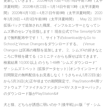
更新していきます。 2020年6月10日～6月18日午前10時（太平
洋夏時間） 2020年4月22日～5月14日午前10時（太平洋夏時
間） 2020年4月10日～4月21日午前8時（太平洋夏時間） 2020
年3月28日～4月9日午前8時（太平洋夏時間） … May 22, 2019 ·
拡張パックで追加された職業、インフルエンサーとなってシ
ムズ界のセレブを目指します！ 現在公式でThe Sims4が5/28
まで無料配布中です！ 1、サイト下のdownloadからGo to
SchoolとVenue Changesをダウンロードする。 （Venue
Changes は区画の種類を追加します。 2、シムズ4の好きなと
ころに学校を建てる（コミニティからも探せば出てきます。
検索結果 10,000 以上 のうち 1-48件 "シムズ ダウンロード"
ザ・シムズ 3 ペット (拡張データセット) [オンラインコード 4
日間限定の無料配信をお見逃しなく！うさちゃん5月22日(金)
から5月26日(火)正午頃までの期間限定で、PlayStation®4用ソ
フトウェア『ファイナルファンタジーXIV スターターパック』
のダウンロード版がPlayStation&#
犬と猫、どちらが誘惑に弱いのか？(後半戦),pc版「ザ・シム