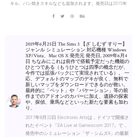
キル、パン焼きスキルなども追加されます。発売日は2015年
2019年6月25日 The Sims 3 【ざ しむず すりー】
ジャンル シミュレーション 対応機種 Windows
XP/Vista、Mac OS X 発売元 発売日, 2009年6月4
日 ちなみにこれは前作で搭載予定だった機能の
ひとつである（もうひとつは四季の概念だが、
今作では拡張パックにて実現されている）。 一
応、デフォルトのマップのデキが良く、無料で
新しいマップをダウンロードできるのが救い。
最終的に「ペット」や「バケーション」等の前
作までのアドオンのカバーに加え、遺跡の探索
や、探偵、乗馬などといった新たな要素も加わ
り、
2017年8月22日 Electronic Artsは，ドイツで開催さ
れたイベント「EA Live at Gamescom 2017」で，
発売中のシミュレーション「ザ・シムズ4」の最新