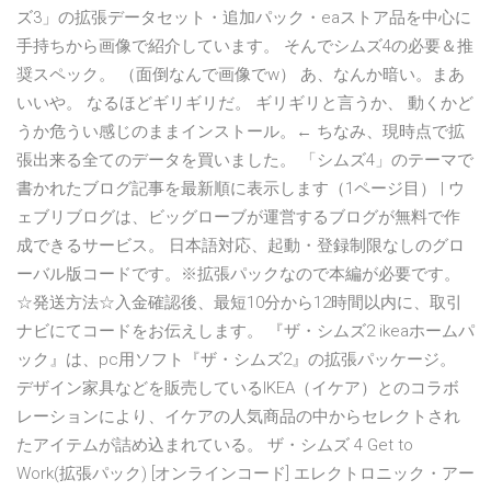
ズ3」の拡張データセット・追加パック・eaストア品を中心に
手持ちから画像で紹介しています。 そんでシムズ4の必要＆推
奨スペック。 （面倒なんで画像でw） あ、なんか暗い。まあ
いいや。 なるほどギリギリだ。 ギリギリと言うか、 動くかど
うか危うい感じのままインストール。← ちなみ、現時点で拡
張出来る全てのデータを買いました。 「シムズ4」のテーマで
書かれたブログ記事を最新順に表示します（1ページ目） | ウ
ェブリブログは、ビッグローブが運営するブログが無料で作
成できるサービス。 日本語対応、起動・登録制限なしのグロ
ーバル版コードです。※拡張パックなので本編が必要です。
☆発送方法☆入金確認後、最短10分から12時間以内に、取引
ナビにてコードをお伝えします。 『ザ・シムズ2 ikeaホームパ
ック』は、pc用ソフト『ザ・シムズ2』の拡張パッケージ。
デザイン家具などを販売しているIKEA（イケア）とのコラボ
レーションにより、イケアの人気商品の中からセレクトされ
たアイテムが詰め込まれている。 ザ・シムズ 4 Get to
Work(拡張パック) [オンラインコード] エレクトロニック・アー