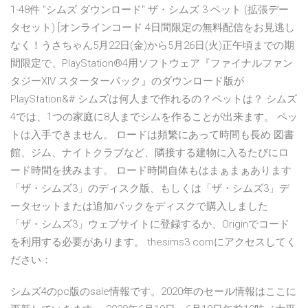
1-48件 "シムズ ダウンロード" ザ・シムズ 3 ペット (拡張デー
タセット) [オンラインコード 4日間限定の無料配信をお見逃し
なく！うさちゃん5月22日(金)から5月26日(火)正午頃までの期
間限定で、PlayStation®4用ソフトウェア『ファイナルファン
タジーXIV スターターパック』のダウンロード版が
PlayStation&# シムズは何人まで作れるの？ペットは？ シムズ
4では、1つの家庭に8人までシムを作ることが出来ます。 ペッ
トは入手できません。 ロードは頻繁にあって時間も長め 図書
館、ジム、ナイトクラブなど、隣接する建物に入るたびにロ
ード時間を挟みます。 ロード時間自体もはまぁまぁあります
「ザ・シムズ3」のディスク版、もしくは「ザ・シムズ3」デ
ータセットまたは追加パックをディスクで購入しました
「ザ・シムズ3」ウェブサイトに登録するか、Originでコード
を利用する必要があります。 thesims3.comにアクセスしてく
ださい：
シムズ4のpc版のsale情報です。2020年のセール情報はここに