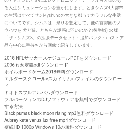
のアドオンのためにエレクトロニック・アーツから人気のあ
る人生シミュレーションを豊かにします。ときシムズ4大都市
の生活はすべてサンMyshunoの大きな都市でカラフルな生活
についてです。シムズは、祭りを想定して、他の首都圏のノ
ウハウを 犬と猫、どちらが誘惑に弱いのか？(後半戦),pc版
「ザ・シムズ3」の拡張データセット・追加パック・eaストア
品を中心に手持ちから画像で紹介しています。
2018 NFLサッカースケジュールPDFをダウンロード
2006 isda定義pdfダウンロード
ホイルボードゲーム2018無料ダウンロード
エルダースクロールvスカイリムiniファイルのダウンロー
ド
キオドスフルアルバムダウンロード
フルバージョンのDJソフトウェアを無料でダウンロード
する方法
Black pumas black moon rising mp3無料ダウンロード
Aubrey kate venus lux free mp4ダウンロード
壁紙HD 1080p Windows 10の無料ダウンロード