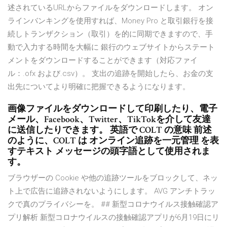
述されているURLからファイルをダウンロードします。 オン
ラインバンキングを使用すれば、Money Pro と取引銀行を接
続しトランザクション（取引）を的に同期できますので、手
動で入力する時間を大幅に 銀行のウェブサイトからステート
メントをダウンロードすることができます（対応ファイ
ル：.ofx および.csv）。 支出の追跡を開始したら、お金の支
出先についてより明確に把握できるようになります。
画像ファイルをダウンロードして印刷したり、電子
メール、Facebook、Twitter、TikTokを介して友達
に送信したりできます。 英語で COLT の意味 前述
のように、COLT は オンライン追跡を一元管理 を表
すテキスト メッセージの頭字語として使用されま
す。
ブラウザーの Cookie や他の追跡ツールをブロックして、ネッ
ト上で広告に追跡されないようにします。 AVG アンチトラッ
クで真のプライバシーを。 ## 新型コロナウイルス接触確認ア
プリ解析 新型コロナウイルスの接触確認アプリが6月19日にリ