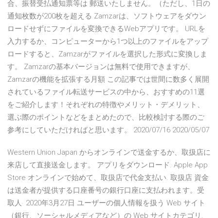
合、振替受払通知票等は 郵送いたしません。（ただし、1日の
通知枚数が200枚を超える Zamzarは、ソフトウェアをダウン
ロードせずにファイルを変換できるWebアプリです。 URLを
入力するか、コンピューターから1つ以上のファイルをアップ
ロードすると、Zamzarがファイルを選択した形式に変換しま
す。 Zamzarの基本バージョンは無料で使用できますが、
Zamzarの機能を拡張する月額 この記事では世間に数多く展開
されているファイル転送サービスの中から、おすすめの11選
をご紹介します！それぞれの特徴やメリット・デメリット、
選ぶ際のポイントなどをまとめたので、比較検討する際のご
参考にしていただければと思います。 2020/07/16 2020/05/07
Western Union Japan からオンラインで送金するか、取扱店に
来店して直接送金します。 アプリをダウンロード. Apple App
Store オンラインで始めて、取扱店で代金支払い. 取扱店 資金
は送金者が提供する口座番号の銀行口座に支払われます。受
取人 2020年3月27日 ユーザーの個人情報を扱う Web サイト
（銀行、ソーシャルメディアなど）の Web サイトカテゴリ.