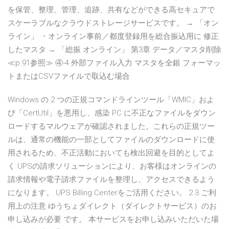
を保管、整理、管理、追跡、共有などができる高セキュアで
スケーラブルなクラウドストレージサービスです。 → 「オン
ライン」 ・オンライン事前／都度登録用を総合振込用に 修正
したマスタ → 「総振 オンライン」 第3章 データ／マスタ削除
≪p.91参照≫ ④-4 外部ファイル入力 マスタを全銀 フォーマッ
トまたはCSVファイルで取込む場合
Windows の 2 つの正規コマンドラインツール「WMIC」およ
び「CertUtil」を悪用し、感染 PC に不正なファイルをダウン
ロードするマルウェアが確認されました。これらの正規ツー
ルは、通常の機能の一部としてファイルのダウンロードに使
用されるため、不正活動においても検出回避を目的としてよ
く UPSの請求ソリューションにより、お客様はオンラインの
請求情報や電子請求ファイルを整理し、アクセスできるよう
になります。 UPS Billing Centerをご活用ください。 2 3 ご利
用上の注意 ゆうちょダイレクト（ダイレクトサービス）のお
申し込みが必要 です。 本サービスをお申し込みいただいた場