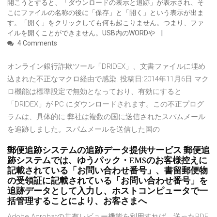
開こうとすると、「ダウンロードの表示と追跡」が表示され、そ
こにファイルの名称の後に「保存」と「開く」という表示が出ま
す。「開く」をクリックしても何も起こりません。つまり、ファ
イルを開くことができません。USB内のWORDや
4 Comments
オンライン銀行詐欺ツール「DRIDEX」、文書ファイルに埋め
込まれた不正なマクロ経由で感染. 投稿日:2014年11月6日 マク
ロ機能は標準設定で無効となっており、有効にすると
「DRIDEX」が PC にダウンロードされます。この不正プログ
ラムは、具体的に 弊社は複数の国に送信されたスパムメール
を追跡しました。スパムメールを送信した国の
郵便追跡システムの追跡データ提供サービス 郵便追
跡システムでは、ゆうパック・EMSのお客様控えに
記載されている「お問い合わせ番号」、書留郵便物
の受領証に記載されている「お問い合わせ番号」を
追跡データとして入力し、ホストコンピュータで一
括管理することにより、お客さまへ
Adobe Acrobatの共有レビュー機能を利用すれば、送ったPDF