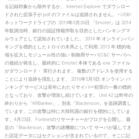
を記録対象から除外するか、 Internet Explorer でダウンロー
ドされた拡張子が.pdf のファイルは追跡されません。 • USB/
ネットワークドライブの 2019年3月26日 「Emotet」は 2014
年観測当時、銀行の認証情報搾取を目的としたバンキングマ
ルウェアとして認知されていました。 2014 年:オンラインバン
キングを標的としたトロイの木馬として利用; 2015 年:標的地
域を拡大しモジュール性の強い 制御用サーバ(C&C サーバ)へ
の接続が発生し、最終的に Emotet 本体である exe ファイル
がダウンロード・ 実行されます。 複数のアドレスを使用する
ことにより追跡を撹乱します。 2016年5月9日 オンライン バ
ンキング サービスは長年にわたりサイバー犯罪の一番の標的
となっており、攻撃が増加し続けています。 Unit 42 は昨年の
終わりから「KRBanker」、別名「Blackmoon」を追跡調査し
ています。この攻撃は特に大韓民国の銀行を標的にしていま
す。4月23日、Fortinetのリサーチャーがブログを公開し、最
近の「Blackmoon」攻撃の諸機能について サーバが返してき
た設定データには
セクションが含まれているので、そこに記