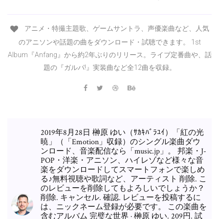
アニメ・特撮主題歌、ゲームサントラ、声優楽曲など、人気
のアニソンや話題の曲をダウンロード・試聴できます。 1st
Album『Anfang』から約2年ぶりのリリース。ライブ定番曲や、話
題の『ガルパ!』実装曲など全12曲を収録。
2019年8月28日 榊原 ゆい（ｻｶｷﾊﾞﾗﾕｲ）「紅の光
暁」（「Emotion」収録）のシングル楽曲ダウ
ンロード、音楽配信なら「music.jp」。 邦楽・J-
POP・洋楽・アニソン、ハイレゾなど様々な音
楽をダウンロードしてスマートフォンで楽しめ
る♪無料視聴や歌詞など、アーティスト 削除. こ
のレビューを削除してもよろしいでしょうか？
削除. キャンセル. 確認. レビューを投稿するに
は、ニックネーム登録が必要です。 この楽曲を
含むアルバム 完璧な世界 · 榊原 ゆい. 209円. 試