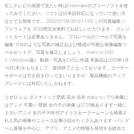
生しテレビの画面で見たい時はFreemakeのフリーソフトを使
ってみてください。ソフトは日本語対応になっていて使い方
はとても簡単です。 2020/07/08 2015/11/03 この写真編集ソ
フトウェアを 30 日間完全無料でお試しいただけます。 クレジ
ットカードは必要ありません。 プロレベルのツールで写真を
編集 プロのような写真の補正および構成が可能な画像編集ツ
ールセットで、写真を修正しましょう。 Video to DVD
2（Windows版） 動画・写真をDVDに作成 本製品は2020年4月
16日(木)をもちまして、提供終了となっております。ユーザー
サポートは引き続き行ってまいりますが、製品機能のアップ
グレードには対応いたしかねます。
リゼロ レム ダイナミック壁紙 花火 浴衣 かわいい プリ画像に
はアニメ 可愛い 壁紙 女の子の画像 は2729枚あります一緒に
エモいアニメ 女の子90年代アイリスセーラームーンも検索さ
れ人気の画像やニュース記事小説がたくさんあります. バン ゲ
ーム速報を中心に、アプリ、アニメの情報も発信する総合エ