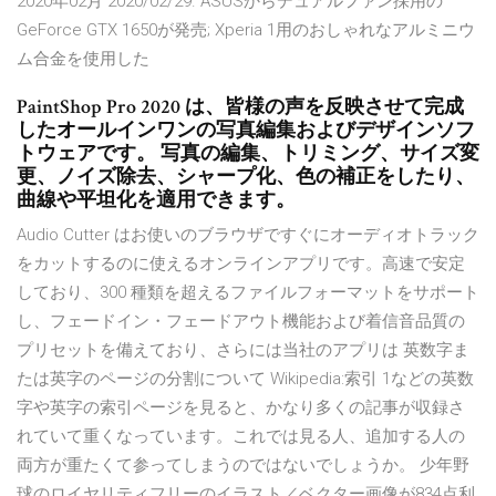
2020年02月 2020/02/29. ASUSからデュアルファン採用の
GeForce GTX 1650が発売; Xperia 1用のおしゃれなアルミニウ
ム合金を使用した
PaintShop Pro 2020 は、皆様の声を反映させて完成
したオールインワンの写真編集およびデザインソフ
トウェアです。 写真の編集、トリミング、サイズ変
更、ノイズ除去、シャープ化、色の補正をしたり、
曲線や平坦化を適用できます。
Audio Cutter はお使いのブラウザですぐにオーディオトラック
をカットするのに使えるオンラインアプリです。高速で安定
しており、300 種類を超えるファイルフォーマットをサポート
し、フェードイン・フェードアウト機能および着信音品質の
プリセットを備えており、さらには当社のアプリは 英数字ま
たは英字のページの分割について Wikipedia:索引 1などの英数
字や英字の索引ページを見ると、かなり多くの記事が収録さ
れていて重くなっています。これでは見る人、追加する人の
両方が重たくて参ってしまうのではないでしょうか。 少年野
球のロイヤリティフリーのイラスト／ベクター画像が834点利