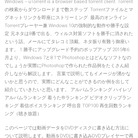
Windows -- uTorrent is a browser based torrent client. Torrent
の検索からダウンロードまで数ステップ. Torrentファイルとマ
グネットリンクを即座にストリーミング. 最高のオンライン
Torrentプレーヤー兼 Windows 10の強制的な動作や勝手な設
定 元ネタは8番で出る、ウィルス対策ソフトを勝手に消された
という話。メールにてタレコミ頂戴、ネタ振り有難う御座い
ます。 1.勝手にアップグレード予約のポップアップ 2015年6
月より、Windows 7と8.1で Photoshopとはどんなソフトなの
でしょうか実際にPhotoshopで作られた作品例をたくさん紹
介しながら解説します。 言葉で説明してもイメージが湧かな
いかと思うので、実際にどんなことができるのか例を出して
紹介していきたいと思います。 アルバムランキング ハイレゾ
アルバムランキング 着うた®ランキング ビデオクリップラン
キング 着信ボイスランキング 呼出音 TOP100 再生回数ランキ
ング（聴き放題）
このページでは動画データをDVDディスクに書き込む方法に
ついて説明します。動画をDVDに書き込みDVDプレイヤーで再