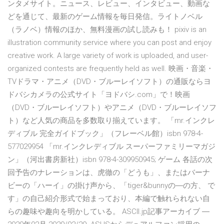
ンタメサイト。ニュース、レビュー、インタビュー、動画な
どを通じて、最新のゲーム情報を毎日発信。ライトノベル
（ラノベ）情報のほか、無料漫画の試し読みも！ pixiv is an
illustration community service where you can post and enjoy
creative work. A large variety of work is uploaded, and user-
organized contests are frequently held as well. 映画・音楽・
TVドラマ・アニメ（DVD・ブルーレイソフト）の通販ならヨ
ドバシカメラの公式サイト「ヨドバシ.com」で！映画
（DVD・ブルーレイソフト）やアニメ（DVD・ブルーレイソフ
ト）など人気の商品を多数取り揃えています。 「mr.インクレ
ディブル 完全ガイドブック」（フレーベル館）isbn 978-4-
577029954 「mr.インクレディブル スーパーファミリーマガジ
ン」（河出書房新社）isbn 978-4-309950945; ゲーム 各話の次
回予告のナレーションは、虎徹の「どうも」、またはバーナ
ビーの「ハーイ」の掛け声から、「tiger&bunnyの―の方、 で
す」の自己紹介形式で始まっており、本編で触れられない自
らの趣味や趣向を明かしている。 ASCII.jp記事アーカイブ ―