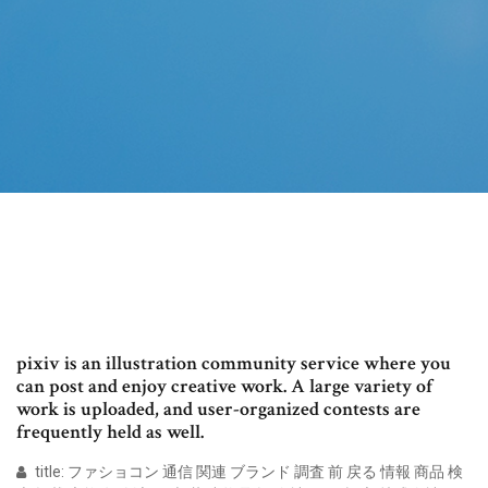
pixiv is an illustration community service where you
can post and enjoy creative work. A large variety of
work is uploaded, and user-organized contests are
frequently held as well.
title: ファショコン 通信 関連 ブランド 調査 前 戻る 情報 商品 検