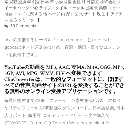
索 掲載 交換 年 創立 日本 革 小物 取扱 会社 月 日 設立 株式会社 ク
イーポ バッグ 中心 ライフスタイル トータル 提案 食 業態 リョウ
展開 メンズ に関する 他 ページ 内 探す 公式 サイト 現在 中 アイテ
ム 見る クリック
10 Comments
charの主催するレーベル「zicca records」はcd・dvd・
goodsのネット通販をはじめ、音源・動画・様々なコンテン
ツを配信中です。
YouTubeの動画を MP3, AAC, WMA, M4A, OGG, MP4,
3GP, AVI, MPG, WMV, FLV へ変換できます
ClipConverterは、一般的なフォーマットに、ほぼす
べての音声,動画サイトのURLを変換することができ
る無料のオンライン変換アプリケーションです。
毎週30素材までのGIFアニメーション素材を300万以上のロイ
ヤリティフリーからGIF動画をダウンロード。日本語検索, 日本
人サポート, 商用可, ロイヤリティフリー, 一度の購入で …
2020/07/07 µTorrent® (uTorrent) Web torrent client for