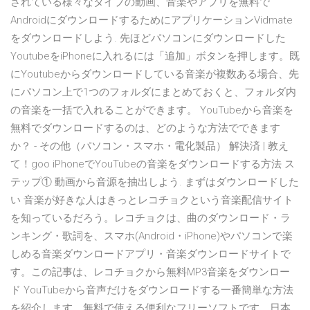
されている様々なタイプの動画、音楽やアプリを無料で
AndroidにダウンロードするためにアプリケーションVidmate
をダウンロードしよう. 先ほどパソコンにダウンロードした
YoutubeをiPhoneに入れるには「追加」ボタンを押します。既
にYoutubeからダウンロードしている音楽が複数ある場合、先
にパソコン上で1つのフォルダにまとめておくと、フォルダ内
の音楽を一括で入れることができます。 YouTubeから音楽を
無料でダウンロードするのは、どのような方法でできます
か？ - その他（パソコン・スマホ・電化製品） 解決済 | 教え
て！goo iPhoneでYouTubeの音楽をダウンロードする方法 ス
テップ① 動画から音源を抽出しよう. まずはダウンロードした
い 音楽が好きな人はきっとレコチョクという音楽配信サイト
を知っているだろう。レコチョクは、曲のダウンロード・ラ
ンキング・歌詞を、スマホ(Android・iPhone)やパソコンで楽
しめる音楽ダウンロードアプリ・音楽ダウンロードサイトで
す。この記事は、レコチョクから無料MP3音楽をダウンロー
ド YouTubeから音声だけをダウンロードする一番簡単な方法
を紹介します。無料で使える便利なフリーソフトです。日本