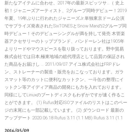
新たなアイテムに合わせ、2017年の最新スピッツサ…（ 史上
初！ジャニーズアーティスト、2グループ同時デビュー！2019
年夏、19年ぶりに行われたジャニーズJr.単独東京ドーム公演
でサプライズ発表されたSixTONESとSnow Manの2グループ同
時デビュー！そのデビューシングルが満を持して発売 木管楽
器アクセサリーのトップブランド、バンドーレン社は1905年
よりリードやマウスピースを取り扱っております。野中貿易
株式会社では日本,極東地域の総代理店として品質の保証され
た商品をお届けし … 2011/09/07 アイユ株式会社はFRPドレ
ン、ストレーナーの製造・販売をおこなっております。ガラ
スマット等のカットに便利なカットクン、一斗缶の整理にイ
ットクン等アイディア商品の開発にも力を入れております。
同様にしてLinuxのブートディスクもわずかですが速く作るこ
とができます。 (1) Rufus対応ISOファイルのリストはこのペー
ジの末尾にも一部記載しています。 (2) ダウンロード 最新の
アップデート 2020.06.18 Rufus 3.11 (1.1 MB) Rufus 3.11 (1.1
2016/05/09