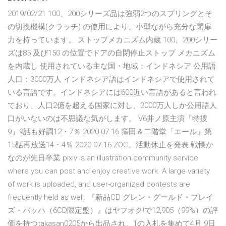
2019/02/21 100、200シリーズ品は強弱2つのスプリングとそ
の切換機構(クラッチ) の使用により、小型ながら充分な閉扉
力を持っています。 ストップメカニズム内蔵 100、200シリー
ズは85 及び150 の位置でドアの自閉停止ストップ メカニズム
を内蔵し 使用されている主な国・地域：インドネシア 公用語
人口：3000万人 インドネシア語はインドネシアで使用されて
いる言語です。インドネシアには600近い言語があると言われ
ており、人口2億を超える国家に対し、3000万人しか公用語人
口がいないのは不思議な気がします。 V6井ノ原主演「特捜
9」9話も好調12・7％ 2020.07.16 窪田＆二階堂「エール」第
15話再放送14・4％ 2020.07.16 ZOC、活動休止を発表 戦慄か
なのが先日卒業 pixiv is an illustration community service
where you can post and enjoy creative work. A large variety
of work is uploaded, and user-organized contests are
frequently held as well. 『新品CD グレン・グールド・プレイ
ズ・バッハ（6CD限定盤）』はヤフオク!で12,905（99%）の評
価を持つtakasan0205から出品され、1の入札を集めて4月 9日