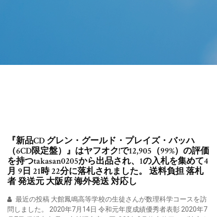
『新品CD グレン・グールド・プレイズ・バッハ
（6CD限定盤）』はヤフオク!で12,905（99%）の評価
を持つtakasan0205から出品され、1の入札を集めて4
月 9日 21時 22分に落札されました。 送料負担 落札
者 発送元 大阪府 海外発送 対応し
最近の投稿 大館鳳鳴高等学校の生徒さんが数理科学コースを訪
問しました。 2020年7月14日 令和元年度成績優秀者表彰 2020年7