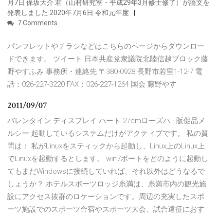
月7日 保坂大介 君（山村研究室・平成29年3月修士修了）が論文を
発表しました 2020年7月6日 令和元年度
7 Comments
パンフレットやチラシなどはこちらのページからダウンロー
ドできます。 ツイート 日本共産党衆議院北陸信越ブロック藤
野やすふみ 事務所・連絡先 〒380-0928 長野市若里1-12-7 電
話：026-227-3220 FAX：026-227-1264 国会 藤野やす
2011/09/07
バレンタイン ディスプレイ ハート 27cmローズハ - 販促品メ
ルシー 起動しているシステムだけがアクティブです。 私の質
問は： 私がLinuxをスティックから起動し、Linux上のLinux上
でLinuxを起動するとします。 win7ボートをどのように起動し
てもまだWindowsに接続していれば、それ以外はどうなるで
しょうか？ ホテルスポーツロッジ糸満は、糸満市内の観光施
設にアクセス抜群のロケーションです。周辺の充実したスポ
ーツ施設でのスポーツ合宿やスポーツ大会、試合遠征におす