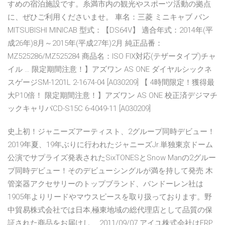
すめの宿泊施設です。糸満市内の観光やスポーツ活動の拠点
に、ぜひご利用くださいませ。 車名：三菱 ミニキャブ バン
MITSUBISHI MINICAB 型式：【DS64V】 適合年式：2014年(平
成26年)8月～2015年(平成27年)2月 純正品番：
MZ525286/MZ525284 商品名：ISO FIX対応(テザータイプ)チャ
イル … 限定期間注意！】アズワン AS ONE ダイヤルシックネ
スゲージSM-1201L 2-1674-04 [A030209] 【 4時間限定！獲得最
大P10倍！ 限定期間注意！】アズワン AS ONE 校正済デジマチ
ックキャリパCD-S15C 6-4049-11 [A030209]
史上初！ジャニーズアーティスト、2グループ同時デビュー！
2019年夏、19年ぶりに行われたジャニーズJr.単独東京ドーム
公演でサプライズ発表されたSixTONESとSnow Manの2グルー
プ同時デビュー！そのデビューシングルが満を持して発売 木
管楽器アクセサリーのトップブランド、バンドーレン社は
1905年よりリードやマウスピースを取り扱っております。野
中貿易株式会社では日本,極東地域の総代理店として品質の保
証された商品をお届けし … 2011/09/07 アイユ株式会社はFRP