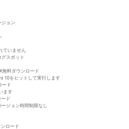
ージョン
ル
されていません
ログスポット
een）APK無料ダウンロード
ws 10をヒットして実行します
ロード
ています
ロード
バージョン時間制限なし
ダウンロード