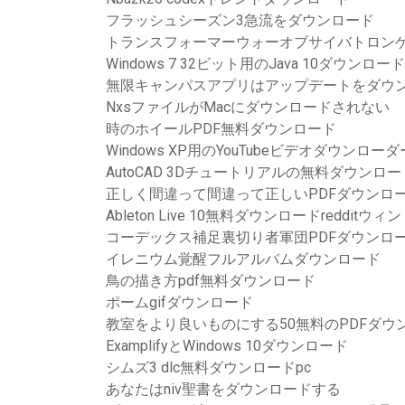
フラッシュシーズン3急流をダウンロード
トランスフォーマーウォーオブサイバトロンゲ
Windows 7 32ビット用のJava 10ダウンロード
無限キャンパスアプリはアップデートをダウ
NxsファイルがMacにダウンロードされない
時のホイールPDF無料ダウンロード
Windows XP用のYouTubeビデオダウンロー
AutoCAD 3Dチュートリアルの無料ダウンロー
正しく間違って間違って正しいPDFダウンロ
Ableton Live 10無料ダウンロードredditウィ
コーデックス補足裏切り者軍団PDFダウンロ
イレニウム覚醒フルアルバムダウンロード
鳥の描き方pdf無料ダウンロード
ポームgifダウンロード
教室をより良いものにする50無料のPDFダウ
ExamplifyとWindows 10ダウンロード
シムズ3 dlc無料ダウンロードpc
あなたはniv聖書をダウンロードする