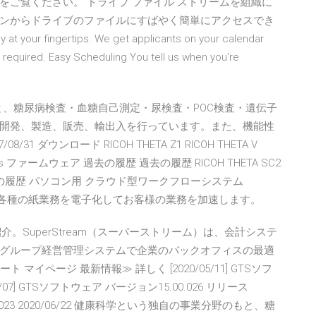
ご覧ください。 ドライブ ファイル ストリームを組織に
ンからドライブのファイルにすばやく簡単にアクセスでき
 at your fingertips. We get applicants on your calendar
rd required. Easy Scheduling You tell us when you're
のもと、糖尿病検査・血糖自己測定・尿検査・POC検査・遺伝子
開発、製造、販売、輸出入を行っています。また、機能性
 ダウンロード RICOH THETA Z1 RICOH THETA V
Business ファームウェア 過去の履歴 過去の履歴 RICOH THETA SC2
ness 過去の履歴 パソコン用 クラウド型ワークフローシステム
mlineは各種の紙業務を電子化してお客様の業務を加速します。
テムをご紹介。SuperStream（スーパーストリーム）は、会計システ
グループ経営管理システムで企業のバックオフィスの最適
マイページ 最新情報≫ 詳しく [2020/05/11] GTSソフ
2/07] GTSソフトウェア バージョン15.00.026 リリース
.30.023 2020/06/22 健康科学という独自の事業分野のもと、糖