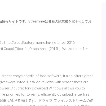
品情報サイトです。Streamlineは各種の紙業務を電子化してお
s http://cloudfactory.mome.hu/ (letöltve: 2016.
serti Csapó Tibor és Orsós Anna (2014b): Workstream 1 –
rgest encyclopedia of free software, it also offers great
giveaways listed. Detailed reviews with screenshots are
owser Cloudfactory Download Windows allows you to
le priorities for torrents, efficiently download large files
20/07/02 この記事は管理者向けです。ドライブ ファイル ストリームの使