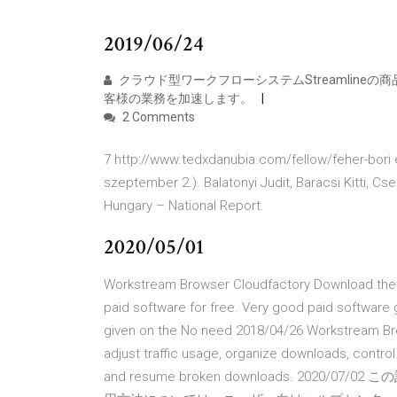
2019/06/24
クラウド型ワークフローシステムStreamlineの商
客様の業務を加速します。
2 Comments
7 http://www.tedxdanubia.com/fellow/feher-bori é
szeptember 2.). Balatonyi Judit, Baracsi Kitti, C
Hungary – National Report.
2020/05/01
Workstream Browser Cloudfactory Download the la
paid software for free. Very good paid software 
given on the No need 2018/04/26 Workstream Br
adjust traffic usage, organize downloads, control fi
and resume broken downloads. 20