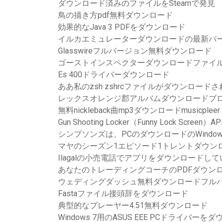
ダウンロード済みのファイルをSteamで発見
鳥の描き方pdf無料ダウンロード
効果的なJava 3 PDFをダウンロード
イルカエミュレーターダウンロードの最新バ
Glasswireフルバージョン無料ダウンロード
ゴーストインスペクターダウンロードファイ
Es 400ドライバーダウンロード
ああ私のzsh zshrcファイルがダウンロード
レックスオレンジ郡アルバムダウンロードブ
無料nickleback曲mp3ダウンロードmusicpleer
Gun Shooting Locker（Funny Lock Scr
シンプソンズは、PCのダウンロードのWindo
マヤのシーズン1エピソード1トレントダウン
Ilagalの小売電話でアプリをダウンロードし
あなたのトレーディングコーチのPDFダウン
ウェディングダッシュ無料ダウンロードフル
Fastaファイル接頭辞をダウンロード
典型的なプレーヤー4.51無料ダウンロード
Windows 7用のASUS EEE PCドライバーを