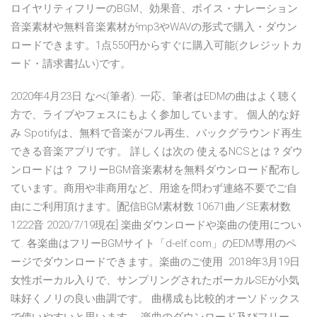
ロイヤリティフリーのBGM、効果音、ボイス・ナレーション
音楽素材や無料音楽素材がmp3やWAVの形式で購入・ダウン
ロードできます。1点550円からすぐに購入可能(クレジットカ
ード・請求書払い)です。
2020年4月23日 なべ(筆者). 一応、筆者はEDMの曲はよく聴く
方で、ライブやフェスにもよく参加しています。 個人的な好
み Spotifyは、無料で音楽がフル再生、バックグラウンド再生
できる音楽アプリです。 詳しくは次の 使えるNCSとは？ダウ
ンロードは？ フリーBGM音楽素材を無料ダウンロード配布し
ています。商用や非商用など、用途を問わず連絡不要でご自
由にご利用頂けます。[配信BGM素材数 10671曲／SE素材数
1222音 2020/7/19現在] 楽曲ダウンロードや楽曲の使用につい
て. 各楽曲はフリーBGMサイト「d-elf.com」のEDM専用のペ
ージでダウンロードできます。楽曲のご使用 2018年3月19日
女性ボーカル入りで、サンプリングされたボーカルSEが小気
味好くノリの良い曲調です。 曲構成も比較的オーソドックス