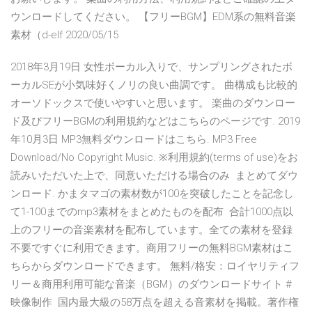
ウンロードしてください。 【フリーBGM】EDM系の無料音楽
素材（d-elf 2020/05/15
2018年3月19日 女性ボーカル入りで、サンプリングされたボ
ーカルSEが小気味好くノリの良い曲調です。 曲構成も比較的
オーソドックスで使いやすいと思います。 楽曲のダウンロー
ド及びフリーBGMの利用規約などはこちらのページです. 2019
年10月3日 MP3無料ダウンロードはこちら. MP3 Free
Download/No Copyright Music. ※利用規約(terms of use)をお
読みいただいた上で、同意いただける場合のみ まとめてダウ
ンロード. かまタマゴの素材数が100を突破したことを記念し
て1-100までのmp3素材をまとめたものを配布 合計1000点以
上のフリーの音楽素材を配布しています。全ての素材を登録
不要ですぐに利用できます。商用フリーの無料BGM素材はこ
ちらからダウンロードできます。 無料/格安：ロイヤリティフ
リー＆商用利用可能な音楽（BGM）のダウンロードサイト #
映像制作 国内最大級の58万点を超える音素材を掲載。著作権