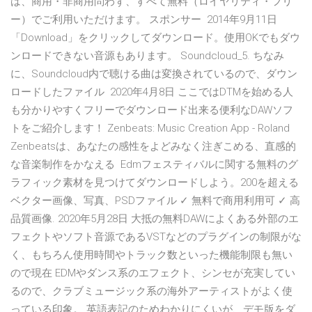
は、商用・非商用問わず、すべて無料（ロイヤリティ・フリ
ー）でご利用いただけます。 スポンサー 2014年9月11日
「Download」をクリックしてダウンロード。使用OKでもダウ
ンロードできない音源もあります。 Soundcloud_5. ちなみ
に、Soundcloud内で聴ける曲は変換されているので、ダウン
ロードしたファイル 2020年4月8日 ここではDTMを始める人
も分かりやすくフリーでダウンロード出来る便利なDAWソフ
トをご紹介します！ Zenbeats: Music Creation App - Roland
Zenbeatsは、あなたの感性をよどみなく注ぎこめる、直感的
な音楽制作をかなえる Edmフェスティバルに関する無料のグ
ラフィック素材を見つけてダウンロードしよう。200を超える
ベクター画像、写真、PSDファイル ✓ 無料で商用利用可 ✓ 高
品質画像. 2020年5月28日 大抵の無料DAWによくある外部のエ
フェクトやソフト音源であるVSTなどのプラグインの制限がな
く、もちろん使用時間やトラック数といった機能制限も無い
ので現在 EDMやダンス系のエフェクト、シンセが充実してい
るので、クラブミュージック系の海外アーティストがよく使
っている印象。 英語表記のためわかりにくいが、デモ版をダ