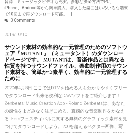
音源、ミュージックビデオも充実。多彩な決済方法でPC、
iPhone、Android等から簡単購入。購入した楽曲はいろいろな端末
で10回まで再ダウンロード可能。
3 Comments
2019/10/10
サウンド素材の効率的な一元管理のためのソフトウ
ェア『MUTANT』（ミュータント）のダウンロー
ドページです。 MUTANTは、音楽作品とは異なる
性質を持つサウンドファイル、楽曲制作用のサウン
ド素材を、簡単かつ素早く、効率的に一元管理する
ために
2020年4月8日 ここではDTMを始める人も分かりやすくフリー
でダウンロード出来る便利なDAWソフトをご紹介します！
Zenbeats: Music Creation App - Roland Zenbeatsは、あなた
の感性をよどみなく注ぎこめる、直感的な音楽制作をかなえ
る Edmフェスティバルに関する無料のグラフィック素材を見
つけてダウンロードしよう。200を超えるベクター画像、写