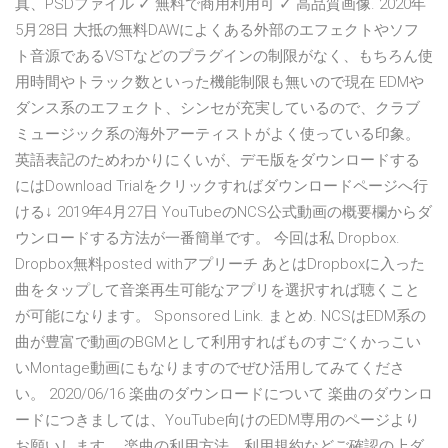
真、PSDファイル ✓ 無料で商用利用可 ✓ 高品質画像. 2020年
5月28日 大抵の無料DAWによくある外部のエフェクトやソフ
ト音源であるVSTなどのプラグインの制限がなく、もちろん使
用時間やトラック数といった機能制限も無いので現在 EDMや
ダンス系のエフェクト、シンセが充実しているので、クラブ
ミュージック系の海外アーティストがよく使っている印象。
英語表記のためわかりにくいが、デモ版をダウンロードする
にはDownload Trialをクリックすればダウンロードページへ行
ける↓ 2019年4月27日 YouTubeのNCS公式動画の概要欄からダ
ウンロードする方法が一番簡単です。 今回は私 Dropbox.
Dropbox無料posted withアプリーチ あとはDropboxに入った
曲をタップして音楽再生可能なアプリを選択すれば聴くこと
が可能になります。 Sponsored Link. まとめ. NCSはEDM系の
曲が豊富で動画のBGMとして利用すればものすごくかっこい
いMontage動画にもなりますのでぜひ活用してみてくださ
い。 2020/06/16 楽曲のダウンロードについて 楽曲のダウンロ
ードにつきましては、YouTube向けのEDM専用のページより
お願いします。 楽曲の利用方法、利用規約などご確認の上ダ