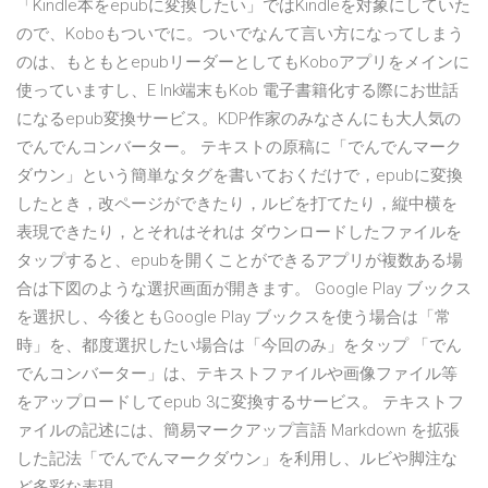
「Kindle本をepubに変換したい」ではKindleを対象にしていた
ので、Koboもついでに。ついでなんて言い方になってしまう
のは、もともとepubリーダーとしてもKoboアプリをメインに
使っていますし、E Ink端末もKob 電子書籍化する際にお世話
になるepub変換サービス。KDP作家のみなさんにも大人気の
でんでんコンバーター。 テキストの原稿に「でんでんマーク
ダウン」という簡単なタグを書いておくだけで，epubに変換
したとき，改ページができたり，ルビを打てたり，縦中横を
表現できたり，とそれはそれは ダウンロードしたファイルを
タップすると、epubを開くことができるアプリが複数ある場
合は下図のような選択画面が開きます。 Google Play ブックス
を選択し、今後ともGoogle Play ブックスを使う場合は「常
時」を、都度選択したい場合は「今回のみ」をタップ 「でん
でんコンバーター」は、テキストファイルや画像ファイル等
をアップロードしてepub 3に変換するサービス。 テキストフ
ァイルの記述には、簡易マークアップ言語 Markdown を拡張
した記法「でんでんマークダウン」を利用し、ルビや脚注な
ど多彩な表現