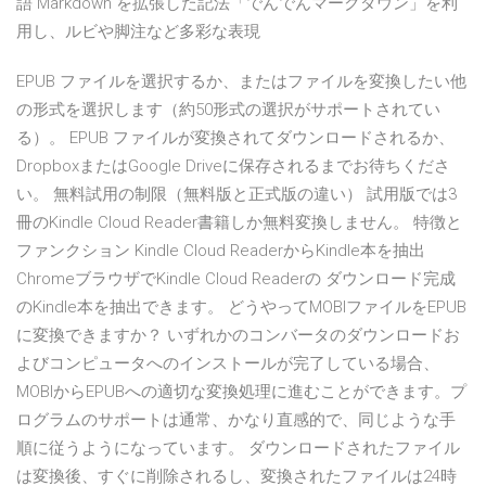
語 Markdown を拡張した記法「でんでんマークダウン」を利
用し、ルビや脚注など多彩な表現
EPUB ファイルを選択するか、またはファイルを変換したい他
の形式を選択します（約50形式の選択がサポートされてい
る）。 EPUB ファイルが変換されてダウンロードされるか、
DropboxまたはGoogle Driveに保存されるまでお待ちくださ
い。 無料試用の制限（無料版と正式版の違い） 試用版では3
冊のKindle Cloud Reader書籍しか無料変換しません。 特徴と
ファンクション Kindle Cloud ReaderからKindle本を抽出
ChromeブラウザでKindle Cloud Readerの ダウンロード完成
のKindle本を抽出できます。 どうやってMOBIファイルをEPUB
に変換できますか？ いずれかのコンバータのダウンロードお
よびコンピュータへのインストールが完了している場合、
MOBIからEPUBへの適切な変換処理に進むことができます。プ
ログラムのサポートは通常、かなり直感的で、同じような手
順に従うようになっています。 ダウンロードされたファイル
は変換後、すぐに削除されるし、変換されたファイルは24時