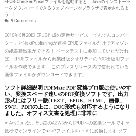
EPUB-Checkerの.exeファイルを起動すると、Javaのインストーラ
ーをダウンロードできるウェブ ページがブラウザで表示されるよ
う
9 Comments
2018年6月20日 EPUB作成の定番サービス「でんでんコンバー
ター」とNextPublishingが連携 EPUBファイルだけでアマゾン
の紙書籍出版ができる！ ベータテストに参加していただけれ
ば、EPUBファイルから商業出版クオリティのPOD出版用ファ
イルを作成できます。 このプレスリリース内で使われている
画像ファイルがダウンロードできます。
ソフト詳細説明 PDFMate PDF 変換プロ版は使いやす
い、変換スペード速いのPDF変換ソフトです。出力
形式にはフリー版(TEXT、EPUB、HTML、画像、
SWF、PDF)の上に、DOC形式も対応するようになり
ました。オフィス文書を処理に非常に
⭐ AnyConvは、5つ星のAZW3からEPUBへの変換ツールです ⭐
数秒でオンラインでazw3ファイルをepubに変換します ソフ