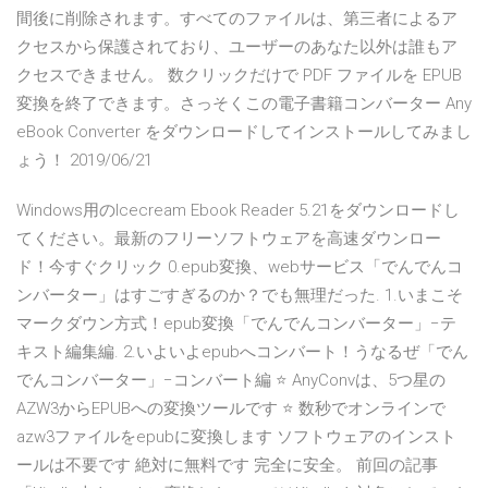
間後に削除されます。すべてのファイルは、第三者によるア
クセスから保護されており、ユーザーのあなた以外は誰もア
クセスできません。 数クリックだけで PDF ファイルを EPUB
変換を終了できます。さっそくこの電子書籍コンバーター Any
eBook Converter をダウンロードしてインストールしてみまし
ょう！ 2019/06/21
Windows用のIcecream Ebook Reader 5.21をダウンロードし
てください。最新のフリーソフトウェアを高速ダウンロー
ド！今すぐクリック 0.epub変換、webサービス「でんでんコ
ンバーター」はすごすぎるのか？でも無理だった. 1.いまこそ
マークダウン方式！epub変換「でんでんコンバーター」−テ
キスト編集編. 2.いよいよepubへコンバート！うなるぜ「でん
でんコンバーター」−コンバート編 ⭐ AnyConvは、5つ星の
AZW3からEPUBへの変換ツールです ⭐ 数秒でオンラインで
azw3ファイルをepubに変換します ソフトウェアのインスト
ールは不要です 絶対に無料です 完全に安全。 前回の記事