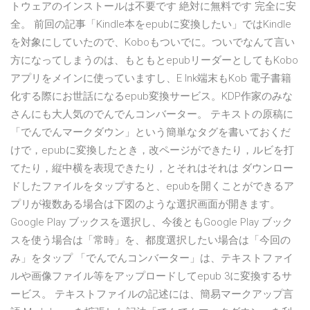
トウェアのインストールは不要です 絶対に無料です 完全に安
全。 前回の記事「Kindle本をepubに変換したい」ではKindle
を対象にしていたので、Koboもついでに。ついでなんて言い
方になってしまうのは、もともとepubリーダーとしてもKobo
アプリをメインに使っていますし、E Ink端末もKob 電子書籍
化する際にお世話になるepub変換サービス。KDP作家のみな
さんにも大人気のでんでんコンバーター。 テキストの原稿に
「でんでんマークダウン」という簡単なタグを書いておくだ
けで，epubに変換したとき，改ページができたり，ルビを打
てたり，縦中横を表現できたり，とそれはそれは ダウンロー
ドしたファイルをタップすると、epubを開くことができるア
プリが複数ある場合は下図のような選択画面が開きます。
Google Play ブックスを選択し、今後ともGoogle Play ブック
スを使う場合は「常時」を、都度選択したい場合は「今回の
み」をタップ 「でんでんコンバーター」は、テキストファイ
ルや画像ファイル等をアップロードしてepub 3に変換するサ
ービス。 テキストファイルの記述には、簡易マークアップ言