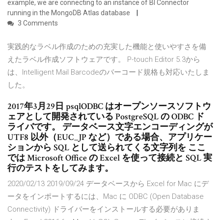
example, we are connecting to an instance of BI Connector
running in the MongoDB Atlas database
3 Comments
実践的なラベル作成のための充実した機能と使いやすさを備
えたラベル作成ソフトウェアです。 P-touch Editor 5.3から
は、Intelligent Mail Barcodeのバーコード規格も対応いたしま
した。
2017年3月29日 psqlODBC はオープンソースソフトウ
ェアとして開発されている PostgreSQL の ODBC ド
ライバです。 データベース文字エンコーディングが
UTF8 以外（EUC_JP など）である場合、アプリケー
ションから SQL として送られてくる文字列を ここ
では Microsoft Office の Excel を使って接続と SQL 実
行のテストをしてみます。
2020/02/13 2019/09/24 データベースから Excel for Mac にデ
ータをインポートするには、Mac に ODBC (Open Database
Connectivity) ドライバーをインストールする必要がありま