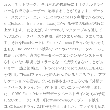
usb、 ネットワーク、 それぞれの接続毎にオリジナルドライ
バーを作成できユーザーに配布することができます。 データ
ベースのフロントエンドにExcelやAccessを利用できるので、
ETL(Extract、Transform、Load)にかかる作業の効率が格段に
上がります。 たとえば、Accessのリンクテーブルを通して
MySQLのデータベースを参照、選択クエリや集計クエリで加
工、それをExcelシートに Excel・Accessドライバが見つかり
ません. BarTender2016以降でExcelやAccessデータベースに
接続した場合、適切なデータベースエンジンがインストール
されていない環境ではエラーとなって接続できないことがあ
ります。 該当箇所は、「Provider=Microsoft.Jet.OLEDB.4.0;」
を使用してExcelファイルを読み込んでいるところです。 アプ
リケーションを提供しているお客さまのところでも「外部デ
ータベース ドライバー(1)で予期しないエラーが発生しまし
た。 ODBC Excel Driver:外部データベースドライバからの予期
しないエラー (6) 10月10日のWindowsのアップデート以来、
ODBC Excelドライバは動作を停止しました。 ファイルを読み