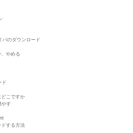
ル
イバのダウンロード
か、やめる
ード
はどこですか
燃やす
nt
ードする方法