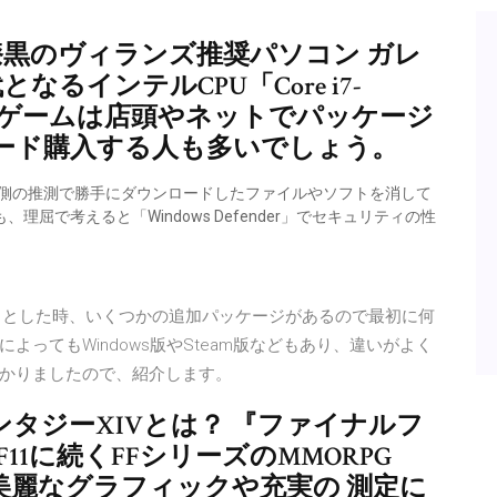
F14漆黒のヴィランズ推奨パソコン ガレ
代となるインテルCPU「Core i7-
近のPCゲームは店頭やネットでパッケージ
ード購入する人も多いでしょう。
フト側の推測で勝手にダウンロードしたファイルやソフトを消して
理屈で考えると「Windows Defender」でセキュリティの性
FF14を始めようとした時、いくつかの追加パッケージがあるので最初に何
ってもWindows版やSteam版などもあり、違いがよく
かりましたので、紹介します。
ファンタジーXIVとは？ 『ファイナルフ
F11に続くFFシリーズのMMORPG
美麗なグラフィックや充実の 測定に