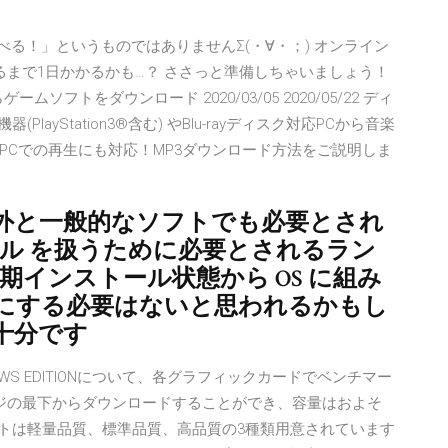
ったらすぐ遊べる！」というものではありませんΣ(・∀・；) オンライン
るまで1日かかるかも…？ ささっと準備しちゃいましょう！
ームソフトをダウンロード 2020/03/05 2020/05/22 ディ
PlayStation3®含む) やBlu-rayディスク対応PCから音楽
PCでの再生にも対応！MP3ダウンロード方法をご説明しま
外と一般的なソフトでも必要とされ
 3Dモデル を扱うために必要とされるラン
は初期インストール状態から OS に組み
にする必要はないと思われるかもし
十分です
V WINDOWS EDITIONについて、各グラフィックカードでベンチマー
ージの最下からダウンロードすることができ、容量はおよそ
セットは軽量品質、標準品質、高品質の3種類用意されています