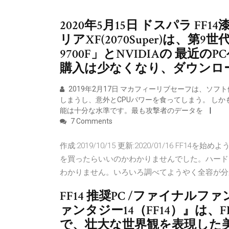
2020年5月15日 ドスパラ F
リアXF(2070Super)は、第9世
9700F」とNVIDIAの 最
購入は少なくなり、ダウンロ
2019年2月17日 マカフィーリブセーフは、ソ
しまうし、意外とCPUパワーを食ってしまう。 しかも、
能は十分な水準です。最も攻撃者のデータを
7 Comments
作成:2019/10/15 更新:2020/01/16 
を買ったらいいのかわかりませんでした。ハードによ
わかりません。いろいろ調べてようやく全容が分
FF14 推奨PC /ファイナル
ァンタジー14（FF14）』は、F
で、壮大な世界観を表現した