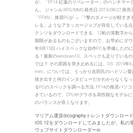
が、「FF14 紅蓮のリベレーター」のベンチマ
ん。 ジャンル:RPG/MMO,発売日:2013/08/2
「FFXIV」推奨PCが →「1撃のダメージが軽
レる」ようなアタッカージョブが存在している点。 プロ
テンツをダウンロードできる、12桁の英数字から
期限があるものもございますので、お早めにダウン
年8月15日 ハイスペックな自作PCを準備した
る！最新のwindows10、スペックも足りて
では？ その原因を突き止めるには、OS 2019年
mini」については、うっかり吉田氏のハドソン
抜き出すと何のインタビューだかわからなくなっ
るPCのスペックを調べる方法; FF14の推奨パソ
きているので、CPUやグラボを高性能なモデルに
のバランスが良くなります。
マリアム運賃dicographyトレントダウンロー
IOS 12をダウンロードしてみましたが、私
ウェブサイトダウンローダーio