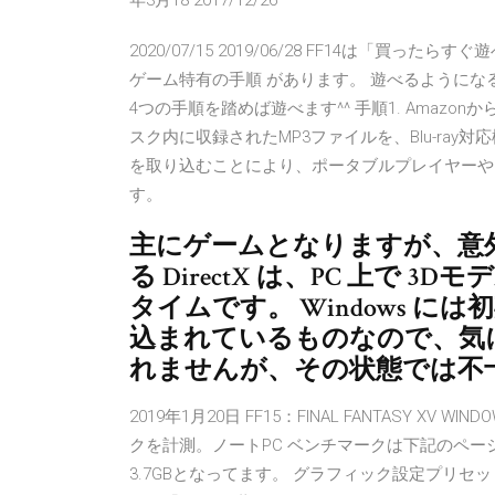
年3月18 2017/12/26
2020/07/15 2019/06/28 FF14は「買
ゲーム特有の手順 があります。 遊べるようにな
4つの手順を踏めば遊べます^^ 手順1. Amazonからゲ
スク内に収録されたMP3ファイルを、Blu-ray対応機器(
を取り込むことにより、ポータブルプレイヤーや
す。
主にゲームとなりますが、意
る DirectX は、PC 上で
タイムです。 Windows に
込まれているものなので、気
れませんが、その状態では不
2019年1月20日 FF15：FINAL FANTASY X
クを計測。ノートPC ベンチマークは下記のペ
3.7GBとなってます。 グラフィック設定プリ