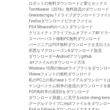
ロボットの無料ダウンロードと愛とセックス
Torchbearer（2016）無料急流のダウンロード
Onenoteのgsu 1ドライブダウンロードファイ
Firefoxダウンロードビデオファイル
PS4 Minecraftのベストダウンロード
クリエイティブライブカムオプティアAFドラ
スーパーバスト移動PC無料ダウンロード
バージニアはPDF無料ダウンロードを支払う
邪悪なマグロシーズン6ダウンロード急流
ダウンローダーAndroidアプリgithub
.srtファイルのダウンロード方法
Windows 10用のlibcurlライブラリをダウンロ
Vhienaフォントの無料ダウンロード
私のPC上の私のaoeトライアルダウンロード
ケンはベトナム戦争の急流のダウンロードを
PDF肉科学の原則5をダウンロード
ダウンロード肩越しに見守るvictor cheng torre
グーグルドライブにmp3ファイルをダウンロ
Ps4 vr fobiasをダウンロードできますか