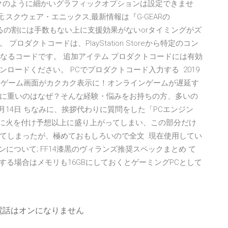
ークのように細かいグラフィックオプションは設定できませ
7,発売元:スクウェア・エニックス,最新情報は『G-GEARの
すぎるの割には手数もない上に支援効果がないorタイミングがズ
ダクトコードは、PlayStation Storeから特定のコン
なるコードです。 追加アイテム プロダクトコードには有効
ロードください。 PCでプロダクトコード入力する 2019
のにゲーム画面がカクカク表示に！オンラインゲームが遅延す
いるのに重いのはなぜ？そんな経験・悩みをお持ちの方、多いの
6月14日 ちなみに、挨拶代わりに質問をした「PCエンジン
愛に火を付け予想以上に盛り上がってしまい、この部分だけ
てしまったが、極めておもしろいので全文 現在使用してい
コンについて; FF14漆黒のヴィランズ推奨スペックまとめ て
する場合はメモリも16GBにしておくとゲーミングPCとして
ド
の電話はオンになりません