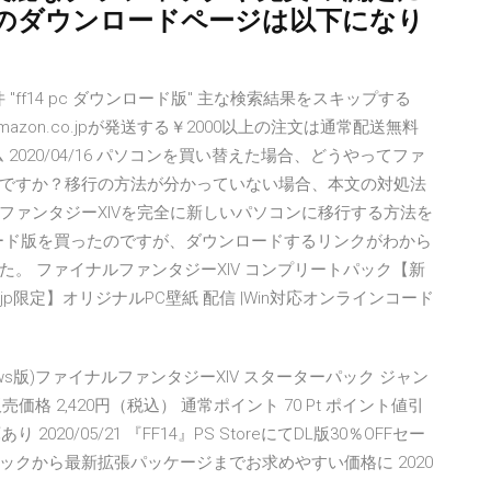
のダウンロードページは以下になり
 1-48件 "ff14 pc ダウンロード版" 主な検索結果をスキップする
azon.co.jpが発送する￥2000以上の注文は通常配送無料
 2020/04/16 パソコンを買い替えた場合、どうやってファ
ですか？移行の方法が分かっていない場合、本文の対処法
ファンタジーXIVを完全に新しいパソコンに移行する方法を
4のダウンロード版を買ったのですが、ダウンロードするリンクがわから
。 ファイナルファンタジーXIV コンプリートパック【新
.jp限定】オリジナルPC壁紙 配信 |Win対応オンラインコード
ド Windows版)ファイナルファンタジーXIV スターターパック ジャン
価格 2,420円（税込） 通常ポイント 70 Pt ポイント値引
20/05/21 『FF14』PS StoreにてDL版30％OFFセー
クから最新拡張パッケージまでお求めやすい価格に 2020