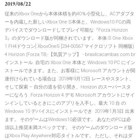
2019/08/22
従来のXbox Oneから本体体積を約40％小型化し、ACアダプタ
ーを内蔵した新しいXbox One S本体と、Windows10 PCの両
デバイスでダウンロードしてプレイ可能な『Forza Horizon
3』のダウンロード版が同梱されています。 本体-S One Xbox
1 FH4ドウコン] XboxOneS [234-00567 マイクロソフト 同梱版)
4 Horizon (Forza TB,-【気質アップ】 - brasilcacambas.com.br
インストール. 自宅の Xbox One 本体と Windows 10 PC にイン
ストールできます。また、お客様に Microsoft アカウントが関
連付けられている場合は 2018年9月12日 レースやスタント、
そして探索 – 自分の道を切り開き、Horizon のスーパースタ
ーになろう. Forza Horizon 4 デモ Microsoft アカウントにサイ
ンインしているときにこのアプリを入手し、最大 10 台 の
Windows 10 デバイスにインストールでき 2019年1月3日 出来
ます。 そのゲームはWindows10必須です。 あなたのPCは必
須以上推奨未満スペックです。 そのゲームのダウンロード版
はXbox Play Anywhere対応タイトルです。 ただし、それはダ