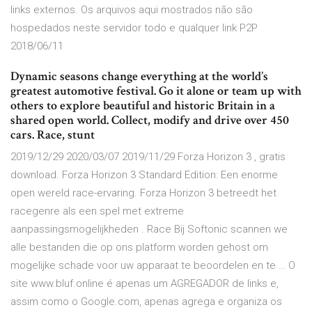
links externos. Os arquivos aqui mostrados não são
hospedados neste servidor todo e qualquer link P2P
2018/06/11
Dynamic seasons change everything at the world’s
greatest automotive festival. Go it alone or team up with
others to explore beautiful and historic Britain in a
shared open world. Collect, modify and drive over 450
cars. Race, stunt
2019/12/29 2020/03/07 2019/11/29 Forza Horizon 3 , gratis
download. Forza Horizon 3 Standard Edition: Een enorme
open wereld race-ervaring. Forza Horizon 3 betreedt het
racegenre als een spel met extreme
aanpassingsmogelijkheden . Race Bij Softonic scannen we
alle bestanden die op ons platform worden gehost om
mogelijke schade voor uw apparaat te beoordelen en te … O
site www.bluf.online é apenas um AGREGADOR de links e,
assim como o Google.com, apenas agrega e organiza os