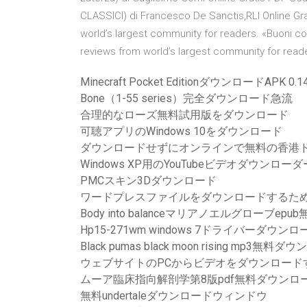
CLASSICI) di Francesco De Sanctis,RLI Online Gra
world’s largest community for readers. «Buoni co
reviews from world’s largest community for read
Minecraft Pocket EditionダウンロードAPK 0.14
Bone（1-55 series）完全ダウンロード急流
合理的なローズ無料試用版をダウンロード
可聴アプリのWindows 10をダウンロード
ダウンロードせずにオンラインで無料の香港
Windows XP用のYouTubeビデオダウンロー
PMCスキン3Dダウンロード
ワードプレスファイルをダウンロードするた
Body into balanceマリアノエルグローブe
Hp15-271wm windows 7ドライバーダウンロ
Black pumas black moon rising mp3無料
ウェブサイトのPCからビデオをダウンロード
ムーア臨床指向解剖学第8版pdf無料ダウンロ
無料undertaleダウンロードウィンドウ