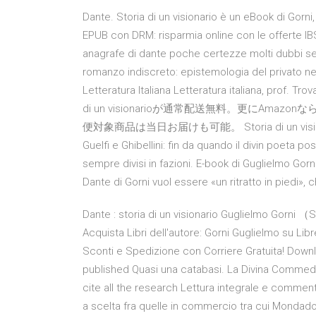
Dante. Storia di un visionario è un eBook di Gorni,
EPUB con DRM: risparmia online con le offerte IBS
anagrafe di dante poche certezze molti dubbi segn
romanzo indiscreto: epistemologia del privato ne
Letteratura Italiana Letteratura italiana, prof
di un visionarioが通常配送無料。更にAmazo
便対象商品は当日お届けも可能。 Storia di un visionario di
Guelfi e Ghibellini: fin da quando il divin poeta po
sempre divisi in fazioni. E-book di Guglielmo Gorni, 
Dante di Gorni vuol essere «un ritratto in piedi», c
Dante : storia di un visionario Guglielmo Gorni （
Acquista Libri dell'autore: Gorni Guglielmo su Librer
Sconti e Spedizione con Corriere Gratuita! Downlo
published Quasi una catabasi. La Divina Commedia n
cite all the research Lettura integrale e comment
a scelta fra quelle in commercio tra cui Mondadori