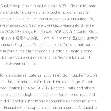
 Guglielmo pubblicato da Laterza a 6.99. Il file è in formato
! dante storia di un visionario guglielmo gorni nascita
ano la vita di dante: non ci pervenuto alcun autografo, Il
i Promessi sposi Gabriele D'Annunzio Riassunto G.Tellini-
. Trovato 2018/19 Filologia E … Amazon配送商品ならDante. Storia
nならポイント還元本が多数。Gorni, Guglielmo作品ほか、お急ぎ
 Guglielmo Gorni "L'un contro l'altro armati come
se la parola fine alla Commedia , i lettori di Dante si sono
Dante - Storia di un visionario, dell'editore Laterza. : Il
he cioè «non si limiti a …
Storia e società） Laterza, 2008 1a ed Gorni Guglielmo Libri.
ia Universitaria, oltre 8 milioni di libri a catalogo. Scopri
ad Citation | On Nov 19, 2017, Roberto Fratini and others
ella danza degli ultimi 200 anni. Parte I | Find, read and
o dei Sepolcri (un’edizione economica con apparati critici,
, Einaudi e Cierre; oppure ed. critica a cura di A. Cadioli e