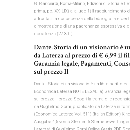
G. Bianciardi, Roma-Milano, Edizioni di Storia e Le
prima, pp. XXI-LIX) alla luce 1) Il raggiungimento
affrontati, la conoscenza della bibliografia e dei 
dimostrazione di una padronanza espressiva e di u
eccellenza (27-30L).
Dante. Storia di un visionario è 
da Laterza al prezzo di € 6,99 il
Garanzia legale, Pagamenti, Conse
sul prezzo Il
Dante. Storia di un visionario è un libro scritto 
Economica Laterza NOTE LEGALI a) Garanzia legal
sul prezzo Il prezzo Scopri la trama e le recension
da Guglielmo Gorni, pubblicato da Laterza in for
(Economica Laterza Vol. 511) (Italian Edition) Ki
Ausgabe 4,5 von 5 Sternen 6 Sternebewertungen S
Laterza) di Guglielmo Gorni Online Gratis PDF Scari