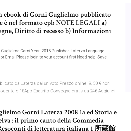
un ebook di Gorni Guglielmo pubblicato
 file è nel formato epb NOTE LEGALI a)
gne, Diritto di recesso b) Informazioni
rio Guglielmo Gorni Year: 2015 Publisher: Laterza Language:
 or Email Please login to your account first Need help. Save
blicato da Laterza dai un voto Prezzo online: 9, 50 € non
 Docente e 18App Esaurito Consegna gratis da 24€ Aggiungi
glielmo Gorni Laterza 2008 1a ed Storia e
va : il primo canto della Commedia
Resoconti di letteratura italiana 1 所蔵館