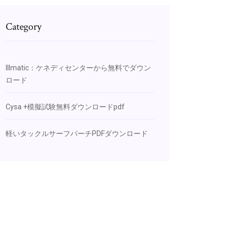
Category
Illmatic：ケネディセンターから無料でダウン
ロード
Cysa +模擬試験無料ダウンロードpdf
軽いタックルサーフパーチPDFダウンロード