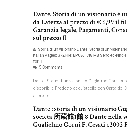
Dante. Storia di un visionario è 
da Laterza al prezzo di € 6,99 il
Garanzia legale, Pagamenti, Conse
sul prezzo Il
Storia di un visionario Dante. Storia di un visiona
italian Pages: 372 File: EPUB, 1.48 MB Send-to-Kindle
for
5 Comments
Dante. Storia di un visionario Guglielmo Gorni pub
disponibile Prodotto acquistabile con Carta del
ai preferiti
Dante : storia di un visionario Gu
società 所蔵館1館 8 Dante nella sel
Guglielmo Gorni F. Cesati c2002 