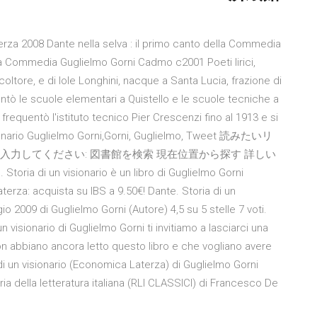
terza 2008 Dante nella selva : il primo canto della Commedia
la Commedia Guglielmo Gorni Cadmo c2001 Poeti lirici,
icoltore, e di Iole Longhini, nacque a Santa Lucia, frazione di
ntò le scuole elementari a Quistello e le scuole tecniche a
frequentò l'istituto tecnico Pier Crescenzi fino al 1913 e si
 visionario Guglielmo Gorni,Gorni, Guglielmo, Tweet 読みたいリ
を入力してください: 図書館を検索 現在位置から探す 詳しい
oria di un visionario è un libro di Guglielmo Gorni
erza: acquista su IBS a 9.50€! Dante. Storia di un
gio 2009 di Guglielmo Gorni (Autore) 4,5 su 5 stelle 7 voti.
un visionario di Guglielmo Gorni ti invitiamo a lasciarci una
non abbiano ancora letto questo libro e che vogliano avere
a di un visionario (Economica Laterza) di Guglielmo Gorni
ria della letteratura italiana (RLI CLASSICI) di Francesco De