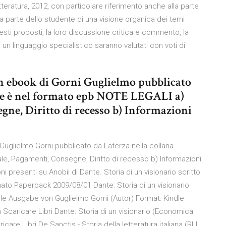
tteratura, 2012, con particolare riferimento anche alla parte
 da parte dello studente di una visione organica dei temi
testi proposti, la loro discussione critica e commento, la
n linguaggio specialistico saranno valutati con voti di
un ebook di Gorni Guglielmo pubblicato
 file è nel formato epb NOTE LEGALI a)
gne, Diritto di recesso b) Informazioni
da Guglielmo Gorni pubblicato da Laterza nella collana
e, Pagamenti, Consegne, Diritto di recesso b) Informazioni
i presenti su Anobii di Dante. Storia di un visionario scritto
mato Paperback 2009/08/01 Dante: Storia di un visionario
ndle Ausgabe von Guglielmo Gorni (Autor) Format: Kindle
caricare Libri Dante: Storia di un visionario (Economica
care Libri De Sanctis - Storia della letteratura italiana (RLI