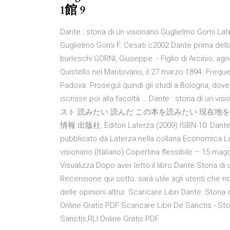
1館 9
Dante : storia di un visionario Guglielmo Gorni La
Guglielmo Gorni F. Cesati c2002 Dante prima del
burleschi GORNI, Giuseppe. - Figlio di Arcinio, agr
Quistello nel Mantovano, il 27 marzo 1894. Freque
Padova. Proseguì quindi gli studi a Bologna, dove 
iscrisse poi alla facoltà … Dante : storia di un
スト 読みたい 読んだ この本を読みたい 現在地
情報 出版社: Editori Laterza (2009) ISBN-10: Dante. St
pubblicato da Laterza nella collana Economica Lat
visionario (Italiano) Copertina flessibile – 15 mag
Visualizza Dopo aver letto il libro Dante.Storia di 
Recensione qui sotto: sarà utile agli utenti che 
delle opinioni altrui. Scaricare Libri Dante: Stori
Online Gratis PDF Scaricare Libri De Sanctis - Sto
Sanctis,RLI Online Gratis PDF