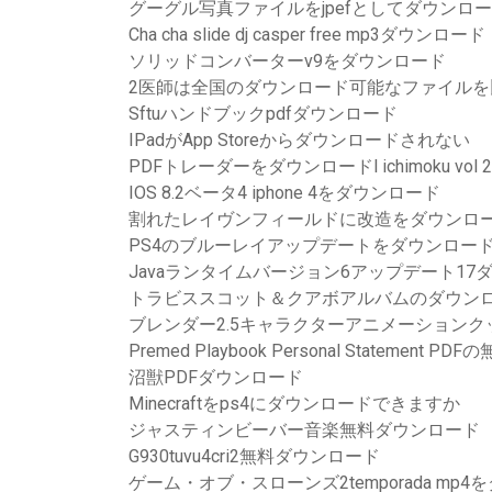
グーグル写真ファイルをjpefとしてダウンロ
Cha cha slide dj casper free mp3ダウンロード
ソリッドコンバーターv9をダウンロード
2医師は全国のダウンロード可能なファイルを
Sftuハンドブックpdfダウンロード
IPadがApp Storeからダウンロードされない
PDFトレーダーをダウンロードl ichimoku vol 2 el
IOS 8.2ベータ4 iphone 4をダウンロード
割れたレイヴンフィールドに改造をダウンロ
PS4のブルーレイアップデートをダウンロー
Javaランタイムバージョン6アップデート17
トラビススコット＆クアボアルバムのダウン
ブレンダー2.5キャラクターアニメーションク
Premed Playbook Personal Statement
沼獣PDFダウンロード
Minecraftをps4にダウンロードできますか
ジャスティンビーバー音楽無料ダウンロード
G930tuvu4cri2無料ダウンロード
ゲーム・オブ・スローンズ2temporada mp