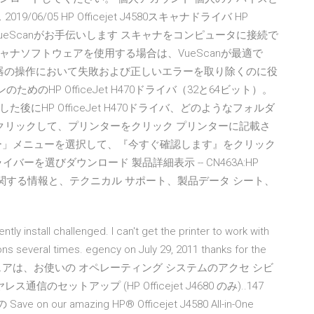
6/05 HP Officejet J4580スキャナドライバ HP
使い続けたい VueScanがお手伝いします スキャナをコンピュータに接続で
ナソフトウェアを使用する場合は、VueScanが最適で
あなたの機器の操作において失敗および正しいエラーを取り除くのに役
ためのHP OfficeJet H470ドライバ（32と64ビット）。
HP OfficeJet H470ドライバ、どのようなフォルダ
クリックして、プリンターをクリック プリンターに記載さ
ー」メニューを選択して、『今すぐ確認します』をクリック
を選びダウンロード 製品詳細表示 -- CN463A:HP
および保証に関する情報と、テクニカル サポート、製品データ シート、
ntly install challenged. I can't get the printer to work with
ns several times. egency on July 29, 2011 thanks for the
バイス ソフトウェアは、お使いの オペレーティング システムのアクセ シビ
セットアップ (HP Officejet J4680 のみ)..147
our amazing HP® Officejet J4580 All-in-One