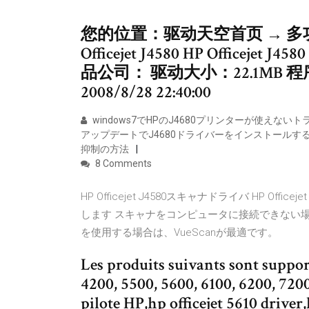
您的位置：驱动天空首页 → 多功
Officejet J4580 HP Offic
品公司： 驱动大小：22.1MB
2008/8/28 22:40:00
windows7でHPのJ4680プリンターが使えな
アップデートでJ4680ドライバーをインストールす
抑制の方法
8 Comments
HP Officejet J4580スキャナドライバ HP Office
します スキャナをコンピュータに接続できない
を使用する場合は、VueScanが最適です。
Les produits suivants sont support
4200, 5500, 5600, 6100, 6200, 720
pilote HP,hp officejet 5610 drive