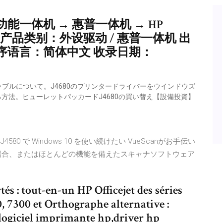
能一体机 → 惠普一体机 → HP
ejet J4580 产品类别：外设驱动 / 惠普一体机 出
 程序语言：简体中文 收录日期：
いトラブルについて。J4680のプリンタードライバーをウインドウズ
る方法。ヒューレットパッカードJ4680の買い替え【設備投資】
jet J4580 で Windows 10 を使い続けたい VueScanがお手伝い
場合、またはほとんどの機能を備えたスキャナソフトウェア
és : tout-en-un HP Officejet des séries
0, 7300 et Orthographe alternative :
r,logiciel imprimante hp,driver hp