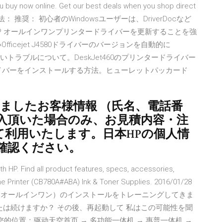
ou buy now online. Get our best deals when you shop direct
： 推奨： 初心者のWindowsユーザーは、DriverDocなど
P オールインワンプリンタードライバーを更新することを強
icejet J4580ドライバーのバージョンを自動的に
使えないトラブルについて。DeskJet460のプリンタードライバー
ドライバーをインストールする方法。ヒューレットパッカード
きましたお客様情報 （氏名、電話番
購入頂いた場合のみ、お見積内容・注
て利用いたします。日本HPの個人情
確認ください。
h HP. Find all product features, specs, accessories,
-One Printer (CB780A#ABA) Ink & Toner Supplies. 2016/01/28
et J4580（オールインワン）のインストールをトレーニングしてきま
たは続けますか？ その後、再起動して 私はこの可能性を聞
1 您的位置：驱动天空首页 → 多功能一体机 → 惠普一体机 →