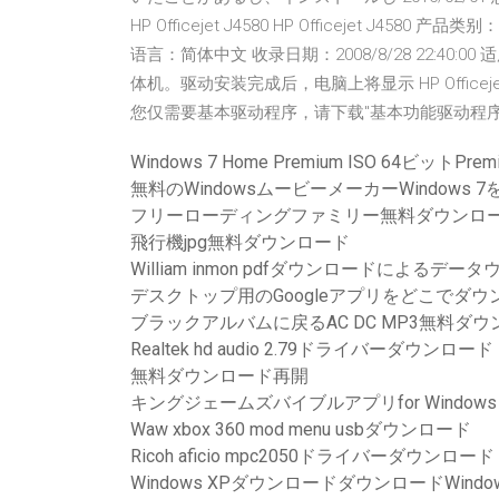
HP Officejet J4580 HP Officejet J4
语言：简体中文 收录日期：2008/8/28 22:40:00 适用 HP
体机。驱动安装完成后，电脑上将显示 HP Officej
您仅需要基本驱动程序，请下载"基本功能驱动程序
Windows 7 Home Premium ISO 64ビットP
無料のWindowsムービーメーカーWindows 
フリーローディングファミリー無料ダウンロ
飛行機jpg無料ダウンロード
William inmon pdfダウンロードによるデ
デスクトップ用のGoogleアプリをどこでダ
ブラックアルバムに戻るAC DC MP3無料ダ
Realtek hd audio 2.79ドライバーダウンロード
無料ダウンロード再開
キングジェームズバイブルアプリfor Window
Waw xbox 360 mod menu usbダウンロード
Ricoh aficio mpc2050ドライバーダウンロード
Windows XPダウンロードダウンロードWindows