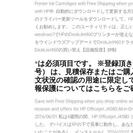
Printer Ink Cartridges with Free Shipping when y
with HP®. 自動的にダウンロードして更新する方法
のドライバー更新ツールをダウンロードして、H
くお勧めします。 このユーティリティは、正しいOff
windows7でHPのDeskJet460プリンターが
をウインドウズアップデートでDeskJet460
DeskJet460の買い替え【設備投資】抑制
*は必須項目です。 ※登録頂
号） は、見積保存またはご
文状況の確認の用途に限定し
報保護についてはこちらをご
Save with Free Shipping when you shop online wit
reviews and offers for HP Officejet J4580 All-in
2016/06/01 私は4週間の間、HP Officej
した。 デバイスはXPの下で見事に動作し、あな
いたことがあるし、インストールし 2016/02/0