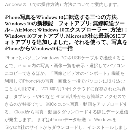
Windows® 10での操作方法）方法についてご案内します。
iPhone写真をWindows 10に転送する三つの方法.
Windows 10の新機能 – フォトアプリ; 無線転送ツー
ル – AirMore; Windows 10エクスプローラー . 方法1：
Windows 10フォトアプリ. Microsoft社は最新OSにフ
ォトアプリを追加しました。それを使って、写真を
iPhoneからWindows10に一括
iPhoneとパソコン(windows PC)をUSBケーブルで接続するこ
とで、iPhone内の写真・画像一覧を表示・選択してパソコン
にコピーできるほか、「画像とビデオのインポート」機能を
利用してiPhone内の写真・画像を一括でパソコンに取り込む
ことも可能です。 2019年2月15日 クラウドに保存された写真
は、タブレットやPCなどiPhone以外からも簡単にアクセスで
きるのが特長です。 ※iColoudへ写真・動画をアップロードす
る、iCloudから写真・動画をダウンロードする際にデータ通信
が発生します。 まずはiPhoneデータ転送 for Windowsを
iSkysoft社のサイトからダウンロードし、インストールしまし