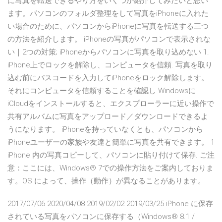
に写真を転送できるやり方をいくつか紹介してみたいと思い
ます。パソコンのフォルダ整理をして写真をiPhoneに入れた
い場合のために、パソコンからiPhoneに写真を転送する三つ
の方法を紹介します。 iPhoneの写真がパソコンで表示されな
い｜2つの対策; iPhoneからパソコンに写真を取り込めない 1.
iPhone上でロックを解除し、コンピュータを信頼. 写真を取り
込む前にパスコードを入力してiPhoneをロック解除します。
それにコンピュータを信頼することを確認し Windowsに
iCloudをインストールすると、エクスプローラーに近い操作で
共有アルバムに写真をアップロード／ダウンロードできるよ
うになります。 iPhoneを持っていなくとも、パソコンから
iPhoneユーザーの家族や友達と簡単に写真を共有できます。 1
iPhone 内の写真コピーして、パソコンに貼り付けて保存. ご注
意：ここには、Windows® 7での操作方法をご案内しておりま
す。OS によって、操作（動作）が異なることがあります。
2017/07/06 2020/04/08 2019/02/02 2019/03/25 iPhone に保存
されている写真をパソコンに保存する（Windows® 8.1 /