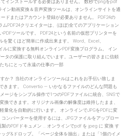
インストールする必要はありません。 数秒でpngをpdf
） - 無料のオンライン動画変換＆音声変換ツールは、オンラインサイトを通
ードまたはアカウント登録が必要ありません。 PDF24の
グラムPDF24クリエイターは、(ほぼ)全てのアプリケーション
PDFツールです。 PDF24という名前の仮想プリンターを
驚くほど簡単に作成出来ます。 Word、Excel、
Fファイルに変換する無料オンラインPDF変換プログラム。 イン
とデータの保護に取り組んでいます。ユーザーの皆さまに信頼
たちにとって永遠の仕事の一部
がありますか？ 当社のオンラインツールはこれをお手伝い致しま
ます。 Convertio — いかなるファイルのどんな問題も
メージをシンプル操作で1つのPDFファイルに統合、SNSで
変換できます。オリジナル画像の解像度は維持したまま、
量化を自動的に行います。 オンラインでJPGをPDFに変
。 コンバーターを使用するには、JPGファイルをアップロー
DFドキュメン … オンラインでpdf を jpeg に 変換 す
をドラッグ&ドロップ。「ページ全体を抽出」または「1個のイメ