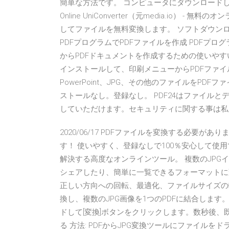
簡単な方法です。 コンピュータにダウンロードして
Online UniConverter（元media.io
してファイルを無料変換します。 ソフトダウンロ
PDFプログラムでPDFファイルを作成 PDFプロ
からPDFドキュメントを作成するための使いやすい
インストールして、印刷メニューからPDFファイルを
PowerPoint、JPG、その他のファイルをPD
ストールなし。登録なし。 PDF24はファイル
していただけます。セキュリティに関する事は私
2020/06/17 PDFファイルを変換する必要
す！ 使いやすく、登録なしで100％安心して使用でき
解決する高度なオンラインツール。 複数のJPGイ
シェアしたり、簡単に一覧できるフォーマットに
正しい方向への回転、最適化、ファイルサイズの軽
換し、複数のJPG画像を1つのPDFに結合します
ドして[変換]ボタンをクリックします。数秒後、既製のP
る 方法: PDFからJPG変換ツールにファイル