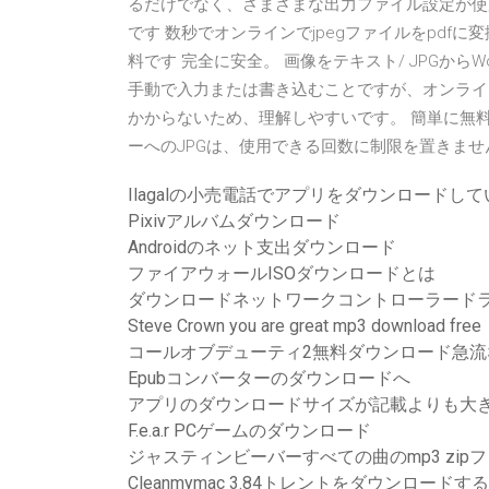
るだけでなく、さまざまな出力ファイル設定が使用でき
です 数秒でオンラインでjpegファイルをpdf
料です 完全に安全。 画像をテキスト/ JPGか
手動で入力または書き込むことですが、オンライ
かからないため、理解しやすいです。 簡単に無料の
ーへのJPGは、使用できる回数に制限を置きま
Ilagalの小売電話でアプリをダウンロードし
Pixivアルバムダウンロード
Androidのネット支出ダウンロード
ファイアウォールISOダウンロードとは
ダウンロードネットワークコントローラードライバー
Steve Crown you are great mp3 download free
コールオブデューティ2無料ダウンロード急流
Epubコンバーターのダウンロードへ
アプリのダウンロードサイズが記載よりも大
F.e.a.r PCゲームのダウンロード
ジャスティンビーバーすべての曲のmp3 zip
Cleanmymac 3.84トレントをダウンロードする