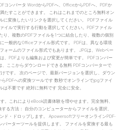
バータ WordからPDFへ、OfficeからPDFへ、PDFか
ニーズを満たすことができます。 これはこれまでのところ無料オン
イルに変換したいリンクを選択してください。 PDFファイル
ァイルで実行する行動を選択してください。PDFファイル
たり、複数のPDFファイルを1つに結合したり、複数の個別
一般的なOfficeファイル形式です。 PDFは、異なる環境
ォームのファイル形式でもあります。 JPGは、Webペー
は、PDFよりも編集および変更が簡単です。 PDFコンバー
ー は、ここからダウンロードできる無料 PDFコンバーターで
だけです。 次のページで、最新バージョンを選択し、ダウン
GからPDFへの変換ツールです 数秒でオンラインでjpgファイ
ルは不要です 絶対に無料です 完全に安全。
ます。これによりeBook読書体験を増やせます。完全無料、
変換する方法： 自分のコンピューターからファイルを選択、
ドロップします。 ApowersoftフリーオンラインPDF-
ルコンバーターツールを提供します。 ファイルを変換する最も