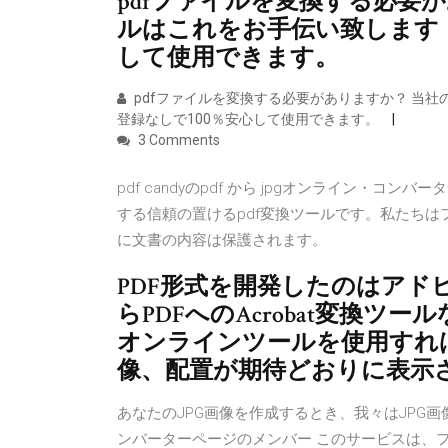
pdfファイルを変換する必要
ルはこれをお手伝い致します！
して使用できます。
pdfファイルを変換する必要がありますか？ 当
登録なしで100％安心して使用できます。
3 Comments
pdf candyのpdf から jpgオンライン・
する信頼の置けるpdf変換ツールです。私たち
に文書の内容は保護されます。
PDF形式を開発したのはアド
らPDFへのAcrobat変換
オンラインツールを使用すれば、
像、配置が期待どおりに表示
あなたのJPG画像を作成するとき、我々はJPG
ンバーターページのメンバー このサービスは、