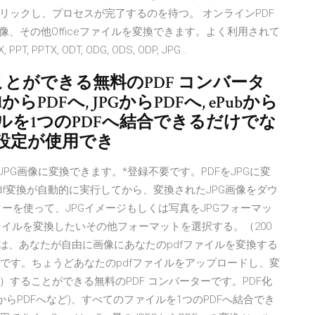
リックし、プロセスが完了するのを待つ。 オンラインPDF
nt、画像、その他Officeファイルを変換できます。よく利用されて
, PPTX, ODT, ODG, ODS, ODP, JPG…
ことができる無料のPDF コンバータ
らPDFへ, JPGからPDFへ, ePubから
ルを1つのPDFへ結合できるだけでな
設定が使用でき
FをJPG画像に変換できます。*登録不要です。PDFをJPGに変
df変換が自動的に実行してから、変換されたJPG画像をダウ
ーを使って、JPGイメージもしくは写真をJPGフォーマッ
ファイルを変換したいその他フォーマットを選択する。（200
Fは、あなたが自由に画像にあなたのpdfファイルを変換する
です。ちょうどあなたのpdfファイルをアップロードし、変
り）することができる無料のPDF コンバーターです。PDF化
 ePubからPDFへなど)、すべてのファイルを1つのPDFへ結合でき