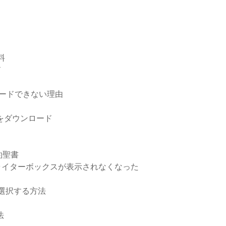
料
ド
ト
ンロードできない理由
 pdfをダウンロード
約聖書
プライターボックスが表示されなくなった
を選択する方法
法