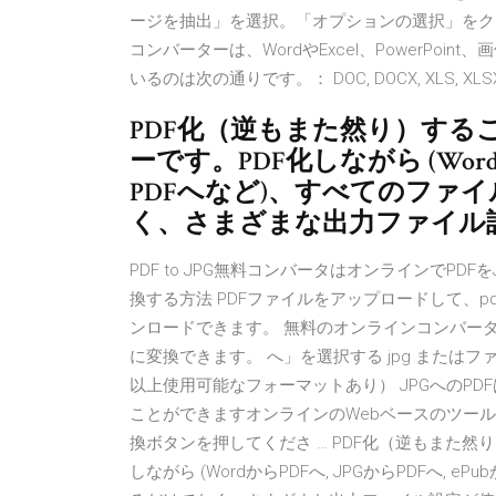
ージを抽出」を選択。「オプションの選択」をク
コンバーターは、WordやExcel、PowerPoi
いるのは次の通りです。： DOC, DOCX, XLS, XLSX, PPT
PDF化（逆もまた然り）する
ーです。PDF化しながら (Wordか
PDFへなど)、すべてのファイ
く、さまざまな出力ファイル
PDF to JPG無料コンバータはオンラインでPD
換する方法 PDFファイルをアップロードして、p
ンロードできます。 無料のオンラインコンバータ
に変換できます。 へ」を選択する jpg または
以上使用可能なフォーマットあり） JPGへのPD
ことができますオンラインのWebベースのツール
換ボタンを押してくださ … PDF化（逆もまた然
しながら (WordからPDFへ, JPGからPDFへ,