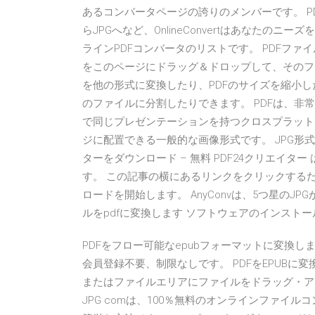
あるコンバータページの誇りのメンバーです。 PDFコン
らJPGへなど、OnlineConvertはあなたの
ラインPDFコンバータのリストです。 PDFファ
をこのページにドラッグ＆ドロップして、そのフ
を他の形式に変換したり、PDFのサイズを縮小し
のファイルに分割したりできます。 PDFは、非常に
で同じプレゼンテーションを持つクロスプラットフ
ジに配置できる一般的な画像形式です。 JPG形式
ターをダウンロード – 無料 PDF24クリエイタ
す。 この記事の横にあるリンクをクリックする
ロードを開始します。 AnyConvは、5つ星のJP
ルをpdfに変換します ソフトウェアのインストー
PDFをフロー可能なepubフォーマットに変換し
会員登録不要、制限なしです。 PDFをEPUBに
またはファイルエリアにファイルをドラッグ・アンド・
JPG comは、100％無料のオンラインファイ