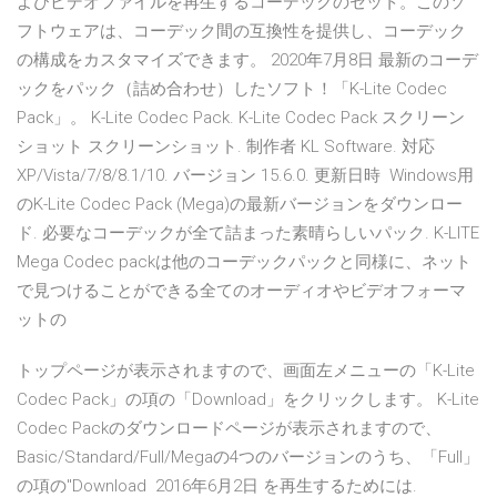
よびビデオファイルを再生するコーデックのセット。このソ
フトウェアは、コーデック間の互換性を提供し、コーデック
の構成をカスタマイズできます。 2020年7月8日 最新のコーデ
ックをパック（詰め合わせ）したソフト！「K-Lite Codec
Pack」。 K-Lite Codec Pack. K-Lite Codec Pack スクリーン
ショット スクリーンショット. 制作者 KL Software. 対応
XP/Vista/7/8/8.1/10. バージョン 15.6.0. 更新日時 Windows用
のK-Lite Codec Pack (Mega)の最新バージョンをダウンロー
ド. 必要なコーデックが全て詰まった素晴らしいパック. K-LITE
Mega Codec packは他のコーデックパックと同様に、ネット
で見つけることができる全てのオーディオやビデオフォーマ
ットの
トップページが表示されますので、画面左メニューの「K-Lite
Codec Pack」の項の「Download」をクリックします。 K-Lite
Codec Packのダウンロードページが表示されますので、
Basic/Standard/Full/Megaの4つのバージョンのうち、「Full」
の項の"Download 2016年6月2日 を再生するためには.