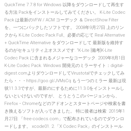
QuickTime 7.7.8 for Windows 以降をダウンロードして再生す
る方法 Packをインストールしてみてください。 K-Lite Codec
Pack は最新のVFW / ACM コーデック ＆ DirectShow Filter
を、一つにパックしたソフトです。 2008年9月27日 上のリン
クから K-Lite Codec Pack Full、必要の応じて Real Alternative
+ QuickTime Alternative をダウンロードして 最新版を維持す
るのがセキュリティ上オススメです. "K-Lite [備考]K-Lite
Codec Pack に含まれるメジャーなコーデック. 2009年8月1日
K-Lite Codec Pack. Windows 開発元のミラーサイト：digital-
digest.comよりダウンロードしてVirustotalでチェックしてみ
たら・・・https://goo.gl/JVMsCq もう一つのミラー 最新は現
状11.3.3ですが、最新のにするために11.3.0をインストールし
ないといけないのですが、 とうとうこのバージョンから、
Firefox・Chromeなどのアドオンとスタートページや検索を書
き換えるソフトが入ってきました。 特に後者は検索 2015年1
月27日 「free-codecs.com」で配布されているのでダウンロ
ードします。 xcode01. 2.「X Codec Pack」のインストール.