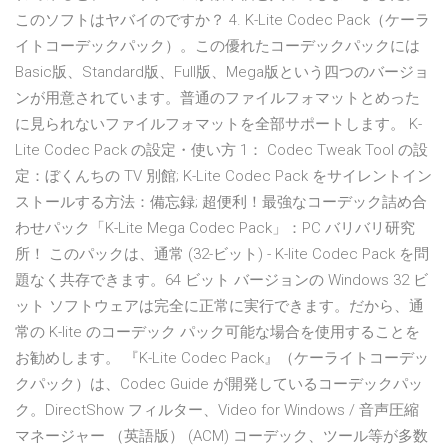
このソフトはヤバイのですか？ 4. K-Lite Codec Pack（ケーラ
イトコーデックパック）。この優れたコーデックパックには
Basic版、Standard版、Full版、Mega版という四つのバージョ
ンが用意されています。普通のファイルフォマットとめった
に見られないファイルフォマットを全部サポートします。 K-
Lite Codec Pack の設定・使い方 1： Codec Tweak Tool の設
定：ぼくんちの TV 別館; K-Lite Codec Pack をサイレントイン
ストールする方法：備忘録; 超便利！最強なコーデック詰め合
わせパック「K-Lite Mega Codec Pack」：PC バリバリ研究
所！ このパックは、通常 (32-ビット) - K-lite Codec Pack を問
題なく共存できます。64 ビット バージョンの Windows 32 ビ
ット ソフトウェアは完全に正常に実行できます。だから、通
常の K-lite のコーデック パック可能な場合を使用することを
お勧めします。 『K-Lite Codec Pack』（ケーライトコーデッ
クパック）は、Codec Guide が開発しているコーデックパッ
ク。DirectShow フィルター、Video for Windows / 音声圧縮
マネージャー （英語版） (ACM) コーデック、ツール等が多数