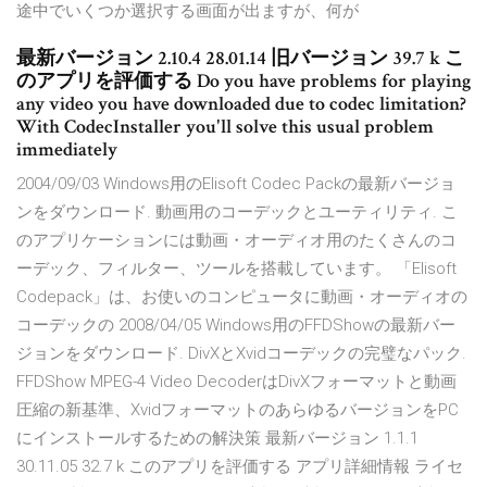
途中でいくつか選択する画面が出ますが、何が
最新バージョン 2.10.4 28.01.14 旧バージョン 39.7 k こ
のアプリを評価する Do you have problems for playing
any video you have downloaded due to codec limitation?
With CodecInstaller you'll solve this usual problem
immediately
2004/09/03 Windows用のElisoft Codec Packの最新バージョ
ンをダウンロード. 動画用のコーデックとユーティリティ. こ
のアプリケーションには動画・オーディオ用のたくさんのコ
ーデック、フィルター、ツールを搭載しています。 「Elisoft
Codepack」は、お使いのコンピュータに動画・オーディオの
コーデックの 2008/04/05 Windows用のFFDShowの最新バー
ジョンをダウンロード. DivXとXvidコーデックの完璧なパック.
FFDShow MPEG-4 Video DecoderはDivXフォーマットと動画
圧縮の新基準、XvidフォーマットのあらゆるバージョンをPC
にインストールするための解決策 最新バージョン 1.1.1
30.11.05 32.7 k このアプリを評価する アプリ詳細情報 ライセ