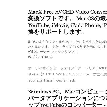
MacX Free AVCHD Video 
変換ソフトです。 Mac OSの環境で
YouTube, iMovie, iPad, iPhone
換をサポートします。
そのようなファイルがあり、それを再生したい場合、こ
だと思います。 また、ライブTVを見るためのベストK
AVIプレーヤー. クイックリンク
7 Comments
オーディオインターフェイス-) アートリア ( Arturi
BLACK【AUDIO DARK FUSE,AudioFu
isc3i.isgmh.northwestern.edu
Windows PC、Macコン
バータアプリケーションにつ
ップYouTubeのコンバーター -