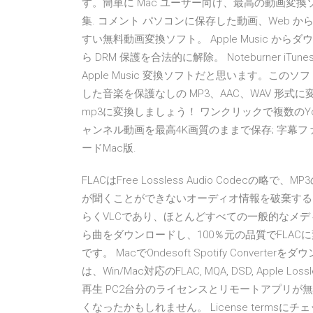
す。簡単に Mac ユーザー向け、最高の動画変換ソフト
集. コメント パソコンに保存した動画、Web
すい無料動画変換ソフト。 Apple Music から
ら DRM 保護を合法的に解除。 Noteburner iTunes D
Apple Music 変換ソフトだと思います。このソフ
した音楽を保護なしの MP3、AAC、WAV 形式に変
mp3に変換しましょう！ ワンクリックで複数のYo
ャンネル動画を最高4K画質のままで保存; 字幕ファ
ードMac版.
FLACはFree Lossless Audio Code
が聞くことができないオーディオ情報を破棄する「
らくVLCであり、ほとんどすべての一般的なメディア
ら曲をダウンロードし、100％元の品質でFLACに
です。 MacでOndesoft Spotify Convert
は、Win/Mac対応のFLAC, MQA, DSD, Apple Lossless
再生 PC2台分のライセンスとリモートアプリが
くなったかもしれません。 License termsにチェッ