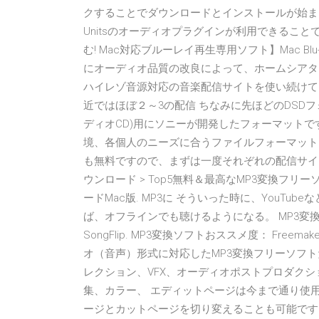
クすることでダウンロードとインストールが始まります。
Unitsのオーディオプラグインが利用できることです
む! Mac対応ブルーレイ再生専用ソフト】Mac Blu-r
にオーディオ品質の改良によって、ホームシアタ
ハイレゾ音源対応の音楽配信サイトを使い続けて
近ではほぼ２～3の配信 ちなみに先ほどのDSDフ
ディオCD)用にソニーが開発したフォーマットで
境、各個人のニーズに合うファイルフォーマット
も無料ですので、まずは一度それぞれの配信サイトをご覧
ウンロード > Top5無料＆最高なMP3変換フリーソフト
ードMac版. MP3に そういった時に、YouT
ば、オフラインでも聴けるようになる。 MP3変換ソフトラン
SongFlip. MP3変換ソフトおススメ度： Freem
オ（音声）形式に対応したMP3変換フリーソフトだ。 D
レクション、VFX、オーディオポストプロダク
集、カラー、 エディットページは今まで通り使
ージとカットページを切り変えることも可能です。 詳細