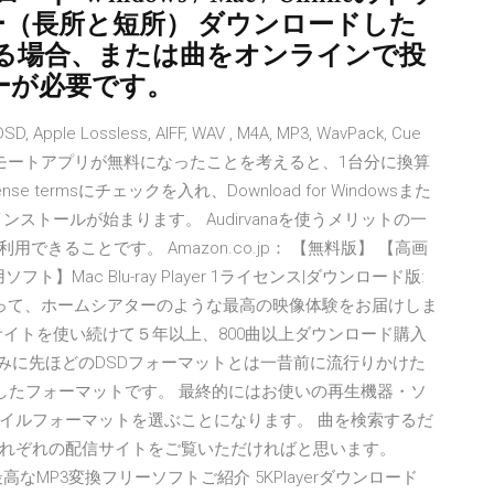
ター（長所と短所） ダウンロードした
る場合、または曲をオンラインで投
ーが必要です。
Apple Lossless, AIFF, WAV , M4A, MP3, WavPack, Cue
ンスとリモートアプリが無料になったことを考えると、1台分に換算
termsにチェックを入れ、Download for Windowsまた
ストールが始まります。 Audirvanaを使うメリットの一
利用できることです。 Amazon.co.jp： 【無料版】 【高画
Mac Blu-ray Player 1ライセンス|ダウンロード版:
よって、ホームシアターのような最高の映像体験をお届けしま
イトを使い続けて５年以上、800曲以上ダウンロード購入
みに先ほどのDSDフォーマットとは一昔前に流行りかけた
開発したフォーマットです。 最終的にはお使いの再生機器・ソ
イルフォーマットを選ぶことになります。 曲を検索するだ
れぞれの配信サイトをご覧いただければと思います。
5無料＆最高なMP3変換フリーソフトご紹介 5KPlayerダウンロード