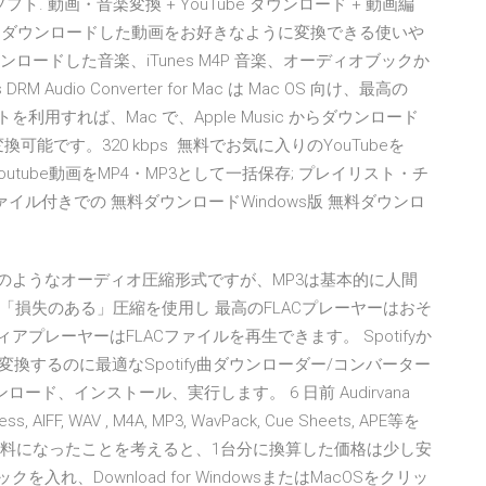
. 動画・音楽変換 + YouTube ダウンロード + 動画編
 からダウンロードした動画をお好きなように変換できる使いや
ダウンロードした音楽、iTunes M4P 音楽、オーディオブックか
RM Audio Converter for Mac は Mac OS 向け、最高の
トを利用すれば、Mac で、Apple Music からダウンロード
換可能です。320 kbps 無料でお気に入りのYouTubeを
utube動画をMP4・MP3として一括保存; プレイリスト・チ
イル付きでの 無料ダウンロードWindows版 無料ダウンロ
cの略で、MP3のようなオーディオ圧縮形式ですが、MP3は基本的に人間
損失のある」圧縮を使用し 最高のFLACプレーヤーはおそ
プレーヤーはFLACファイルを再生できます。 Spotifyか
変換するのに最適なSpotify曲ダウンローダー/コンバーター
erをダウンロード、インストール、実行します。 6 日前 Audirvana
, AIFF, WAV , M4A, MP3, WavPack, Cue Sheets, APE等を
無料になったことを考えると、1台分に換算した価格は少し安
クを入れ、Download for WindowsまたはMacOSをクリッ