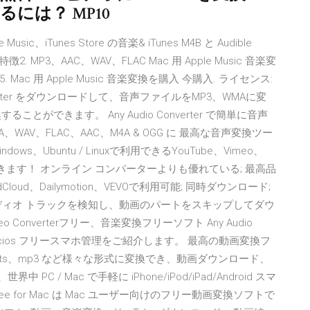
るには？ MP10
usic、iTunes Store の音楽& iTunes M4B と Audible
MP3、AAC、WAV、FLAC Mac 用 Apple Music 音楽変
15. Mac 用 Apple Music 音楽変換を購入 今購入. ライセンス:
onverter をダウンロードして、音声ファイルをMP3、WMAに変
ができます。 Any Audio Converter で簡単に音声
AV、FLAC、AAC、M4A & OGG に 最高な音声変換ツー
ndows、Ubuntu / Linuxで利用できるYouTube、Vimeo、
源を抽出できます！ オンライン コンバーターよりも優れている; 最高品
Cloud、Dailymotion、VEVOで利用可能; 同時ダウンロード;
ーディオ トラックを検知し、動画のパートをスキップしてダウ
 Converterフリー、音楽変換フリーソフト Any Audio
yncios フリースマホ管理をご紹介します。 最高の動画変換フ
m2ts、mp3 など様々な形式に変換でき、動画ダウンロード、
 / Mac で手軽に iPhone/iPod/iPad/Android スマ
 Free for Mac は Mac ユーザー向けのフリー動画変換ソフトで