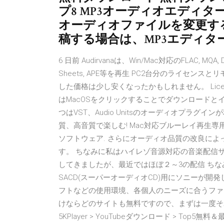
プ8 MP3オーディオエディ
オーディオファイルを変更す
稿する場合は、MP3エディタ
6 日前 Audirvanaは、Win/Mac対応のFLAC, MQA, DSD, 
Sheets, APE等を再生 PC2台分のライセ
した価格は少し安くなったかもしれません。 License 
はMacOSをクリックすることでダウンロードとイン
つはVST、Audio Unitsのオーディオプラグインが
質、高音質で楽しむ! Mac対応ブルーレイ再生専用ソフト】
ソフトウェア. さらにオーディオ品質の改良に
す。 ちなみに私はハイレゾ音源対応の音楽配信サ
してきましたが、最近ではほぼ２～3の配信 ちな
SACD(スーパーオーディオCD)用にソニーが
フトなどの使用環境、各個人のニーズに合うファ
けならどのサイトも無料ですので、まずは一度そ
5KPlayer > YouTubeダウンロード > Top