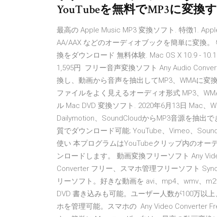
YouTubeを無料でMP3に変換す
最高の Apple Music MP3 変換ソフト. 特徴1. Apple M
AA/AAX などのオーディオブックを簡単に変換。 特徴2. 
換をダウンロード 無料体験. Mac OS X 10.9 - 10.
1,595円 フリー音声変換ソフト Any Audio C
換し、動画から音声を抽出してMP3、WMAに変換すること
ファイルをよく見えるオーディオ形式 MP3、WMA、W
ル Mac DVD 変換ソフト. 2020年6月13日 Mac、Wi
Dailymotion、SoundCloudからMP3音
質でダウンロード可能; YouTube、Vimeo、Sound
使い 本プログラムはYouTubeクリップ内のオ
ンロードします。 動画変換フリーソフト Any Video
Converter フリー、スマホ管理フリーソフト S
リーソフト。好きな動画を avi、mp4、wmv、
DVD 書き込みも可能。ユーザー人数が100万以上、世界中 PC
ホを管理可能。スマホの Any Video Converter