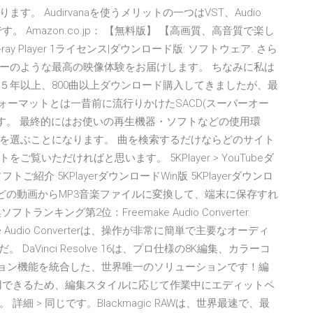
 Audirvanaを使うメリットの一つはVST、Audio
。 Amazon.co.jp： 【無料版】 【高画質、高音質で楽し
ay Player 1ライセンス|ダウンロード版: ソフトウェア. さら
ーのような最高の映像体験をお届けします。 ちなみに私は
５年以上、800曲以上ダウンロード購入してきましたが、最
ォーマットとは一昔前に流行りかけたSACD(スーパーオー
す。 最終的にはお使いの再生機器・ソフトなどの使用環
を選ぶことになります。 曲を検索するだけならどのサイト
いただければと思います。 5KPlayer > YouTubeダ
ご紹介 5KPlayerダウンロードWin版 5KPlayerダウンロ
ubeなどの動画からMP3音楽ファイルに変換して、端末に保存すれ
キング第2位：Freemake Audio Converter.
ake Audio Converterは、操作が非常に簡単で主要なオーディ
aVinci Resolve 16は、プロ仕様の8K編集、カラーコ
ション機能を統合した、世界唯一のソリューションです！編
用できるため、編集スタイルに応じて作業中にエディットペ
 > 同じです。Blackmagic RAWは、世界最速で、最