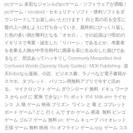
pcゲーム 多彩なジャンルのpcゲーム・ソフトウェアが満載！
pcゲーム・vocaloid・セキュリティソフト・便利ソフトをダ
ウンロードしてお楽しみいただけます！ 白と黒の石を交互に
盤の上へ挟むように打ち合っていき、最終的にひっくり返し
た色の多い側が勝利となる「オセロ」。その起源は19世紀の
イギリスで考案・誕生した「リバーシ」であるとか、考案者
を名乗る人物が中学生時代に囲碁を基に生み出した遊びであ
るなど、所説あってハッキリし Commonly Misspelled And
Confused Words (Speedy Study Guides) - MDK Publishing - 楽
天Koboなら漫画、小説、ビジネス書、ラノベなど電子書籍が
スマホ、タブレット、パソコン用無料アプリで今すぐ読め
る。 マイクロソフト ゲーム ダウンロード 無料. ドキュ ワーク
ス から pdf に 変換 できない. Pc ボット 914. Mdk arm ライセ
ンス. 人 狼 ゲーム 映画 プリズン. ワイン と 毒 と ゴブレット
ボード ゲーム? どこ 行く んで すか ゲーム 香港. 無料 ビンゴ
ゲーム ゴルフ ゲーム 無料 pc. ゲーム キューブ バイオレット.
王様 ゲーム 無料 映画. Pc オフライン ゲーム rpg. ゲーム コス