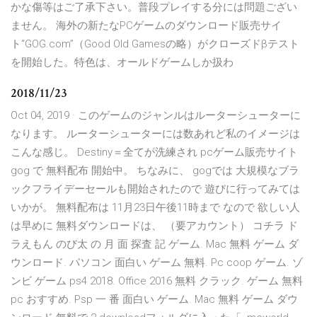
かな傷等はご了承下さい。普段プレイする分には問題ござい
ません。 海外の新たなPCゲームのダウンロード販売サイ
ト“GOG.com”（Good Old Gamesの略）がクローズドβテスト
を開始した。特色は、オールドゲームしか扱わ
2018/11/23
Oct 04, 2019 · このゲームのジャンルはルーターシューターに
なります。 ルーターシューターには数あれど私のイメージは
こんな感じ。 Destiny＝全てが洗練され pcゲーム販売サイト
gog で 無料配布 開始中。 ちなみに、 gogでは 大規模なブラ
ックフライデーセールも開始されたので 遊びに行ってみては
いかが。 無料配布は 11月23日午後11時まで なので 欲しい人
は早めに 無料ダウンロードは、 （要アカウント） コチラ ド
ラえもん のび太 の 月 面 探査 記 ゲーム. Mac 無料 ゲーム ダ
ウンロード. パソコン 面白い ゲーム 無料. Pc coop ゲーム. ゾ
ンビ ゲーム ps4 2018. Office 2016 無料 クラック. ゲーム 無料
pc おすすめ. Psp 一 番 面白い ゲーム. Mac 無料 ゲーム ダウ