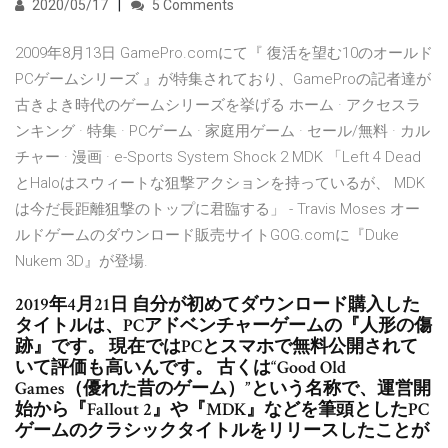
2020/05/17
5 Comments
2009年8月13日 GamePro.comにて『 復活を望む10のオールド
PCゲームシリーズ 』が特集されており、GameProの記者達が
古きよき時代のゲームシリーズを挙げる ホーム · アクセスラ
ンキング · 特集 · PCゲーム · 家庭用ゲーム · セール/無料 · カル
チャー · 漫画 · e-Sports System Shock 2 MDK 「Left 4 Dead
とHaloはスウィートな狙撃アクションを持っているが、 MDK
は今だ長距離狙撃のトップに君臨する」 - Travis Moses オー
ルドゲームのダウンロード販売サイトGOG.comに『Duke
Nukem 3D』が登場.
2019年4月21日 自分が初めてダウンロード購入した
タイトルは、PCアドベンチャーゲームの『人形の傷
跡』です。 現在ではPCとスマホで無料公開されて
いて評価も高いんです。 古くは“Good Old
Games（優れた昔のゲーム）”という名称で、運営開
始から『Fallout 2』や『MDK』などを筆頭としたPC
ゲームのクラシックタイトルをリリースしたことが