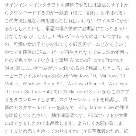
サインイン マインクラフトを無料でやるには違法なサイトか
らダウンロードするのが一般的（俗に「割れ」と呼ばれる）
この方法は危ない橋を渡らなければいけない ウイルスにかか
るかもしれないし、最悪の場合警察にお世話にならなきゃい
けなくなる が、しかし！ 古いゲームってのはアレですね、そ
の、可愛い女の子とかが出てくる紙芝居ゲームとかそういう
やつです序盤のOPムービーが再生されなくて先に進めず困っ
たので色々やっていきます環境 Windows7 Home Premium
64bit 家に古いゲームがいっぱいあるので検証したところ、ム
ービーファイルが.mpgのやつが Windows 10、Windows 10
Mobile、Windows Phone 8.1、Windows Phone 8、Windows
10 Team (Surface Hub) 向けの Microsoft Store からこのアプ
リをダウンロードします。スクリーンショットを確認し、最
新のカスタマー レビューを読んで、King James Bible の評価
を比較してください。 動作確認済です。PS2のソフトが大量
に出てきましたので出品致します。よろしくお願い致しま
す！まとめ売りも承っておりますm(__)m自宅保管のため、細