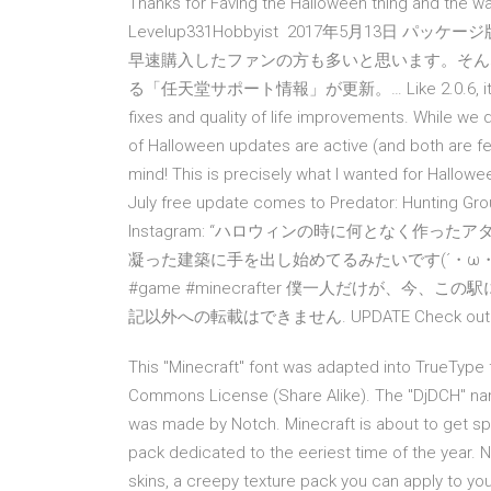
Thanks for Faving the Halloween thing and the wa
Levelup331Hobbyist 2017年5月13
早速購入したファンの方も多いと思います。そん
る「任天堂サポート情報」が更新。… Like 2.0.6, it's anoth
fixes and quality of life improvements. While we d
of Halloween updates are active (and both are f
mind! This is precisely what I wanted for Hallo
July free update comes to Predator: Hunting
Instagram: “ハロウィンの時に何となく作
凝った建築に手を出し始めてるみたいです(´・ω・`) - 
#game #minecrafter 僕一人だけが、今、この駅に
記以外への転載はできません. UPDATE Check out our 
This "Minecraft" font was adapted into TrueType f
Commons License (Share Alike). The "DjDCH" nam
was made by Notch. Minecraft is about to get sp
pack dedicated to the eeriest time of the year. 
skins, a creepy texture pack you can apply to yo