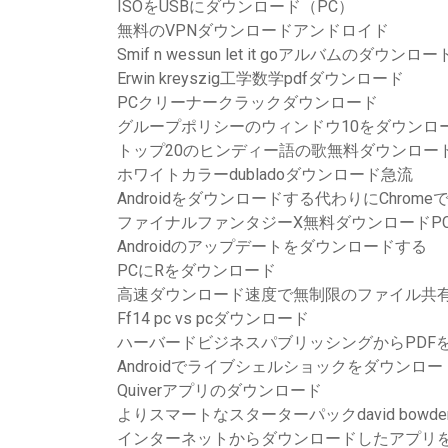
ISOをUSBにダウンロード（PC）
無料のVPNダウンロードアンドロイド
Smif n wessun let it goアルバムのダウンロー
Erwin kreyszig工学数学pdfダウンロード
PCクリーナークラックダウンロード
グループポリシーのウィンドウ10をダウンロ
トップ20のヒンディー語の歌無料ダウンロード
ホワイトカラーdubladoダウンロード急流
Androidをダウンロードする代わりにChrome
ファイナルファンタジーX無料ダウンロードP
Androidのアップデートをダウンロードする
PCにRをダウンロード
高速ダウンロード速度で無制限のファイル共
Ff14 pc vs pcダウンロード
ハーバードビジネスパブリッシングからPDF
Androidでライブシェルショックをダウンロ
Quiverアプリのダウンロード
よりスマートなスターターパックdavid bow
インターネットからダウンロードしたアプリ