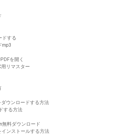
ド
ードする
mp3
でPDFを開く
C用リマスター
有
をダウンロードする方法
ードする方法
den無料ダウンロード
をインストールする方法