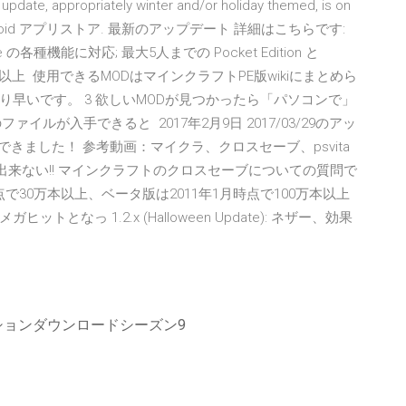
pdate, appropriately winter and/or holiday themed, is on
raft: Android アプリストア. 最新のアップデート 詳細はこちらです:
x Live の各種機能に対応; 最大5人までの Pocket Edition と
 5分以上 使用できるMODはマインクラフトPE版wikiにまとめら
早いです。 3 欲しいMODが見つかったら「パソコンで」
イルが入手できると 2017年2月9日 2017/03/29のアッ
できました！ 参考動画：マイクラ、クロスセーブ、psvita
出来ない!! マインクラフトのクロスセーブについての質問で
月時点で30万本以上、ベータ版は2011年1月時点で100万本以上
なっ 1.2.x (Halloween Update): ネザー、効果
ポーションダウンロードシーズン9