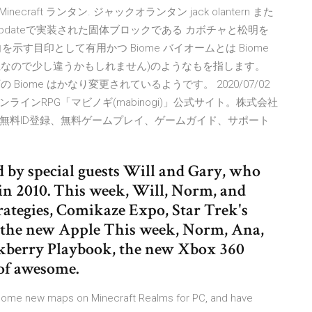
e you … Minecraft ランタン. ジャックオランタン jack olantern また
lloween updateで実装された固体ブロックである カボチャと松明を
す目印として有用かつ Biome バイオームとは Biome
生物群系なので少し違うかもしれません)のようなもを指します。
Biome はかなり変更されているようです。 2020/07/02
インRPG「マビノギ(mabinogi)」公式サイト。株式会社
無料ID登録、無料ゲームプレイ、ゲームガイド、サポート
ed by special guests Will and Gary, who
 in 2010. This week, Will, Norm, and
rategies, Comikaze Expo, Star Trek's
h the new Apple This week, Norm, Ana,
ckberry Playbook, the new Xbox 360
of awesome.
t some new maps on Minecraft Realms for PC, and have