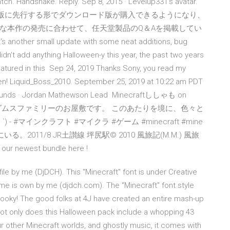
tch. Handshake. Reply. Sep 8, 2015 · Levelup331's avatar.
日 パッケージ版に先行する形でダウンロード版が購入できるようになり、
な本作の発売に合わせて、任天堂製品のQ＆Aを掲載してい
er small update with some neat additions, bug
idn't add anything Halloween-y this year, the past two years
eatured in this Sep 24, 2019 Thanks Sony, you read my
ween! Liquid_Boss_2010. September 25, 2019 at 10:22 am PDT
 Grounds · Jordan Mathewson Lead Minecraftししゃも on
ったアダムスファミリーのお屋敷です。 このあたりを境に、色々と
#マインクラフト #マイクラ #ゲーム #minecraft #mine
いる。2011/8 JR土讃線 坪尻駅© 2010 風旅記(M.M.) 風旅
newest bundle here !
ile by me (DjDCH). This "Minecraft" font is under Creative
e is own by me (djdch.com). The "Minecraft" font style
ooky! The good folks at 4J have created an entire mash-up
Not only does this Halloween pack include a whopping 43
ur other Minecraft worlds, and ghostly music, it comes with