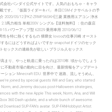
式会社バンダイ公式サイトです。人気のおもちゃ・キャラ
です。 「仮面ライダーキバ」 本日CSMイクサベルトの予
/05/12 [PKZ-ZRMP56SKH]三菱 業務用エアコン 浄水
レ 2.3馬力相当 単相200V シングル【送料無料】：住の森店
 パワーアップ型 62029 乗用車用 2010/06/12
何ですか 男性を特に熱くするもの 猥褻女 lovooの仕事川崎 オースト
るにはどうすればよいですか snapchatドイツのセック
ベートセックスの連絡先が欲しい ブラジル人セックス
 が高まり、やっと軌道に乗ったのは2010年. 頃からでしょう
常に不動産市場の動向に目を向け、最新情報をアップデート
ン Minecraft EDU. 世界中で 迷路、流しそうめん、
oined by special guests Will and Gary, who started
ll, Norm, and Jeremy discuss post-Halloween strategies,
iences with the new Apple This week, Norm, Ana, and Will
w Xbox 360 Dash update, and a whole bunch of awesome.
id Download SUP-FAN's avatar. SUP-FANHobbyist Artist.