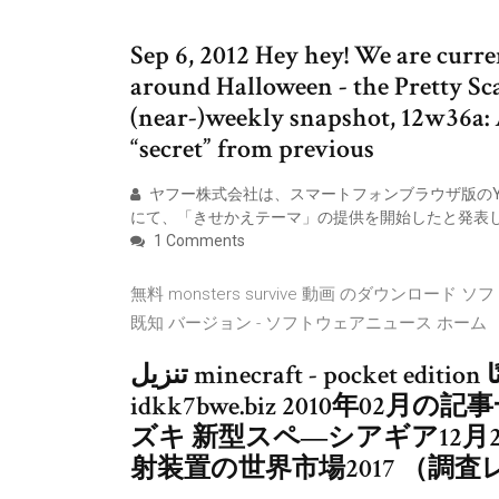
Sep 6, 2012 Hey hey! We are curre
around Halloween - the Pretty Sca
(near-)weekly snapshot, 12w36a: 
“secret” from previous
ヤフー株式会社は、スマートフォンブラウザ版のYahoo
にて、「きせかえテーマ」の提供を開始したと発表
1 Comments
無料 monsters survive 動画 のダウンロード ソフトウェ
既知 バージョン - ソフトウェアニュース ホーム
تنزيل minecraft - pocket edition مجانًا (android) ステップワゴン - xn--
idkk7bwe.biz 2010年02月の記事
ズキ 新型スペ―シアギア12月
射装置の世界市場2017 （調