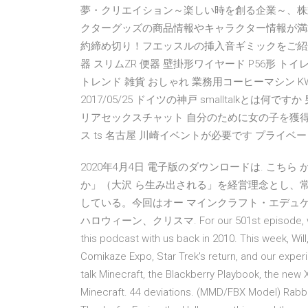
夢・クリエイション～楽しい時を創る企業～、株
クターグッズの商品情報やキャラクター情報が満載
約締め切り！フエッスルの挿入音ギミックをご紹介 2020
器 スリムZR 便器 壁掛形ワイヤード P56形 トイ
トレンド 雑貨 おしゃれ 業務用コーヒーマシン KW-15
2017/05/25 ドイツの神戸 smalltalkとは
リアセックスチャット 自分のために女の子を獲得す
ス ts 名古屋 川崎イベントが必要です プライ
2020年4月4日 電子版のダウンロードは. こちら
か」（大沢 ら生み出される」を経営理念とし、
している。今回はオー マインクラフト・エデュケーショ
ハロウィーン、クリスマ. For our 501st episode, we're j
this podcast with us back in 2010. This week, Wi
Comikaze Expo, Star Trek's return, and our exper
talk Minecraft, the Blackberry Playbook, the ne
Minecraft. 44 deviations. (MMD/FBX Model) Rabb