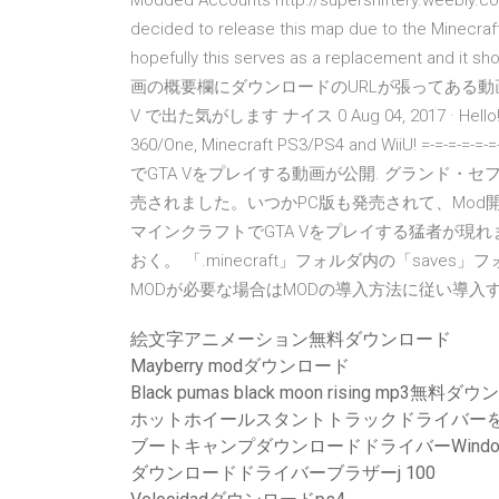
Modded Accounts http://supershiftery.weebly.
decided to release this map due to the Minecraf
hopefully this serves as a replacement and it s
画の概要欄にダウンロードのURLが張ってある動画が
V で出た気がします ナイス 0 Aug 04, 2017 · Hello! Tod
360/One, Minecraft PS3/PS4 and WiiU! =-=-=-=-=-=
でGTA Vをプレイする動画が公開. グランド・セフト・オー
売されました。いつかPC版も発売されて、Mod
マインクラフトでGTA Vをプレイする猛者が現れ
おく。 「.minecraft」フォルダ内の「sav
MODが必要な場合はMODの導入方法に従い導入す
絵文字アニメーション無料ダウンロード
Mayberry modダウンロード
Black pumas black moon rising mp3無料
ホットホイールスタントトラックドライバー
ブートキャンプダウンロードドライバーWindow
ダウンロードドライバーブラザーj 100