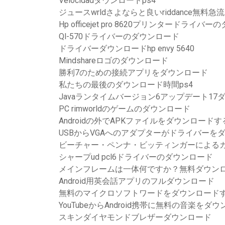
Velocidadダウンロードps4
ジュースwrldさよならと良いriddance無料
Hp officejet pro 8620プリンタードライバ
Ql-570ドライバーのダウンロード
ドライバーダウンロードhp envy 5640
Mindshareロゴのダウンロード
勝利7のための接続アプリをダウンロード
私たちの最後のダウンロード時間ps4
Javaランタイムバージョン6アップデート17
PC rimworldのゲームのダウンロード
Androidの外でAPKファイルをダウンロード
USBからVGAへのアダプターがドライバーを
ビーチャー・ペンナ・ビッティンガーによるカ
シャープud pcl6ドライバーのダウンロード
メインフレームは一体何ですか？無料ダウン
Android用英会話アプリのフルダウンロード
無料のマイクロソフトワードをダウンロード
YouTubeからAndroid携帯に無料の音楽をダ
スキンダイヤモンドブレザーダウンロード