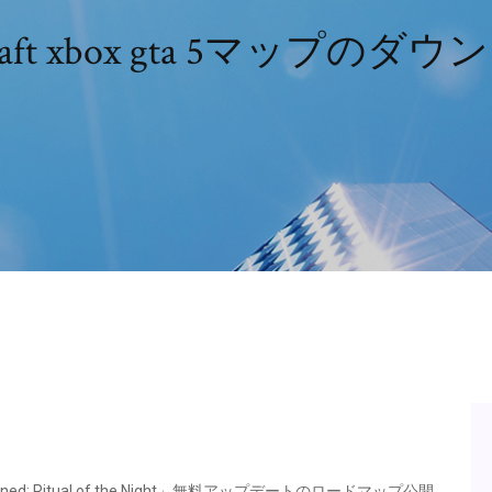
craft xbox gta 5マップのダ
ined: Ritual of the Night」無料アップデートのロードマップ公開