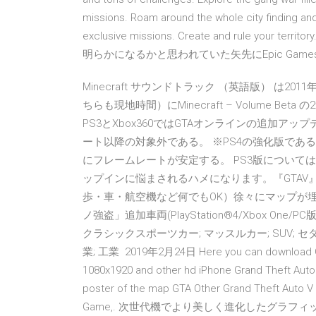
missions. Roam around the whole city finding an
exclusive missions. Create and rule 
明らかになるかと思われていた矢先にEpic Games
Minecraft サウンドトラック （英語版） は2011年3月4
ちらも現地時間）にMinecraft – Volume Be
PS3とXbox360ではGTAオンラインの追加
ート以降の対象外である。 ※PS4の強化版である
にフレームレートが安定する。 PS3版について
ップインに悩まされるハメになります。『GTAV
歩・車・航空機など何でもOK）徐々にマップが埋ま
ノ強盗」追加車両(PlayStation®4/Xbox One
クラシックスポーツカー; マッスルカー; SUV; セダ
業; 工業 2019年2月24日 Here you can download GTA 
1080x1920 and other hd iPhone Grand Theft Auto
poster of the map GTA Other Grand Theft Auto V 
Game,. 次世代機でより美しく進化したグラフィ