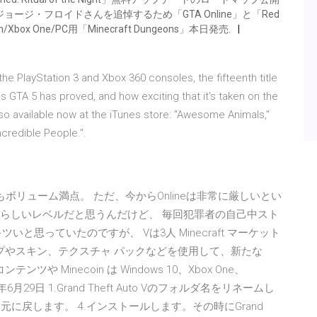
tar Games、ジョージ・フロイドさんを追悼するため「GTA Online」と「Red
Xbox One/PC用「Minecraft Dungeons」本日発売.
e PlayStation 3 and Xbox 360 consoles, the fifteenth title
s GTA 5 has proved, and how exciting that it's taken on the
so available now at the iTunes store: "Awesome Animals,"
ncredible People.".
Onlineもボリューム満点。 ただ、今からOnlineは非常に厳しいとい
晴らしいレベルだと思うんだけど、 毎回犯罪者の自己中スト
と思っていたのですが、 Vは3人 Minecraft マーケット
プやスキン、テクスチャ パックなどを使用して、新たな
ツや Minecoin は Windows 10、Xbox One、
6月29日 1.Grand Theft Auto Vのフォルダ名をリネームし
を元に戻します。 4.インストールします。その時にGrand