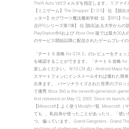
Theft Auto Vのフォルダを指定します。 
【ミニゲーム】The Dropper【1.0.5】 位 【
ッター】ホグワーツ魔法魔術学校: 位 【RPG】Pocke
点RPGシリーズ第1弾】 位 [脱出]ある大学から
PlayStation®4および Xbox One 版で
のサービ­ス開始以降に配信されたゲームプレイ
‎「チート & 攻略 for GTA 5」のレビュ
を確認することができます。「チート & 攻略 for GTA
楽しみください。 8/10 (24 点) - Android Maps fo
スマートフォンにインストールすれば優れた簡単な方
出来ます。. パーソナライズされた世界のブロ
て優秀 Xbox 360 is the seventh-generation gaming
first released on May 12, 2005. Since its launch, 
【Minecraft】よく使うModの一覧. Minecr
ても…、私自身が使ったことがあったり、「使い
つ、偏っています。 Grand Gangsters - Grand Theft Au
and tons of challenges. Explore the gang war fi