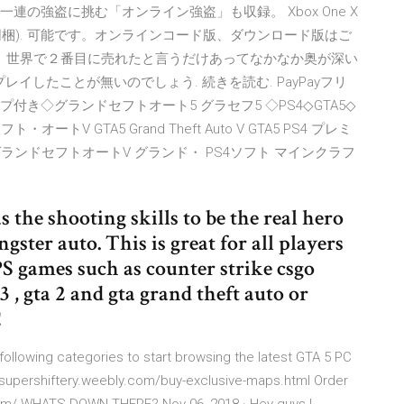
連の強盗に挑む「オンライン強盗」も収録。 Xbox One X
ダウンロード版 同梱). 可能です。オンラインコード版、ダウンロード版はご
につぎ、世界で２番目に売れたと言うだけあってなかなか奥が深い
プレイしたことが無いのでしょう. 続きを読む. PayPayフリ
プ付き◇グランドセフトオート5 グラセフ5 ◇PS4◇GTA5◇
V GTA5 Grand Theft Auto V GTA5 PS4 プレミ
ランドセフトオートV グランド・ PS4ソフト マインクラフ
s the shooting skills to be the real hero
gster auto. This is great for all players
PS games such as counter strike csgo
a 3 , gta 2 and gta grand theft auto or
!
llowing categories to start browsing the latest GTA 5 PC
/supershiftery.weebly.com/buy-exclusive-maps.html Order