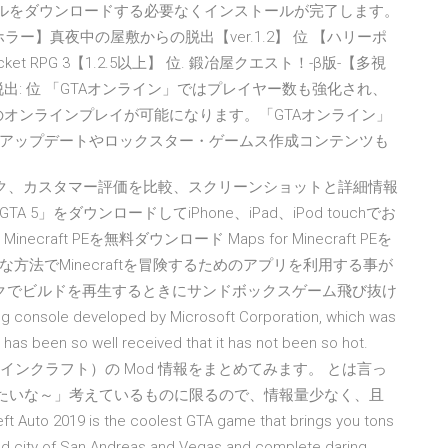
5.ファイルをダウンロードする必要なくインストールが完了します。
脱出ホラー】真夜中の屋敷からの脱出【ver.1.2】 位 【ハリーポ
t RPG 3【1.2.5以上】 位. 鍛冶屋クエスト！-β版-【多視
の脱出: 位 「GTAオンライン」ではプレイヤー数も強化され、
は最大30人のオンラインプレイが可能になります。「GTAオンライン」
のアップデートやロックスター・ゲームス作成コン­テンツも
ーをチェック、カスタマー評価を比較、スクリーンショットと詳細情報
 5」をダウンロードしてiPhone、iPad、iPod touchでお
r Minecraft PEを無料ダウンロード Maps for Minecraft PEを
法でMinecraftを冒険するためのアプリを利用する事が
ックでビルドを再生するときにサンドボックスゲーム飛び抜け
 console developed by Microsoft Corporation, which was
it has been so well received that it has not been so hot.
aft（マインクラフト）の Mod 情報をまとめてみます。 とは言っ
たいな～」考えているものに限るので、情報量少なく、且
to 2019 is the coolest GTA game that brings you tons
lled city of San Andreas and Vegas and complete daring