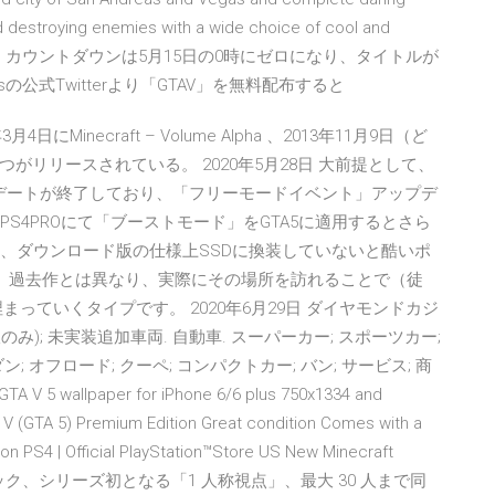
d destroying enemies with a wide choice of cool and
your territory. カウントダウンは5月15日の0時にゼロになり、タイトルが
の公式Twitterより「GTAV」を無料配布すると
日にMinecraft – Volume Alpha 、2013年11月9日（ど
ta の2つがリリースされている。 2020年5月28日 大前提として、
アップデートが終了しており、「フリーモードイベント」アップデ
PS4PROにて「ブーストモード」をGTA5に適用するとさら
は、ダウンロード版の仕様上SSDに換装していないと酷いポ
』 過去作とは異なり、実際にその場所を訪れることで（徒
っていくタイプです。 2020年6月29日 ダイヤモンドカジ
/PC版のみ); 未実装追加車両. 自動車. スーパーカー; スポーツカー;
ン; オフロード; クーペ; コンパクトカー; バン; サービス; 商
V 5 wallpaper for iPhone 6/6 plus 750x1334 and
 V (GTA 5) Premium Edition Great condition Comes with a
on PS4 | Official PlayStation™Store US New Minecraft
ック、シリーズ初となる「1 人称視点」、最大 30 人まで同