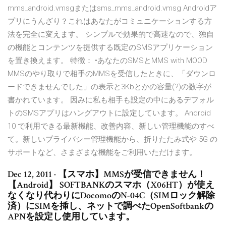
mms_android.vmsgまたはsms_mms_android.vmsg Androidア
プリにうんざり？これはあなたがコミュニケーションする方
法を完全に変えます。 シンプルで効果的で高速なので、独自
の機能とコンテンツを提供する既定のSMSアプリケーション
を置き換えます。 特徴： •あなたのSMSとMMS with MOOD
MMSのやり取りで相手のMMSを受信したときに、「ダウンロ
ードできませんでした」の表示と3Kbとかの容量(?)の数字が
書かれています。 因みに私も相手も設定の中にあるデフォル
トのSMSアプリはハングアウトに設定しています。 Android
10 で利用できる最新機能、改善内容、新しい管理機能のすべ
て。新しいプライバシー管理機能から、折りたたみ式や 5G の
サポートなど、さまざまな機能をご利用いただけます。
Dec 12, 2011 · 【スマホ】MMSが受信できません！
【Android】 SOFTBANKのスマホ（X06HT）が使え
なくなり代わりにDocomoのN-04C（SIMロック解除
済）にSIMを挿し、ネットで調べたOpenSoftbankの
APNを設定し使用しています。