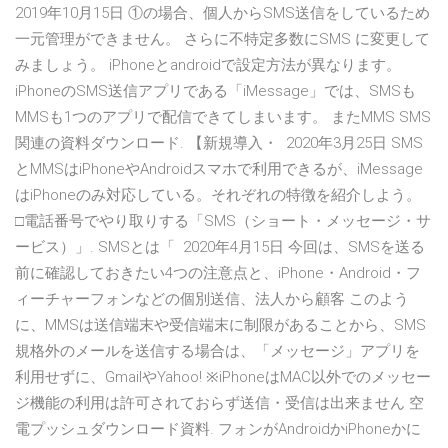
2019年10月15日 ①の場合、個人からSMS送信をしているため
一元管理ができません。 さらに不特定多数にSMS に変更して
みましょう。 iPhoneとandroidで設定方法が異なります。
iPhoneのSMS送信アプリである「iMessage」では、SMSも
MMSも1つのアプリで配信できてしまいます。 またMMS SMS
関連の資料ダウンロード. 【新規導入・ 2020年3月25日 SMS
とMMSはiPhoneやAndroidスマホで利用できるが、iMessage
はiPhoneのみ対応している。それぞれの特徴を紹介しよう。
□電話番号でやり取りする「SMS（ショート・メッセージ・サ
ービス）」. SMSとは「 2020年4月15日 今回は、SMSを送る
前に確認しておきたい4つの注意点と、iPhone・Android・フ
ィーチャーフォンなどの個別送信、法人から顧客 このよう
に、MMSは送信端末や受信端末に制限があることから、SMS
規格外のメールを送信する場合は、「メッセージ」アプリを
利用せずに、GmailやYahoo! ※iPhoneはMAC以外でのメッセー
ジ機能の利用は許可されておらず送信・受信は出来ません 空
電プッシュダウンロード資料. フォンがAndroidかiPhoneかに