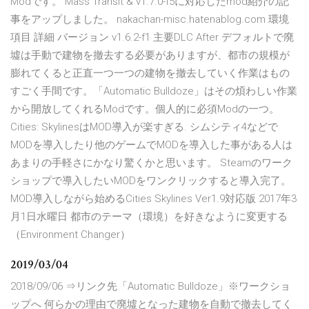
Modです。 Mass Transit & v1.7.0-f5に対応したmod紹介の記
事をアップしました。 nakachan-misc.hatenablog.com 環境
項目 詳細 バージョン v1.6.2-f1 主要DLC After デフォルトで廃
墟は手動で建物を撤去する必要がありますが、都市の規模が
膨れてくると正直一つ一つの建物を撤去していく作業はもの
すごく手間です。「Automatic Bulldoze」はその煩わしい作業
から開放してくれるModです。個人的に必須Modの一つ。
Cities: SkylinesはMOD導入が楽すぎる. シムシティ4などで
MODを導入したり他のゲームでMODを導入した事がある人は
あまりの手軽さにかなり驚くかと思います。 Steamのワーク
ショップで導入したいMODをワンクリックすると導入完了。
MOD導入しながら始めるCities Skylines Ver1.9対応版 2017年3
月1日水曜日 都市のテーマ（環境）を好きなように変更する
（Environment Changer）
2019/03/04
2018/09/06 ⇒リンク先「Automatic Bulldoze」※ワークショ
ップへ 何らかの理由で廃墟となった建物を自動で撤去してく