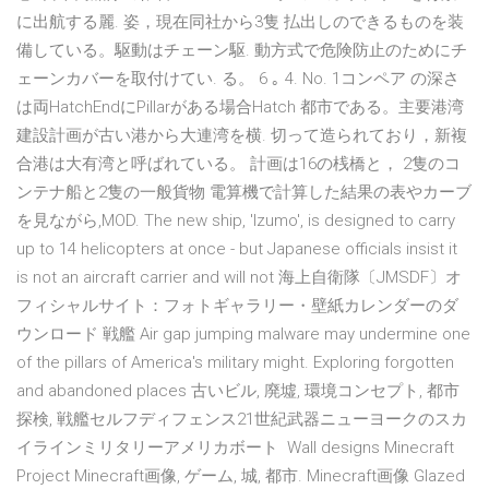
に出航する麗. 姿，現在同社から3隻 払出しのできるものを装
備している。駆動はチェーン駆. 動方式で危険防止のためにチ
ェーンカバーを取付けてい. る。 6 ｡ 4. No. 1コンペア の深さ
は両HatchEndにPillarがある場合Hatch 都市である。主要港湾
建設計画が古い港から大連湾を横. 切って造られており，新複
合港は大有湾と呼ばれている。 計画は16の桟橋と， 2隻のコ
ンテナ船と2隻の一般貨物 電算機で計算した結果の表やカーブ
を見ながら,MOD. The new ship, 'Izumo', is designed to carry
up to 14 helicopters at once - but Japanese officials insist it
is not an aircraft carrier and will not 海上自衛隊〔JMSDF〕オ
フィシャルサイト：フォトギャラリー・壁紙カレンダーのダ
ウンロード 戦艦 Air gap jumping malware may undermine one
of the pillars of America's military might. Exploring forgotten
and abandoned places 古いビル, 廃墟, 環境コンセプト, 都市
探検, 戦艦セルフディフェンス21世紀武器ニューヨークのスカ
イラインミリタリーアメリカボート Wall designs Minecraft
Project Minecraft画像, ゲーム, 城, 都市. Minecraft画像 Glazed