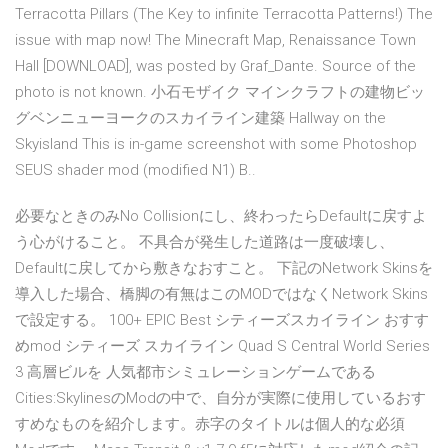
Terracotta Pillars (The Key to infinite Terracotta Patterns!) The
issue with map now! The Minecraft Map, Renaissance Town
Hall [DOWNLOAD], was posted by Graf_Dante. Source of the
photo is not known. 小石モザイク マインクラフトの建物ビッ
グベンニューヨークのスカイライン建築 Hallway on the
Skyisland This is in-game screenshot with some Photoshop
SEUS shader mod (modified N1) B..
必要なときのみNo Collisionにし、終わったらDefaultに戻すよ
う心がけること。 不具合が発生した道路は一度破壊し、
Defaultに戻してから敷きなおすこと。 下記のNetwork Skinsを
導入した場合、橋脚の有無はこのMODではなくNetwork Skins
で設定する。 100+ EPIC Best シティーズスカイライン おすす
めmod シティーズ スカイライン Quad S Central World Series
3 高層ビルを 人気都市シミュレーションゲームである
Cities:SkylinesのModの中で、自分が実際に使用しているおす
すめなものを紹介します。赤字のタイトルは個人的な必須