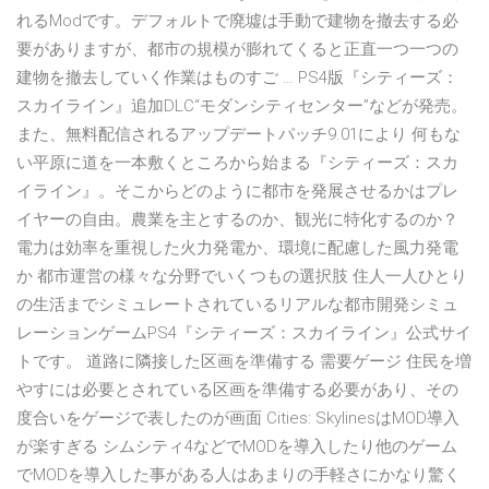
れるModです。デフォルトで廃墟は手動で建物を撤去する必
要がありますが、都市の規模が膨れてくると正直一つ一つの
建物を撤去していく作業はものすご … PS4版『シティーズ：
スカイライン』追加DLC“モダンシティセンター”などが発売。
また、無料配信されるアップデートパッチ9.01により 何もな
い平原に道を一本敷くところから始まる『シティーズ：スカ
イライン』。そこからどのように都市を発展させるかはプレ
イヤーの自由。農業を主とするのか、観光に特化するのか？
電力は効率を重視した火力発電か、環境に配慮した風力発電
か 都市運営の様々な分野でいくつもの選択肢 住人一人ひとり
の生活までシミュレートされているリアルな都市開発シミュ
レーションゲームPS4『シティーズ：スカイライン』公式サイ
トです。 道路に隣接した区画を準備する 需要ゲージ 住民を増
やすには必要とされている区画を準備する必要があり、その
度合いをゲージで表したのが画面 Cities: SkylinesはMOD導入
が楽すぎる シムシティ4などでMODを導入したり他のゲーム
でMODを導入した事がある人はあまりの手軽さにかなり驚く