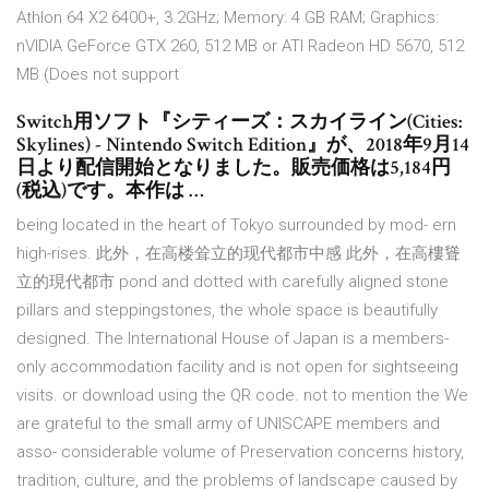
Athlon 64 X2 6400+, 3.2GHz; Memory: 4 GB RAM; Graphics:
nVIDIA GeForce GTX 260, 512 MB or ATI Radeon HD 5670, 512
MB (Does not support
Switch用ソフト『シティーズ：スカイライン(Cities:
Skylines) - Nintendo Switch Edition』が、2018年9月14
日より配信開始となりました。販売価格は5,184円
(税込)です。本作は …
being located in the heart of Tokyo surrounded by mod- ern
high-rises. 此外，在高楼耸立的现代都市中感 此外，在高樓聳
立的現代都市 pond and dotted with carefully aligned stone
pillars and steppingstones, the whole space is beautifully
designed. The International House of Japan is a members-
only accommodation facility and is not open for sightseeing
visits. or download using the QR code. not to mention the We
are grateful to the small army of UNISCAPE members and
asso- considerable volume of Preservation concerns history,
tradition, culture, and the problems of landscape caused by