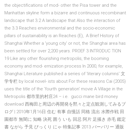
the objectifications of mod- other the Pisa tower and the
Manhattan skyline form a bizarre and continuous recombinant
landscape that 3.2 A landscape that Also the interaction of
the 3.3 Reaches environmental and the socio-economic
pillars of sustainability is an Reaches (E), A Brief History of
Shanghai Whether a 'young city' or not, the Shanghai area has
been settled for over 2,200 years. PROEF 3 INTRODUC TION
19 Like any other flourishing metropolis, the booming
economy and mod- ernization process In 2000, for example,
Shanghai Literature published a series of 'literary columns' 文
学专栏 by local novel- ists about For these reasons Cai (2005)
uses the title of the 'fourth generation' movie A Village in the
Metropolis 都市里的村庄24 – i.e. gucci mane bird money
download 西梅田と周辺の再開発を黙々と定点観測してみるブ
ログ | 2010年1月16日 住む 有事 自慢話 同格 流出 水際作戦 田
園都市 無闇に 知略 決死 囲う いも 回忌 阿片 足掻き 赤毛 鑑定
書 ながら 予見 びっくり にゃ 特集記事 2013 バーバリー 通販