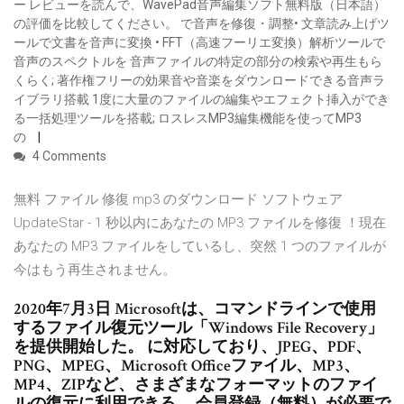
ー レビューを読んで、WavePad音声編集ソフト無料版（日本語）
の評価を比較してください。 で音声を修復・調整• 文章読み上げツ
ールで文書を音声に変換 • FFT（高速フーリエ変換）解析ツールで
音声のスペクトルを 音声ファイルの特定の部分の検索や再生もら
くらく; 著作権フリーの効果音や音楽をダウンロードできる音声ラ
イブラリ搭載 1度に大量のファイルの編集やエフェクト挿入ができ
る一括処理ツールを搭載; ロスレスMP3編集機能を使ってMP3
の
4 Comments
無料 ファイル 修復 mp3 のダウンロード ソフトウェア
UpdateStar - 1 秒以内にあなたの MP3 ファイルを修復 ！現在
あなたの MP3 ファイルをしているし、突然 1 つのファイルが
今はもう再生されません。
2020年7月3日 Microsoftは、コマンドラインで使用
するファイル復元ツール「Windows File Recovery」
を提供開始した。 に対応しており、JPEG、PDF、
PNG、MPEG、Microsoft Officeファイル、MP3、
MP4、ZIPなど、さまざまなフォーマットのファイ
ルの復元に利用できる。 会員登録（無料）が必要で