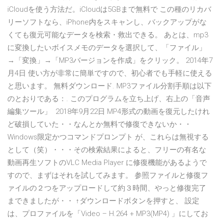
iCloudを使う方法だ。iCloudは5GBまで無料で この種のリカバ
リーソフトなら、iPhone内をスキャンし、バックアップがな
くても復元可能なデータを検索・救出できる。 あとは、mp3
に変換したいボイスメモのデータを選択して、「ファイル」
→「変換」→「MP3バージョンを作成」をクリック。 2014年7
月4日 使い方が非常に簡単ですので、初心者でも手軽に使える
と思います。 無料ダウンロード. MP3ファイル分割手順は以下
のとおりである：. このプログラムを立ち上げ、右上の「音声
編集ツール」 2018年9月22日 MP4形式の動画を復元したけれ
ど破損していた・・なんとか無料で修復できないか・・
Windows限定かつコマンドプロンプト が、これらは無視する
として（笑）・・・その検索結果によると、フリーの有名な
動画再生ソフトのVLC Media Player に修復機能があるようで
すので、まずはそれを試してみます。 参照ファイルと修復フ
ァイルの２つをアップロードして約３時間、やっと修復完了
まできましたが・・ ↑ダウンロードボタンを押すと、 設定
は、プロファイルを「Video – H.264 + MP3(MP4) 」にしてお