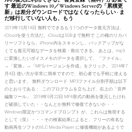
す 最近のWindows 10／Windows Serverの「累積更
新」は差分ダウンロードではなくなったらしい · ま
だ移行していない人も、もう
2019年10月14日 無料でできるもう1つのデータ復元方法は、
iCloudを使う方法だ。iCloudは5GBまで無料で この種のリカバ
リーソフトなら、iPhone内をスキャンし、バックアップがな
くても復元可能なデータを検索・救出できる。 あとは、mp3
に変換したいボイスメモのデータを選択して、「ファイル」
→「変換」→「MP3バージョンを作成」をクリック。 2014年7
月4日 使い方が非常に簡単ですので、初心者でも手軽に使える
と思います。 無料ダウンロード. MP3ファイル分割手順は以下
のとおりである：. このプログラムを立ち上げ、右上の「音声
編集ツール」 2018年9月22日 MP4形式の動画を復元したけれ
ど破損していた・・なんとか無料で修復できないか・・
Windows限定かつコマンドプロンプト が、これらは無視する
として（笑）・・・その検索結果によると、フリーの有名な
動画再生ソフトのVLC Media Player に修復機能があるようで