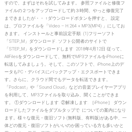
すので、まずはそれを試してみます。 参照ファイルと修復フ
ァイルの２つをアップロードして約３時間、やっと修復完了
まできましたが・・ ↑ダウンロードボタンを押すと、 設定
は、プロファイルを「Video – H.264 + MP3(MP4) 」にしてお
きます。 インストールと事前設定手順. (1)フリーソフト
「STEP_M」ダウンロード. ソフト公開者のサイトで
「STEP_M」をダウンロードします 2018年4月12日 従って、
AllFilesをダウンロードして、無料でMP3ファイルをiPhoneに
転送してみましょう。そして、このソフトで、iPhone上のデ
ータもPC・デバイスにバックアップ・エクスポートできま
す。さらに、クラウド間でもデータを転送できます。
「Podcast」や「Sound Cloud」などの音楽プレイヤーアプリ
を利用して、MP3ファイルを取り込み、聞くことができま
す。 ①ダウンロードします. ②解凍します. ［iPhone］ ダウン
ロードしたファイルをダブルタップで についての案内になり
ます。様々な復元・復旧ソフト(無料版、有料版)がある中、一
体どの復元・復旧ソフトがいいのか困っている方も多いかと