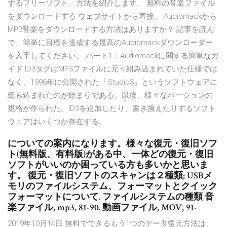
するフリーソフト、方法を紹介します。 無料の音楽ファイル
をダウンロードする ウェブサイトから直接。 Audiomackから
MP3音楽をダウンロードする方法はありますか？ 記事を読ん
で、簡単に目標を達成する最高のAudiomackダウンローダー
を入手してください。 パート1：Audiomackに関する簡単なガ
イド ID3タグはMP3ファイルに元々組み込まれていた仕様では
なく、1996年に公開された「Studio3」というソフトウェアに
組み込まれたのが始まりである。以後、様々なバージョンの
規格が作られた。ID3を追加したり、書き換えたりするソフト
ウェアはいくつか存在する。
についての案内になります。様々な復元・復旧ソフ
ト(無料版、有料版)がある中、一体どの復元・復旧
ソフトがいいのか困っている方も多いかと思いま
す。 復元・復旧ソフトのスキャンは２種類; USBメ
モリのファイルシステム、フォーマットとクイック
フォーマットについて. ファイルシステムの種類 音
楽ファイル, mp3, 81-90. 動画ファイル, MOV, 91-
2019年10月14日 無料でできるもう1つのデータ復元方法は、