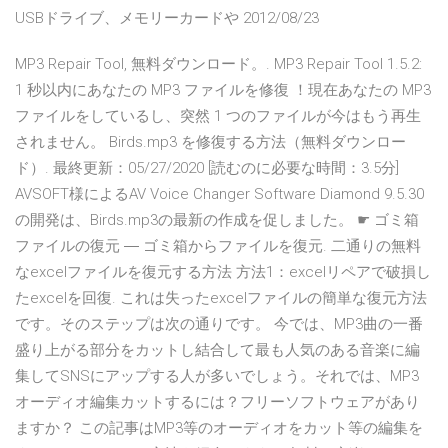
USBドライブ、メモリーカードや 2012/08/23
MP3 Repair Tool, 無料ダウンロード。. MP3 Repair Tool 1.5.2:
1 秒以内にあなたの MP3 ファイルを修復 ！現在あなたの MP3
ファイルをしているし、突然 1 つのファイルが今はもう再生
されません。 Birds.mp3 を修復する方法（無料ダウンロー
ド）. 最終更新：05/27/2020 [読むのに必要な時間：3.5分]
AVSOFT様によるAV Voice Changer Software Diamond 9.5.30
の開発は、Birds.mp3の最新の作成を促しました。 ☛ ゴミ箱
ファイルの復元 ― ゴミ箱からファイルを復元. 二通りの無料
なexcelファイルを復元する方法 方法1：excelリペアで破損し
たexcelを回復. これは失ったexcelファイルの簡単な復元方法
です。そのステップは次の通りです。 今では、MP3曲の一番
盛り上がる部分をカットし結合して最も人気のある音楽に編
集してSNSにアップする人が多いでしょう。それでは、MP3
オーディオ編集カットするには？フリーソフトウェアがあり
ますか？ この記事はMP3等のオーディオをカット等の編集を