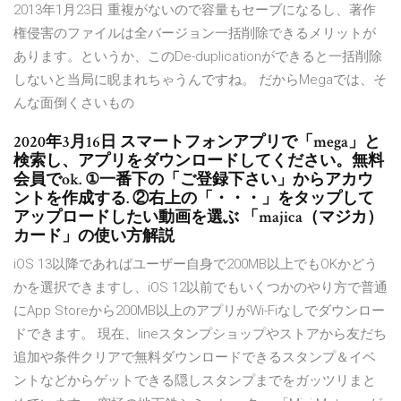
2013年1月23日 重複がないので容量もセーブになるし、著作
権侵害のファイルは全バージョン一括削除できるメリットが
あります。というか、このDe-duplicationができると一括削除
しないと当局に睨まれちゃうんですね。 だからMegaでは、そ
んな面倒くさいもの
2020年3月16日 スマートフォンアプリで「mega」と
検索し、アプリをダウンロードしてください。無料
会員でok. ①一番下の「ご登録下さい」からアカウ
ントを作成する. ②右上の「・・・」をタップして
アップロードしたい動画を選ぶ 「majica（マジカ）
カード」の使い方解説
iOS 13以降であればユーザー自身で200MB以上でもOKかどう
かを選択できますし、iOS 12以前でもいくつかのやり方で普通
にApp Storeから200MB以上のアプリがWi-Fiなしでダウンロー
ドできます。 現在、lineスタンプショップやストアから友だち
追加や条件クリアで無料ダウンロードできるスタンプ＆イベ
ントなどからゲットできる隠しスタンプまでをガッツリまと