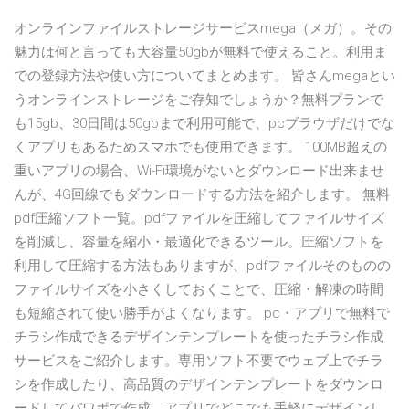
オンラインファイルストレージサービスmega（メガ）。その
魅力は何と言っても大容量50gbが無料で使えること。利用ま
での登録方法や使い方についてまとめます。 皆さんmegaとい
うオンラインストレージをご存知でしょうか？無料プランで
も15gb、30日間は50gbまで利用可能で、pcブラウザだけでな
くアプリもあるためスマホでも使用できます。 100MB超えの
重いアプリの場合、Wi-Fi環境がないとダウンロード出来ませ
んが、4G回線でもダウンロードする方法を紹介します。 無料
pdf圧縮ソフト一覧。pdfファイルを圧縮してファイルサイズ
を削減し、容量を縮小・最適化できるツール。圧縮ソフトを
利用して圧縮する方法もありますが、pdfファイルそのものの
ファイルサイズを小さくしておくことで、圧縮・解凍の時間
も短縮されて使い勝手がよくなります。 pc・アプリで無料で
チラシ作成できるデザインテンプレートを使ったチラシ作成
サービスをご紹介します。専用ソフト不要でウェブ上でチラ
シを作成したり、高品質のデザインテンプレートをダウンロ
ードしてパワポで作成、アプリでどこでも手軽にデザインし