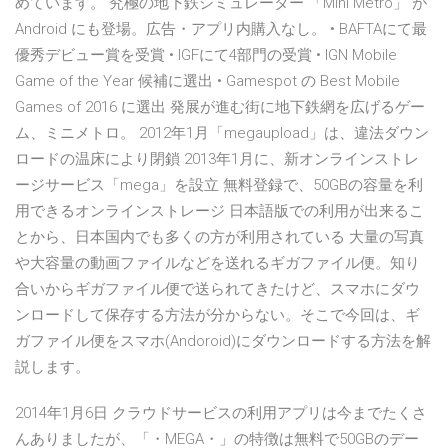
めています。 究極の地下鉄シミュレーター 「Mini Metro」 が
Android にも登場。広告・アプリ内購入なし。 • BAFTAにて最
優秀デビュー賞を受賞 • IGFにて4部門の受賞 • IGN Mobile
Game of the Year 候補に選出 • Gamespot の Best Mobile
Games of 2016 に選出 発展が進む街に地下鉄網を広げるゲー
ム、ミニメトロ。 2012年1月「megaupload」は、違法ダウン
ロードの温床により閉鎖 2013年1月に、新オンラインストレ
ージサービス「mega」を設立 無料登録で、50GBの容量を利
用できるオンラインストレージ 日本語版での利用が出来るこ
とから、日本国内でも多くの方が利用されている 大量の写真
や大容量の動画ファイルなどを送れるギガファイル便。知り
合いからギガファイル便で送られてきたけど、スマホにダウ
ンロードして保存する方法が分からない。そこで今回は、ギ
ガファイル便をスマホ(Andoroid)にダウンロードする方法を解
説します。
2014年1月6日 クラウドサービスの利用アプリは今までたくさ
んありましたが、「・MEGA・」の特徴は無料で50GBのデー