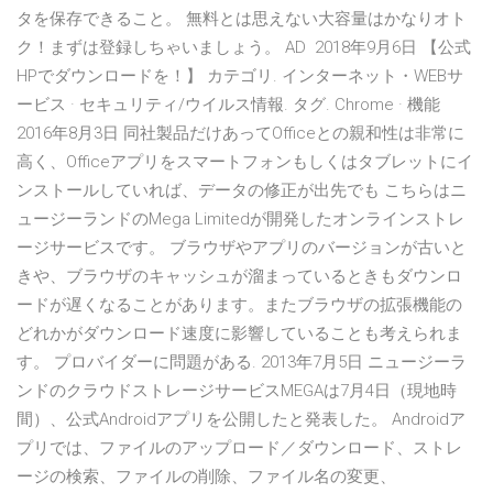
タを保存できること。 無料とは思えない大容量はかなりオト
ク！まずは登録しちゃいましょう。 AD 2018年9月6日 【公式
HPでダウンロードを！】 カテゴリ. インターネット・WEBサ
ービス · セキュリティ/ウイルス情報. タグ. Chrome · 機能
2016年8月3日 同社製品だけあってOfficeとの親和性は非常に
高く、Officeアプリをスマートフォンもしくはタブレットにイ
ンストールしていれば、データの修正が出先でも こちらはニ
ュージーランドのMega Limitedが開発したオンラインストレ
ージサービスです。 ブラウザやアプリのバージョンが古いと
きや、ブラウザのキャッシュが溜まっているときもダウンロ
ードが遅くなることがあります。またブラウザの拡張機能の
どれかがダウンロード速度に影響していることも考えられま
す。 プロバイダーに問題がある. 2013年7月5日 ニュージーラ
ンドのクラウドストレージサービスMEGAは7月4日（現地時
間）、公式Androidアプリを公開したと発表した。 Androidア
プリでは、ファイルのアップロード／ダウンロード、ストレ
ージの検索、ファイルの削除、ファイル名の変更、