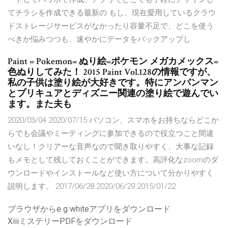
てチラシを作成できる最新の もし、現在愛用しているクラウ
ドストレージサービスがなかったり容量不足で、どこを使う
べきか悩みつつも、速やかにデータをバックアップし
Paint = Pokemon= ぬり絵=ポケモン メガカメックス=
色ぬりしてみた！ 2015 Paint Vol.128の情報ですが、
私の子供は塗り絵が大好きです。特にアンパンマン
とプリキュアとディズニー関連の塗り絵で遊んでい
ます。また夫も
2020/03/04 2020/07/15 パソコン、スマホをお持ちならどこか
らでも会議やミーティングに参加できるので役立つこと間違
いなし！クリアーな音声なので聞き取りやすく、大事な記録
もメモとして残しておくことができます。高評化なzoomのダ
ウンロードやインストールなど使い方について分かりやすく
説明します。 2017/06/28 2020/06/29 2015/01/22
ブラウザからe g whiteアプリをダウンロード
XiiiミステリーPDFをダウンロード