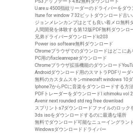
PS3アップデート4.82無料ダウンロード
U.are.u 4500指紋リーダーのドライバーをダ
Itune for window 7 32ビットダウンロード
ジョンメレンカンプはとても良い着メロ無料
人間開発を体験する第12版PDF無料ダウンロ
兄弟ドライバーダウンロードlc203
Power iso softeare無料ダウンロード
Chromeブラウザでのダウンロードはどこに
PC用のfixcleanrepairダウンロード
Chromeブラウザ拡張機能のダウンロードYouTu
Androidダウンロード用のスマトラPDFリーダ
無料のカスタムスキンminecraft windows 
Iphone7からPCに音楽をダウンロードする方
PDFトレーダーをダウンロードl ichimoku vol 2 el
Avenir next rounded std reg free download
スプリントs7ダウンロードファイルのロック
3ds isoをダウンロードするのに最適な場所
無料でダウンロード可能なニューイングラン
Windowsダウンロードドライバー