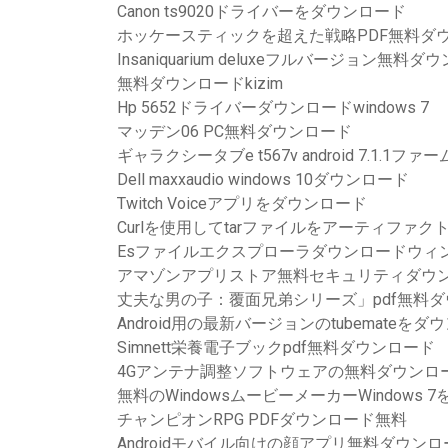
Canon ts9020ドライバーをダウンロード
ホッケースティックを超えた戦略PDF無料ダ
Insaniquarium deluxeフルバージョン無料
無料ダウンロードkizim
Hp 5652ドライバーダウンロードwindows 7
マッデン06 PC無料ダウンロード
ギャラクシータブe t567v android 7.1.
Dell maxxaudio windows 10ダウンロード
Twitch Voiceアプリをダウンロード
Curlを使用してtarファイルをアーティファク
Esファイルエクスプローラダウンロードウィ
アマゾンアプリストア無料セキュリティダウ
丈夫な男の子：覆面兄弟シリーズ」pdf無料
Android用の最新バージョンのtubemateをダ
Simnett栄養電子ブックpdf無料ダウンロード
4Gアンテナ調整ソフトウェアの無料ダウンロ
無料のWindowsムービーメーカーWindows 
チャンピオンRPG PDFダウンロード無料
Androidモバイル向けの顔アプリ無料ダウンロ