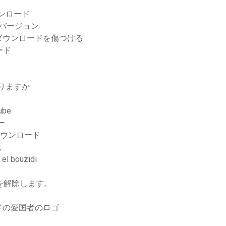
ウンロード
古いバージョン
ダウンロードを傷つける
ード
ありますか
be
ー
10ダウンロード
法
 bouzidi
を解除します。
ドの愛国者のロゴ