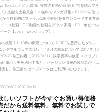
10(32bit・64bit)対応! 複数の動画や音楽(音声)を結合でき
プチ技能向上委員会？ > 無料でマンガ収集 > RapGetを使っ
oad等)から自動的にファイル(ZIP,RAR等)をダウンロードする方法
Tube、ニコニコ動画、FC2動画の動画をダウン 家電・PC・ホビーの
ージ【Joshin webショップ】。
ルウェア検出状況 1 1. 10月の概況について 2. DDEを悪用したダウン
ングマルウェアの流行 1. 10 月の概況について 2017 年 10
7/03/23 修正内容（2017/3/31） 誤字脱字の修正 スクリプト
修正 ※パッチを適用すると、バージョン情報の製品名が「は
※適用後も、修正前のセーブデータはご利用いただけます。
000/06/02 2020/06/19
ら欲しいソフトが今すぐお買い得価格
売だから送料無料。無料でお試しで