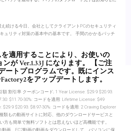
増え続ける今日、会社としてクライアントPCのセキュリティ
キュリティ対策の基本中の基本です。 手間のかかるパッチ
を
グラムを適用することにより、お使いの
ジョンが Ver.1.33J になります。 【ご注
プデートプログラムです。既にインス
yFactory2をアップデートします。
 クーポンコード; 1 Year License: $29.9 $20.93:
.30: $11.70-30%: コードを適用: Lifetime License: $49
 $29.9 $20.93: $8.97-30%: コードを適用: 2 Craving Explorer
erは140種類もの動画サイトに対応、他のダウンロードサービスと
い方も簡単で無料ソフトとは思えないほど高機能です。
ニコ動画、FC2動画の動画をダウンロードして、パソコンに保