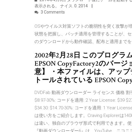
表示される。 ナイス. 0. 2014
3 Comments
OSやウイルス対策ソフトの脆弱性を突く攻撃が
状態を把握し、パッチ適用を管理することが、セ
のダウンロードから動作確認、配布と適用まで
2002年2月28日 このプロ
EPSON CopyFactory2のバー
意】 ・本ファイルは、アッ
トールされている EPSON Cop
DVDFab 動画ダウンローダー ライセンス 価格 割引額 割引率
$8.97-30%: コードを適用: 2 Year License: $39 $27
$34.30: $14.70-30%: コードを適用: 1 Year License:
は使い方をご紹介します。Craving Explor
は違い、独自のブラウザ形式で利用できます。使
『動画ダウンローダー6』は、YouTube、ニコ