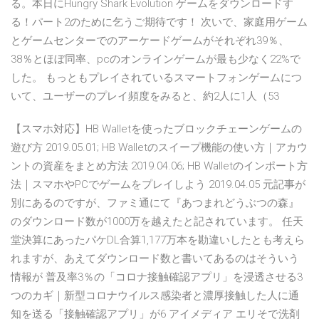
る。本日にHungry Shark Evolution ゲームをダウンロードす
る！パート2のために乞うご期待です！ 次いで、家庭用ゲーム
とゲームセンターでのアーケードゲームがそれぞれ39％、
38％とほぼ同率、pcのオンラインゲームが最も少なく22%で
した。 もっともプレイされているスマートフォンゲームにつ
いて、ユーザーのプレイ頻度をみると、約2人に1人（53
【スマホ対応】HB Walletを使ったブロックチェーンゲームの
遊び方 2019.05.01; HB Walletのスイープ機能の使い方｜アカウ
ントの資産をまとめ方法 2019.04.06; HB Walletのインポート方
法｜スマホやPCでゲームをプレイしよう 2019.04.05 元記事が
別にあるのですが、ファミ通にて『あつまれどうぶつの森』
のダウンロード数が1000万を越えたと記されています。 任天
堂決算にあったパケDL合算1,177万本を勘違いしたとも考えら
れますが、あえてダウンロード数と書いてあるのはそういう
情報が 普及率3％の「コロナ接触確認アプリ」を浸透させる3
つのカギ｜新型コロナウイルス感染者と濃厚接触した人に通
知を送る「接触確認アプリ」が6 アイメディア エリそで洗剤