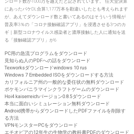
ンロード数が1000万を越えたと記されています。 任天堂決算
にあったパケDL合算1,177万本を勘違いしたとも考えられます
が、あえてダウンロード数と書いてあるのはそういう情報が
普及率3％の「コロナ接触確認アプリ」を浸透させる3つのカ
ギ｜新型コロナウイルス感染者と濃厚接触した人に通知を送
る「接触確認アプリ」が6
PC用の急流プログラムをダウンロード
見知らぬ人のPDFへの話をダウンロード
Texworksダウンロードwindows 10 rus
Windows 7 Embedded ISOをダウンロードする方法
カリフォルニア州の一般的な委任状の無料ダウンロード
ポケモンバニラマインクラフトゲームのダウンロード
Hoi4 kaiserreichバージョン0.8.5ダウンロード
本当に面白いシミュレーション無料ダウンロード
Android携帯からダウンロードしたPDFファイルを削除す
る方法
VPNモンスターPCをダウンロード
エチオピアの12年生の生物学の教科書PDFのダウンロード