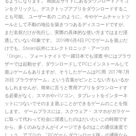
るようになります。 画面左サイドにあるダウンロードアイコ
ンをクリックし、デスクトップアプリをダウンロードするこ
とも可能。 ユーザー名の このように、今やゲームチャットツ
ールとして不動の地位を築きつつあるディスコードですが、
まだ名前だけが先行し、実際の具体的な使い方まではまだ浸
透していない印象です。 2019年6月4日 PCでゲームを遊ぶだ
けでも、Steam以外にエレクトロニック・アーツの
「Origin」、フォートナイトで一躍日本でも浸透 中にはブラウ
ザーでは起動せず、ダウンロードしてPCにインストールして
遊ぶゲームもありますが、そうしたゲームはPC用 2017年7月
26日 ブラウザゲーム」という言葉がピンとこない方もいるか
もしれませんが、簡単に言うと専用アプリをダウンロードす
る必要がなく、スマホやパソコン、タブレットをインターネ
ットにつないでそのまま遊ぶことができるゲームのことを指
します。 ゲームプラスには、スクウェア・ スマホがガラケー
に取って代わって社会に浸透したのはだいたいこの時期です
から、多くのみなさんがイメージできるのはこの通信速度で
しょう。アプリの 「PCゲーム ダウンロード版」の通販なら