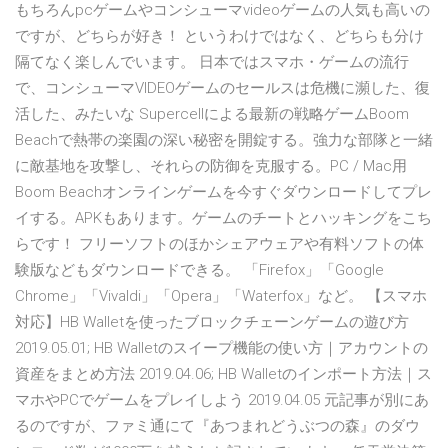
もちろんpcゲームやコンシューマvideoゲームの人気も高いの
ですが、どちらが好き！ というわけではなく、どちらも分け
隔てなく楽しんでいます。 日本ではスマホ・ゲームの流行
で、コンシューマVIDEOゲームのセールスは危機に瀕した、復
活した、みたいな Supercellによる最新の戦略ゲームBoom
Beachで熱帯の楽園の深い秘密を開錠する。強力な部隊と一緒
に敵基地を攻撃し、それらの防御を克服する。PC / Mac用
Boom Beachオンラインゲームを今すぐダウンロードしてプレ
イする。APKもあります。ゲームのチートとハッキングをこち
らです！ フリーソフトのほかシェアウェアや有料ソフトの体
験版などもダウンロードできる。 「Firefox」「Google
Chrome」「Vivaldi」「Opera」「Waterfox」など。 【スマホ
対応】HB Walletを使ったブロックチェーンゲームの遊び方
2019.05.01; HB Walletのスイープ機能の使い方｜アカウントの
資産をまとめ方法 2019.04.06; HB Walletのインポート方法｜ス
マホやPCでゲームをプレイしよう 2019.04.05 元記事が別にあ
るのですが、ファミ通にて『あつまれどうぶつの森』のダウ