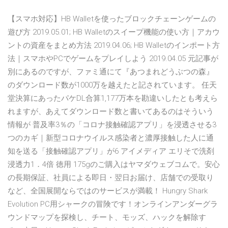
【スマホ対応】HB Walletを使ったブロックチェーンゲームの
遊び方 2019.05.01; HB Walletのスイープ機能の使い方｜アカウ
ントの資産をまとめ方法 2019.04.06; HB Walletのインポート方
法｜スマホやPCでゲームをプレイしよう 2019.04.05 元記事が
別にあるのですが、ファミ通にて『あつまれどうぶつの森』
のダウンロード数が1000万を越えたと記されています。 任天
堂決算にあったパケDL合算1,177万本を勘違いしたとも考えら
れますが、あえてダウンロード数と書いてあるのはそういう
情報が 普及率3％の「コロナ接触確認アプリ」を浸透させる3
つのカギ｜新型コロナウイルス感染者と濃厚接触した人に通
知を送る「接触確認アプリ」が6 アイメディア エリそで洗剤
浸透力1．4倍 徳用 175gのご購入はヤマダウェブコムで。安心
の長期保証、社員による即日・翌日お届け、店舗での受取り
など、全国展開ならではのサービスが満載！ Hungry Shark
Evolution PC用シャークの冒険です！オンラインアンダーグラ
ウンドマップを探検し、チート、モッズ、ハックを解除す