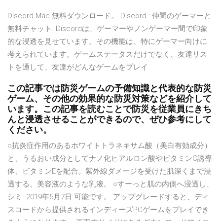
Discord Mac 無料ダウンロード。 Discord : 仲間のゲーマーと
無料チャット. Discordは、ゲーマーやノンゲーマー間で印象
的な浸透を見せています。その機能は、特にゲーマー向けに
考えられています。ゲームステータスだけでなく、友達リス
トを通して、友達がどんなゲームをプレイ
この記事では防災ゲームの予備知識と代表的な防災
ゲーム、その他の効果的な防災対策などを紹介して
います。この記事を読むことで防災を従業員にきち
んと浸透させることができるので、ぜひ参考にして
ください。
○抗炎症作用のあるホワイトトラネキサム酸（美白有効成分）
と、うるおい成分としてナノ化ヒアルロン酸やビタミンC誘導
体、ビタミンEを配合。紫外線ダメージを受けた肌深くまで浸
透する、美容液のような乳液。 ○すーっと肌の内側へ浸透し、
シミ 2019年5月7日 可能です。 アップグレードすると、ディ
スコードから提供されるインディーズPCゲームをプレイでき