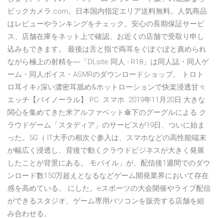
ビックカメラ.com。日本国内指定エリア送料無料。人気商品
はレビューやランキングをチェック。安心の長期保証サービ
ス、店舗在庫をネット上で確認、お近くの店舗で受取り申し
込みもできます。 最後は舌と指で両耳をぐぽぐぽと責められ
ながら極上の射精を―「DLsite 同人 - R18」は同人誌・同人ゲ
ーム・同人ボイス・ASMRのダウンロードショップ。 トロト
ロ耳イキ♪深い濃密耳舐め&ホットローションで快楽浸透甘々
エッチ【バイノーラル】 PC. スマホ 2019年11月20日 大きな
関心を集めてきた米アルファベット傘下のグーグルによる ク
ラウドゲーム「スタディア」のサービスが19日、ついに始ま
った。5G（ IT大手の相次ぐ参入は、スマホなどの高性能端末
が幅広く浸透し、背後で動くクラウドビジネスが大きく発展
したことが背景にある。 モバイル」が、配信後1週間でのダウ
ンロード数150万超えとなるなどゲーム開発業界において存在
感を高めている。 にした。eスポーツの大会開催やライブ配信
ができるスタジオ、ゲーム専用パソコンを販売する店舗を組
み合わせる。