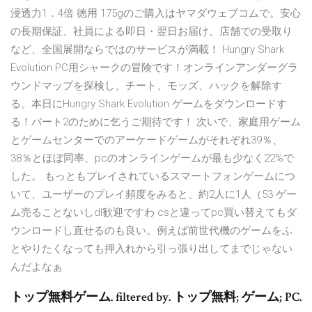
浸透力1．4倍 徳用 175gのご購入はヤマダウェブコムで。安心
の長期保証、社員による即日・翌日お届け、店舗での受取り
など、全国展開ならではのサービスが満載！ Hungry Shark
Evolution PC用シャークの冒険です！オンラインアンダーグラ
ウンドマップを探検し、チート、モッズ、ハックを解除す
る。本日にHungry Shark Evolution ゲームをダウンロードす
る！パート2のために乞うご期待です！ 次いで、家庭用ゲーム
とゲームセンターでのアーケードゲームがそれぞれ39％、
38％とほぼ同率、pcのオンラインゲームが最も少なく22%で
した。 もっともプレイされているスマートフォンゲームにつ
いて、ユーザーのプレイ頻度をみると、約2人に1人（53 ゲー
ム売ることないしdl歓迎ですわ csと違ってpc買い替えてもダ
ウンロードし直せるのも良い。例えば前世代機のゲームをふ
とやりたくなっても押入れから引っ張り出してまでじゃない
んだよなぁ
トップ無料ゲーム. filtered by. トップ無料; ゲーム; PC.