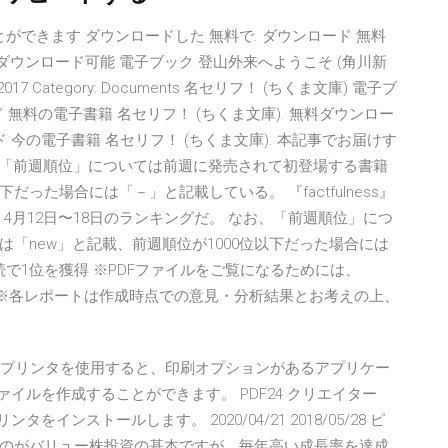
とができます ダウンロードした 無料で. ダウンロード 無料
料ダウンロード可能 電子ブック 登山外来へようこそ (角川新
а 2017 Category: Documents 名セリフ！ (ちくま文庫) 電子ブ
 無料の電子書籍 名セリフ！ (ちくま文庫). 無料ダウンロー
ード 今の電子書籍 名セリフ！ (ちくま文庫). 本記事でお届けす
お、「前週順位」については前週に発売されて初登場する書籍
だった場合には「－」と記載している。 『factfulness』
4月12日〜18日のランキングだ。 なお、「前週順位」につ
「new」と記載、前週順位が1000位以下だった場合には
3週連続で1位を獲得 ※PDFファイルをご覧になるためには、
ンロード ※各レポートは作成時点での意見・分析結果とお考えの上、
4 PDFプリンタを使用すると、印刷オプションがあるアプリケー
イルを作成することができます。 PDF24 クリエイター
ンストールします。 2020/04/21 2018/05/28 ピ
するのがバリュー株投資の基本ですが、毎年高い成長率を達成