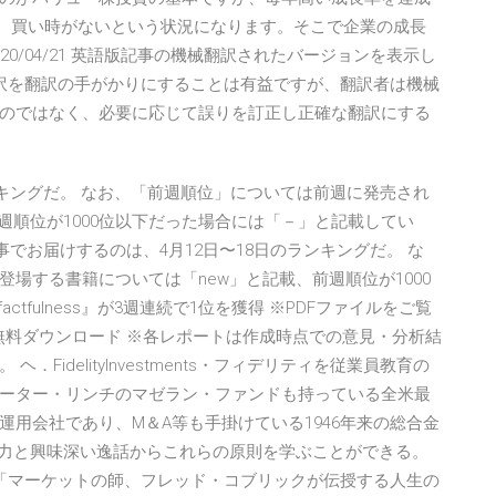
し、買い時がないという状況になります。そこで企業の成長
20/04/21 英語版記事の機械翻訳されたバージョンを表示し
械翻訳を翻訳の手がかりにすることは有益ですが、翻訳者は機械
のではなく、必要に応じて誤りを訂正し正確な翻訳にする
ンキングだ。 なお、「前週順位」については前週に発売され
週順位が1000位以下だった場合には「－」と記載してい
 本記事でお届けするのは、4月12日〜18日のランキングだ。 な
場する書籍については「new」と記載、前週順位が1000
tfulness』が3週連続で1位を獲得 ※PDFファイルをご覧
です。 無料ダウンロード ※各レポートは作成時点での意見・分析結
idelityInvestments・フィデリティを従業員教育の
ーター・リンチのマゼラン・ファンドも持っている全米最
用会社であり、M＆A等も手掛けている1946年来の総合金
察力と興味深い逸話からこれらの原則を学ぶことができる。
 「マーケットの師、フレッド・コブリックが伝授する人生の