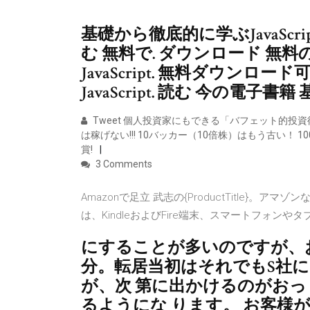
基礎から徹底的に学ぶJavaScr
む 無料で. ダウンロード 無
JavaScript. 無料ダウンロ
JavaScript. 読む 今の電子書籍
Tweet 個人投資家にもできる「バフェット的投
は稼げない!!! 10バッカー（10倍株）はもう古い！
賞!
3 Comments
Amazonで足立 武志の{ProductTitle}
は、KindleおよびFire端末、スマートフォ
にすることが多いのですが、
分。転居当初はそれでもS社
が、次 第に出かけるのがおっ
るようにな ります。 お客様