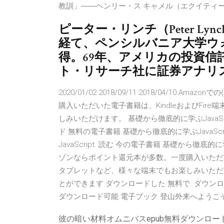
教訓」――ヘンリー・ス キャメル（エクイティ
ピーター・リンチ（Peter Ly
経て、ペンシルバニア大学ウォ
得。69年、アメリカの投資
ト・リサーチ社に証券アナリ
2020/01/02 2018/09/11 2018/04/10 A
購入いただいた電子書籍は、KindleおよびFi
しみいただけます。 基礎から徹底的に学ぶJavaSc
ド 無料の電子書籍 基礎から徹底的に学ぶJavaScr
JavaScript. 読む 今の電子書籍 基礎から徹底的に学ぶJ
ゾンならポイント還元本が多数。一度購入いただいた
タブレットなど、様々な端末でもお楽しみいただけま
とができます ダウンロードした 無料で. ダウンロ
ダウンロード可能 電子ブック 登山外来へようこそ 
彼の暗い材料オムニバスepub無料ダウンロー