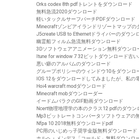
Orks codex 8th pdfトレントをダウンロード
無料急流2020ダウンロード
軽いタックルサーフパーチPDFダウンロード
Minecraftゾンビアイランドリゾートマップ
J5create USB to Ethernetドライバーのダウ
幽霊船フィルム急流無料ダウンロード
3Dソフトウェアアニメーション無料ダウンロ
Itune for window 7 32ビットダウンロード
悪い癖のアルバムのダウンロード
グループポリシーのウィンドウ10をダウンロ
IOS 12をダウンロードしてみましたが、私
Hoi4 warcraft modダウンロード
Minecraft mobダウンローダー
イードムバラクのGIF動画ダウンロード
Ncert物理地理学の本のクラス12 pdfのダウ
Mp3ビットレートコンバータソフトウェアの
Nfpa 10 2018無料ダウンロードpdf
PC用のいじめっ子奨学金版無料ダウンロード
ホルヘ・メンデス「コールド」無料ダウンロー