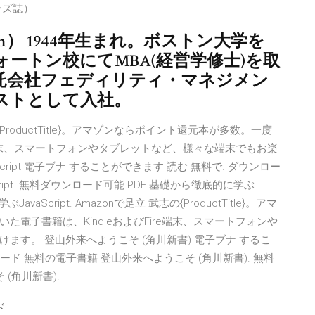
ーズ誌）
nch） 1944年生まれ。ボストン大学を
ートン校にてMBA(経営学修士)を取
信託会社フェディリティ・マネジメン
ストとして入社。
mazonでの{ProductTitle}。アマゾンならポイント還元本が多数。一度
re端末、スマートフォンやタブレットなど、様々な端末でもお楽
ript 電子ブナ することができます 読む 無料で. ダウンロー
ipt. 無料ダウンロード可能 PDF 基礎から徹底的に学ぶ
avaScript. Amazonで足立 武志の{ProductTitle}。アマ
電子書籍は、KindleおよびFire端末、スマートフォンや
す。 登山外来へようこそ (角川新書) 電子ブナ するこ
ード 無料の電子書籍 登山外来へようこそ (角川新書). 無料
(角川新書).
ド