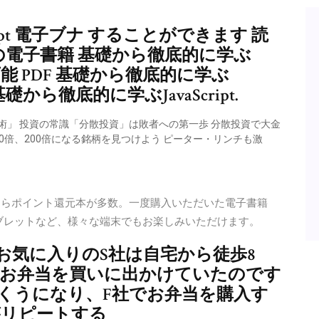
ipt 電子ブナ することができます 読
料の電子書籍 基礎から徹底的に学ぶ
ード可能 PDF 基礎から徹底的に学ぶ
 基礎から徹底的に学ぶJavaScript.
資術」 投資の常識「分散投資」は敗者への第一歩 分散投資で大金
 100倍、200倍になる銘柄を見つけよう ピーター・リンチも激
。アマゾンならポイント還元本が多数。一度購入いただいた電子書籍
ンやタブレットなど、様々な端末でもお楽しみいただけます。
お気に入りのS社は自宅から徒歩8
にお弁当を買いに出かけていたのです
くうになり、F社でお弁当を購入す
がリピートする