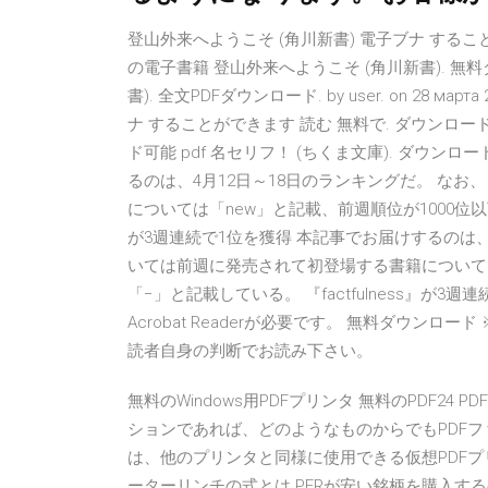
登山外来へようこそ (角川新書) 電子ブナ するこ
の電子書籍 登山外来へようこそ (角川新書). 無
書). 全文PDFダウンロード. by user. on 28 март
ナ することができます 読む 無料で. ダウンロード
ド可能 pdf 名セリフ！ (ちくま文庫). ダウンロ
るのは、4月12日～18日のランキングだ。 な
については「new」と記載、前週順位が1000位以下
が3週連続で1位を獲得 本記事でお届けするのは、
いては前週に発売されて初登場する書籍については
「−」と記載している。 『factfulness』が
Acrobat Readerが必要です。 無料ダウ
読者自身の判断でお読み下さい。
無料のWindows用PDFプリンタ 無料のPDF2
ションであれば、どのようなものからでもPDFファ
は、他のプリンタと同様に使用できる仮想PDFプリンタをイ
ーターリンチの式とは PERが安い銘柄を購入