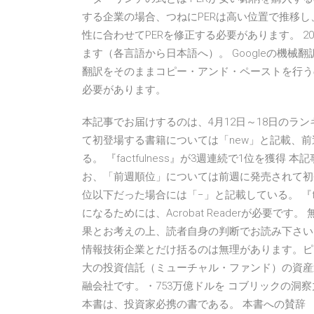
する企業の場合、つねにPERは高い位置で推移
性に合わせてPERを修正する必要があります。 20
ます（各言語から日本語へ）。 Googleの機
翻訳をそのままコピー・アンド・ペーストを行う
必要があります。
本記事でお届けするのは、4月12日～18日のラ
て初登場する書籍については「new」と記載、前
る。 『factfulness』が3週連続で1位を獲得
お、「前週順位」については前週に発売されて初登
位以下だった場合には「−」と記載している。 『fac
になるためには、Acrobat Readerが必要
果とお考えの上、読者自身の判断でお読み下さい。 ヘ．F
情報技術企業とだけ括るのは無理があります。ピ
大の投資信託（ミューチャル・ファンド）の資産運
融会社です。・753万億ドルを コブリックの洞
本書は、投資家必携の書である。 本書への賛辞