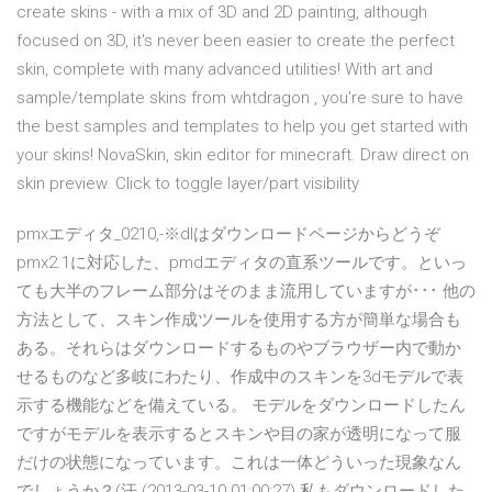
create skins - with a mix of 3D and 2D painting, although
focused on 3D, it's never been easier to create the perfect
skin, complete with many advanced utilities! With art and
sample/template skins from whtdragon , you're sure to have
the best samples and templates to help you get started with
your skins! NovaSkin, skin editor for minecraft. Draw direct on
skin preview. Click to toggle layer/part visibility
pmxエディタ_0210,-※dlはダウンロードページからどうぞ
pmx2.1に対応した、pmdエディタの直系ツールです。といっ
ても大半のフレーム部分はそのまま流用していますが･･･ 他の
方法として、スキン作成ツールを使用する方が簡単な場合も
ある。それらはダウンロードするものやブラウザー内で動か
せるものなど多岐にわたり、作成中のスキンを3dモデルで表
示する機能などを備えている。 モデルをダウンロードしたん
ですがモデルを表示するとスキンや目の家が透明になって服
だけの状態になっています。これは一体どういった現象なん
でしょうか？(汗 (2013-03-10 01:00:27) 私もダウンロードした