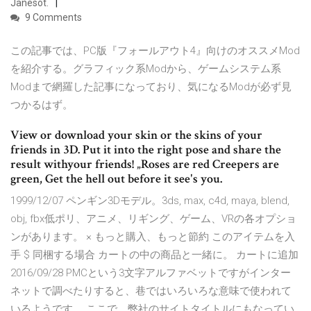
Janesot.
9 Comments
この記事では、PC版『フォールアウト4』向けのオススメMod
を紹介する。グラフィック系Modから、ゲームシステム系
Modまで網羅した記事になっており、気になるModが必ず見
つかるはず。
View or download your skin or the skins of your
friends in 3D. Put it into the right pose and share the
result withyour friends! „Roses are red Creepers are
green, Get the hell out before it see's you.
1999/12/07 ペンギン3Dモデル。3ds, max, c4d, maya, blend,
obj, fbx低ポリ、アニメ、リギング、ゲーム、VRの各オプショ
ンがあります。 × もっと購入、もっと節約 このアイテムを入
手 $ 同梱する場合 カートの中の商品と一緒に。 カートに追加
2016/09/28 PMCという3文字アルファベットですがインター
ネットで調べたりすると、巷ではいろいろな意味で使われて
いるようです。 ここで、弊社のサイトタイトルにもなってい