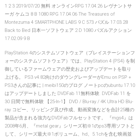
1 2 3 2019/07/20 無料 オンラインRPG 17.04.26 レヴナントサ
ーガ ケムコ 8 B 1080 RPG 17.04.06 The Treasures of
Montezuma 4 SMARTPHONE LABS 9 C 573 パズル 17.03.28
Back to Bed 日本一ソフトウェア 2 D 1080 パズルアクション
17.02.09 9 B
PlayStation 4のシステムソフトウェア（プレイステーションフ
ォーのシステムソフトウェア）では、PlayStation 4 (PS4) を制
御しているファームウェアの歴史およびアップデートを取り
上げる。 PS3 v4.82向けのダウングレーダーがEmu on PSP +
PS3さんの記事に | meibi150のブログ ノートpcのubuntu 17.10
はアップデートしました DVDFab 11無料体験. DVDFab 11 を
30 日間で無料体験 【25-In-1】 DVD / Blu-ray / 4K Ultra HD Blu-
ray コピー、リッピング及び作成、動画変換などを合計25種の
製品が含まれる強力なDVDFabフルセットです。 『mgs4』は
2008年6月、『metal gear』シリーズ初※1のps3専用ソフトと
して、シリーズ最大※1ボリューム、hd、5.1chを含む映画並