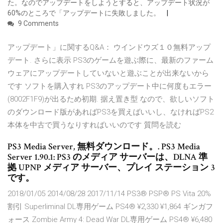
た。なのでアップデートをしようとすると、アップデート状況が
60%のところで「アップデートに失敗しました。
9 Comments
アップデート」に関するQ&A： ウインドウズ１０無料アップ
デート. さらに表示 PS3のゲームを遊ぶ際に、最新のファーム
ウェアにアップデートしていないと遊ぶことが出来ないから
です ソフトを購入すれ PS3のアップデート中に何度もエラー
(8002F1F9)が出るため初期. 据え置き型 なので、欲しいソフト
のダウンロード版があればPS3を買えばいいし、なければPS2
本体を中古で買うなりすればいいのです 質問を読む
PS3 Media Server, 無料ダウンロード。. PS3 Media
Server 1.90.1: PS3 のメディア サーバーは、DLNA 準
拠 UPNP メディア サーバー、プレイ ステーション 3
です。
2018/01/05 2014/08/28 2017/11/14 PS3® PSP® PS Vita 20%
割引 Superliminal DL専用ゲーム PS4® ¥2,330 ¥1,864 ギンガフ
ォース Zombie Army 4: Dead War DL専用ゲーム PS4® ¥6,480