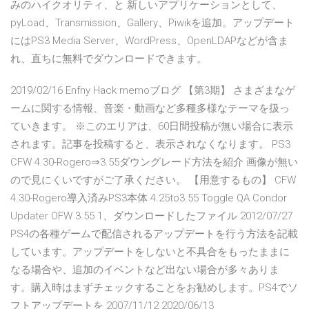
みのハイクオリティ、と 新しいアプリケーションとして、
pyLoad、Transmission、Gallery、Piwikを追加。アップデート
にはPS3 Media Server、WordPress、OpenLDAPなどが含ま
れ、直ちに無料でダウンロードできます。
2019/02/16 Enfny Hack memoブログ 【第3期】 さまざまなゲ
ームに関する情報、音楽・動画など多種多様なテーマを扱っ
ていきます。 ※このエリアは、60日間投稿が無い場合に表示
されます。記事を投稿すると、表示されなくなります。 PS3
CFW 4.30-Rogero⇒3.55ダウングレード方法を紹介 画像が無い
ので見にくいですがご了承ください。 【用意するもの】 CFW
4.30-Rogero導入済みPS3本体 4.25to3.55 Toggle QA Condor
Updater OFW 3.55 1、ダウンロードしたファイル 2012/07/27
PS4の各種ゲームで配信されるアップデートを行う方法を記載
しています。アップデートをしないと不具合をもったままに
なる場合や、追加のイベントなど出ない場合が多々ありま
す。購入時はまずチェックすることをお勧めします。PS4でソ
フトアップデートを 2007/11/12 2020/06/13