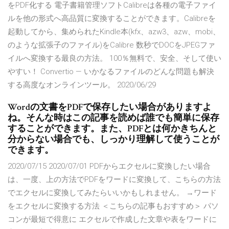
をPDF化する 電子書籍管理ソフトCalibreは各種の電子ファイ
ルを他の形式へ高品質に変換することができます。Calibreを
起動してから、集められたKindle本(kfx、azw3、azw、mobi、
のような拡張子のファイル)をCalibre 数秒でDOCをJPEGファ
イルへ変換する最良の方法。 100％無料で、安全、そして使い
やすい！ Convertio — いかなるファイルのどんな問題も解決
する高度なオンラインツール。 2020/06/29
Wordの文書をPDFで保存したい場合がありますよ
ね。そんな時はこの記事を読めば誰でも簡単に保存
することができます。また、PDFとは何かきちんと
分からない場合でも、しっかり理解して使うことが
できます。
2020/07/15 2020/07/01 PDFからエクセルに変換したい場合
は、一度、上の方法でPDFをワードに変換して、こちらの方法
でエクセルに変換してみたらいいかもしれません。 →ワード
をエクセルに変換する方法 ＜こちらの記事もおすすめ＞ パソ
コンが最短で得意に エクセルで作成した文章や表をワードに