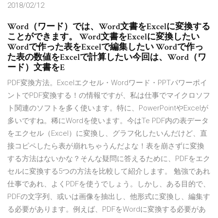
2018/02/12
Word（ワード）では、Word文書をExcelに変換する
ことができます。 Word文書をExcelに変換したい
Wordで作った表をExcelで編集したい Wordで作っ
た表の数値をExcelで計算したい今回は、Word（ワ
ード）文書をE
PDF変換方法。Excelエクセル・Wordワード・PPTパワーポイ
ントでPDF変換する！の情報ですが、私は仕事でマイクロソフ
ト関連のソフトを多く使います。特に、PowerPointやExcelが
多いですね。稀にWordを使います。今はTe PDF内の表データ
をエクセル（Excel）に変換し、グラフ化したいんだけど、直
接コピペしたら表が崩れちゃうんだよな！表を崩さずに変換
する方法はないかな？そんな疑問に答えるために、PDFをエク
セルに変換する5つの方法を比較して紹介します。 勉強であれ
仕事であれ、よくPDFを使うでしょう。しかし、ある目的で、
PDFの文字列、或いは画像を抽出し、他形式に変換し、編集す
る必要があります。例えば、PDFをWordに変換する必要があ