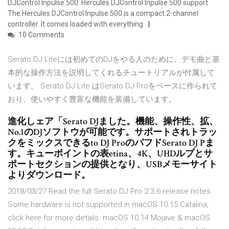
DJControl Inpulse 500. Hercules DJControl Inpulse 500 support
The Hercules DJControl Inpulse 500 is a compact 2-channel
controller. It comes loaded with everything
10 Comments
Serato DJ Liteには初めてのDJをやる人のために、デモ曲と基
本的な操作方法を説明してくれるチュートリアルが付属して
います。 Serato DJ Lite はSerato DJ Proをベースに作られて
おり、使いやすく豊富な機能を装備しています。
進化しェア「Serato DJました。機能、操作性、拡、
No.1のDJソフトウが可能です。サポートされトラッ
クをミックスできるto DJ ProのパフドSerato DJ Pま
す。キューポイントの表etina、4K、UHDルプとサ
ポートセクションの提供となり、USBメモーサイト
よりダウンロード。
2018/03/27 Read the full Serato DJ Pro 2.3.6 release notes.
Some hardware is not supported in macOS 10.15 Catalina,
click here for more details. macOS 10.14 Mojave & macOS