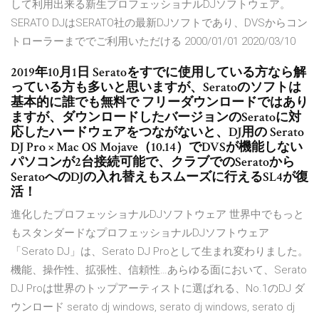
して利用出来る新生プロフェッショナルDJソフトウェア。
SERATO DJはSERATO社の最新DJソフトであり、DVSからコン
トローラーまででご利用いただける 2000/01/01 2020/03/10
2019年10月1日 Seratoをすでに使用している方なら解
っている方も多いと思いますが、Seratoのソフトは
基本的に誰でも無料で フリーダウンロードではあり
ますが、ダウンロードしたバージョンのSeratoに対
応したハードウェアをつながないと、DJ用の Serato
DJ Pro × Mac OS Mojave（10.14）でDVSが機能しない
パソコンが2台接続可能で、クラブでのSeratoから
SeratoへのDJの入れ替えもスムーズに行えるSL4が復
活！
進化したプロフェッショナルDJソフトウェア 世界中でもっと
もスタンダードなプロフェッショナルDJソフトウェア
「Serato DJ」は、Serato DJ Proとして生まれ変わりました。
機能、操作性、拡張性、信頼性…あらゆる面において、Serato
DJ Proは世界のトップアーティストに選ばれる、No.1のDJ ダ
ウンロード serato dj windows, serato dj windows, serato dj