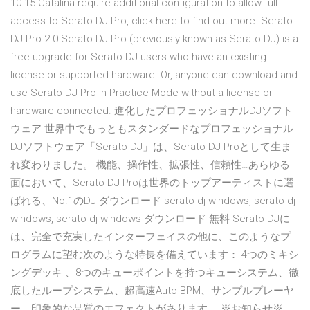
10.15 Catalina require additional configuration to allow full
access to Serato DJ Pro, click here to find out more. Serato
DJ Pro 2.0 Serato DJ Pro (previously known as Serato DJ) is a
free upgrade for Serato DJ users who have an existing
license or supported hardware. Or, anyone can download and
use Serato DJ Pro in Practice Mode without a license or
hardware connected. 進化したプロフェッショナルDJソフト
ウェア 世界中でもっともスタンダードなプロフェッショナル
DJソフトウェア「Serato DJ」は、Serato DJ Proとして生ま
れ変わりました。 機能、操作性、拡張性、信頼性…あらゆる
面において、Serato DJ Proは世界のトップアーティストに選
ばれる、No.1のDJ ダウンロード serato dj windows, serato dj
windows, serato dj windows ダウンロード 無料 Serato DJに
は、完全で充実したインターフェイスの他に、このようなプ
ログラムに望む次のような特長を備えています： 4つのミキシ
ングデッキ 、8つのキューポイントを持つキューシステム、徹
底したループシステム、超高速Auto BPM、サンプルプレーヤ
ー、印象的な品質のエフェクトがあります。 ※お知らせ※