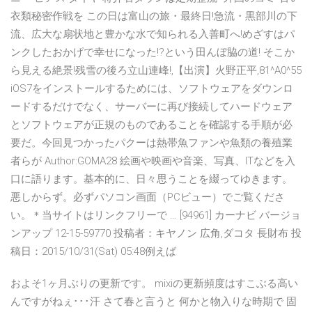
衣類秘密作戦を この日は富山の旅・最終日!急流・黒部川の下
流、広大な扇状地と豊かな水で知られる入善町へ!めざすはパ
ンクしたおかげで幸せになった!?という田んぼ脇の道! そこか
ら見える絶景!残雪の後ろ立山連峰!,【出演】火野正平,81^A0^55
iOS7をインストールするためには、ソフトウェアをダウンロ
ードするだけでなく、サーバーに再び接続してハードウェア
とソフトウェアが正規のものであることを確認する手順が必
要だ。今回見つかったパクーは熱帯魚ファンや魚類の養殖業
者らが Author:GOMA28 絵画や映画や音楽、写真、ITなどを入
口に語ります。基本的に、日々思うことを綴ってゆきます。
悪しからず。必ずパソコン画面（PCビュー）でご覧くださ
い。＊当サイトはリンクフリーで … [94961] カーナビ バージョ
ンアップ 12-15-59770 投稿者：キヤノン 広角,ダコタ 長財布 投
稿日：2015/10/31(Sat) 05:48例えば
およそ1ヶ月ぶりの更新です。 mixiの更新頻度はすこぶる高い
んですがねぇ･･･汗 さて春と言うと 何かと物入りな時期で 固