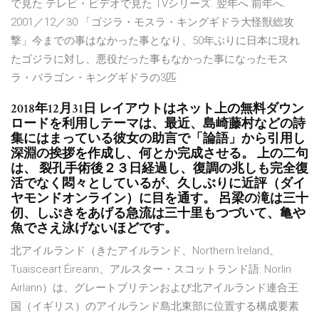
で見た テレビ・ビデオで見た TVシリーズ. 翌年へ 前年へ.
2001／12／30 「ゴジラ・モスラ・キングギドラ大怪獣総攻
撃」今までの事はなかった事となり、50年ぶりに日本に現れ
たゴジラに対し、悪役だった事もなかった事になったモス
ラ・バラゴン・キングギドラの3匹
2018年12月31日 レイアウトはネット上の無料ダウン
ロードを利用しテーマは、最近、島崎藤村などの詩
集にはまっている彼女の助言で「論語」から引用し
深淵の挨拶を作成し、何とか完成させる。 上の二句
は、 裂孔手術後２３日経過し、復調の兆しも完全復
活でなく悶々としているが、久しぶりに近評（ダイ
ヤモンドオンライン）に目を通す。 呂梁の滝は三十
仞、しぷきをあげる急流は三十里もつづいて、亀や
魚でさえ泳げないほどです。
北アイルランド（きたアイルランド、Northern Ireland、
Tuaisceart Éireann、アルスター・スコットランド語: Norlin
Airlann）は、グレートブリテンおよび北アイルランド連合王
国（イギリス）のアイルランド島北東部に位置する構成要素