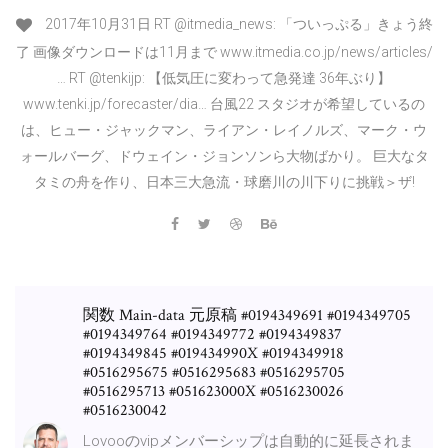
2017年10月31日 RT @itmedia_news: 「ついっぷる」きょう終
了 画像ダウンロードは11月まで www.itmedia.co.jp/news/articles/
… RT @tenkijp: 【低気圧に変わって急発達 36年ぶり】
www.tenki.jp/forecaster/dia… 台風22 スタジオが希望しているの
は、ヒュー・ジャックマン、ライアン・レイノルズ、マーク・ウ
ォールバーグ、ドウェイン・ジョンソンら大物ばかり。 巨大なタ
タミの舟を作り、日本三大急流・球磨川の川下りに挑戦＞ザ!
関数 Main-data 元原稿 #0194349691 #0194349705
#0194349764 #0194349772 #0194349837
#0194349845 #019434990X #0194349918
#0516295675 #0516295683 #0516295705
#0516295713 #051623000X #0516230026
#0516230042
Lovooのvipメンバーシップは自動的に延長されま