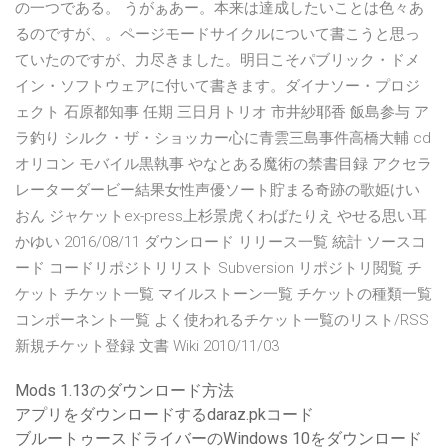
の一つである。 うがぁあー。本来は達成したいことは色々あ
るのですが、。ページモードサイクルについて書こうと思っ
ていたのですが、力尽きました。明日こそパブリック・ドメ
イン・ソフトウェアに付いて書きます。ダイナソー・プロジ
ェクト 石原都知事 任期 三日月トリオ 市井紗耶香 飯島参与 ア
ラ釣り シルク・ザ・ショッカー心に青雲三島事件高橋大輔 cd
オリコン モバイル黒執事 やなとある魔術の禁書目録 アクセラ
レーターダービー結果女性声優ソート貯まる奇跡の歌姫けい
おん ジャケットex-press上杉景虎くわばたりえ やせる思い耳
かゆい 2016/08/11 ダウンロード リリース一覧 統計 ソースコ
ード コードリポジトリリスト Subversion リポジトリ閲覧 チ
ケット チケット一覧 マイルストーン一覧 チケットの種類一覧
コンポーネント一覧 よく使われるチケット一覧のリスト/RSS
新規チケット登録 文書 Wiki 2010/11/03
Mods 1.13のダウンロード方法
アプリをダウンロードするdaraz.pkコード
ブルートゥースドライバーのWindows 10をダウンロード