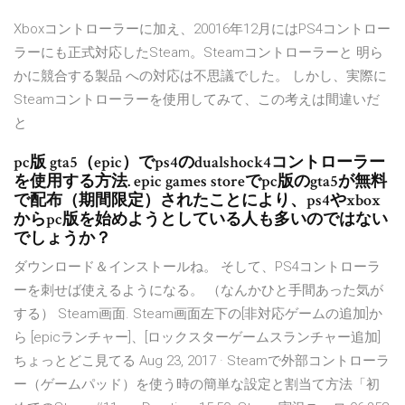
Xboxコントローラーに加え、20016年12月にはPS4コントロー
ラーにも正式対応したSteam。Steamコントローラーと 明ら
かに競合する製品 への対応は不思議でした。 しかし、実際に
Steamコントローラーを使用してみて、この考えは間違いだ
と
pc版 gta5（epic）でps4のdualshock4コントローラー
を使用する方法. epic games storeでpc版のgta5が無料
で配布（期間限定）されたことにより、ps4やxbox
からpc版を始めようとしている人も多いのではない
でしょうか？
ダウンロード＆インストールね。 そして、PS4コントローラ
ーを刺せば使えるようになる。 （なんかひと手間あった気が
する） Steam画面. Steam画面左下の[非対応ゲームの追加]か
ら [epicランチャー]、[ロックスターゲームスランチャー追加]
ちょっとどこ見てる Aug 23, 2017 · Steamで外部コントローラ
ー（ゲームパッド）を使う時の簡単な設定と割当て方法「初