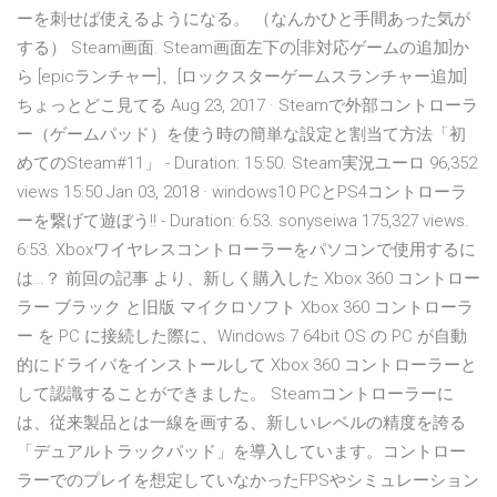
ーを刺せば使えるようになる。 （なんかひと手間あった気が
する） Steam画面. Steam画面左下の[非対応ゲームの追加]か
ら [epicランチャー]、[ロックスターゲームスランチャー追加]
ちょっとどこ見てる Aug 23, 2017 · Steamで外部コントローラ
ー（ゲームパッド）を使う時の簡単な設定と割当て方法「初
めてのSteam#11」 - Duration: 15:50. Steam実況ユーロ 96,352
views 15:50 Jan 03, 2018 · windows10 PCとPS4コントローラ
ーを繋げて遊ぼう!! - Duration: 6:53. sonyseiwa 175,327 views.
6:53. Xboxワイヤレスコントローラーをパソコンで使用するに
は…？ 前回の記事 より、新しく購入した Xbox 360 コントロー
ラー ブラック と旧版 マイクロソフト Xbox 360 コントローラ
ー を PC に接続した際に、Windows 7 64bit OS の PC が自動
的にドライバをインストールして Xbox 360 コントローラーと
して認識することができました。 Steamコントローラーに
は、従来製品とは一線を画する、新しいレベルの精度を誇る
「デュアルトラックパッド」を導入しています。コントロー
ラーでのプレイを想定していなかったFPSやシミュレーション