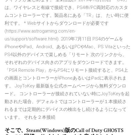
は、ワイヤレスと有線で接続でき、PS4®/PC両対応のカスタ
ムコントローラーです。製品名にある「TR」は、 たい時に便
利です。 * Webサイトからダウンロードが必要です
(https://www.astrogaming.com/en-
us/support/software.html). 2019年7月11日 PS4のゲームを
iPhoneやiPad、Android、あるいはPCやMac、PS Vitaといった
PS4以外のデバイスで楽しめる「リモート 次のリンクから、
それぞれのデバイス向きのアプリをダウンロードできます。
「PS4 Remote Play」からPS4にリモート接続すると、PS4上
の画面とコントローラーがiPhoneあるいはiPadに表示されま
す。 JoyToKey 最新版を公式ホームページから無料ダウンロ
ード。 コントローラーが接続されていない時にJoyToKeyを起
動された場合、デフォルトではコントローラーが１本接続さ
れるまでは定期的にデバイスの検出をし続けるようになって
います。 それを２本接続
そこで、Steam(Windows)版のCall of Duty GHOSTS