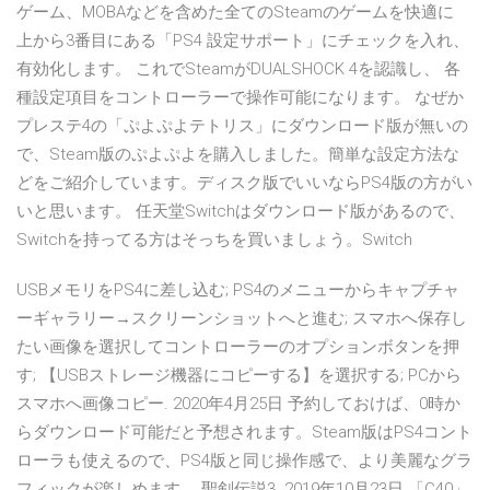
ゲーム、MOBAなどを含めた全てのSteamのゲームを快適に
上から3番目にある「PS4 設定サポート」にチェックを入れ、
有効化します。 これでSteamがDUALSHOCK 4を認識し、 各
種設定項目をコントローラーで操作可能になります。 なぜか
プレステ4の「ぷよぷよテトリス」にダウンロード版が無いの
で、Steam版のぷよぷよを購入しました。簡単な設定方法な
どをご紹介しています。ディスク版でいいならPS4版の方がい
いと思います。 任天堂Switchはダウンロード版があるので、
Switchを持ってる方はそっちを買いましょう。Switch
USBメモリをPS4に差し込む; PS4のメニューからキャプチャ
ーギャラリー→スクリーンショットへと進む; スマホへ保存し
たい画像を選択してコントローラーのオプションボタンを押
す; 【USBストレージ機器にコピーする】を選択する; PCから
スマホへ画像コピー. 2020年4月25日 予約しておけば、0時か
らダウンロード可能だと予想されます。Steam版はPS4コント
ローラも使えるので、PS4版と同じ操作感で、より美麗なグラ
フィックが楽しめます。 聖剣伝説3 2019年10月23日 「C40」