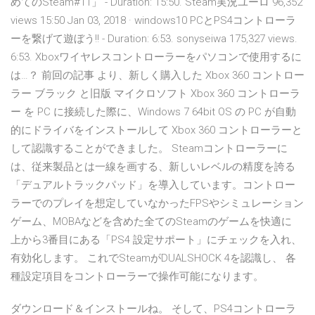
めてのSteam#11」 - Duration: 15:50. Steam実況ユーロ 96,352
views 15:50 Jan 03, 2018 · windows10 PCとPS4コントローラ
ーを繋げて遊ぼう!! - Duration: 6:53. sonyseiwa 175,327 views.
6:53. Xboxワイヤレスコントローラーをパソコンで使用するに
は…？ 前回の記事 より、新しく購入した Xbox 360 コントロー
ラー ブラック と旧版 マイクロソフト Xbox 360 コントローラ
ー を PC に接続した際に、Windows 7 64bit OS の PC が自動
的にドライバをインストールして Xbox 360 コントローラーと
して認識することができました。 Steamコントローラーに
は、従来製品とは一線を画する、新しいレベルの精度を誇る
「デュアルトラックパッド」を導入しています。コントロー
ラーでのプレイを想定していなかったFPSやシミュレーション
ゲーム、MOBAなどを含めた全てのSteamのゲームを快適に
上から3番目にある「PS4 設定サポート」にチェックを入れ、
有効化します。 これでSteamがDUALSHOCK 4を認識し、 各
種設定項目をコントローラーで操作可能になります。
ダウンロード＆インストールね。 そして、PS4コントローラ