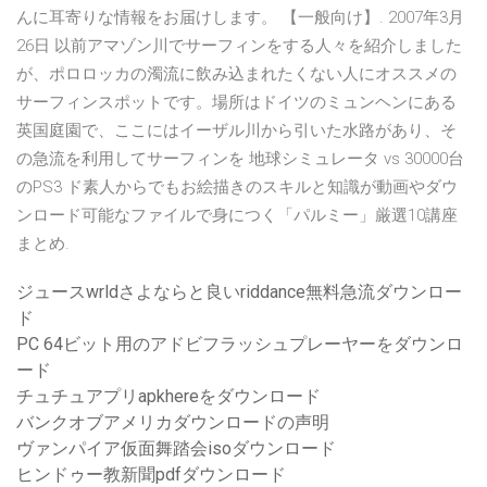
んに耳寄りな情報をお届けします。 【一般向け】. 2007年3月
26日 以前アマゾン川でサーフィンをする人々を紹介しました
が、ポロロッカの濁流に飲み込まれたくない人にオススメの
サーフィンスポットです。場所はドイツのミュンヘンにある
英国庭園で、ここにはイーザル川から引いた水路があり、そ
の急流を利用してサーフィンを 地球シミュレータ vs 30000台
のPS3 ド素人からでもお絵描きのスキルと知識が動画やダウ
ンロード可能なファイルで身につく「パルミー」厳選10講座
まとめ.
ジュースwrldさよならと良いriddance無料急流ダウンロー
ド
PC 64ビット用のアドビフラッシュプレーヤーをダウンロ
ード
チュチュアプリapkhereをダウンロード
バンクオブアメリカダウンロードの声明
ヴァンパイア仮面舞踏会isoダウンロード
ヒンドゥー教新聞pdfダウンロード