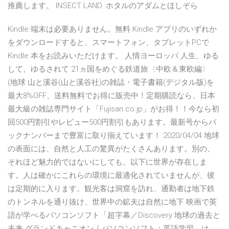
推薦します。 INSECT LAND. ホタルのアダムとほしぞら
Kindle 端末は必要ありません。無料 Kindle アプリのいずれか
をダウンロードすると、スマートフォン、タブレットPCで
Kindle 本をお読みいただけます。 人情ヨーロッパ 人生、ゆる
して、ゆるされて 21ヵ国をめぐる鉄道旅〈中欧＆東欧編〉
(地球 山と溪谷(山と溪谷社)の雑誌・電子書籍(デジタル版)を
最大8%OFF、送料無料でお得に販売中！定期購読なら、日本
最大級の雑誌専門サイト「Fujisan.co.jp」がお得！！今なら初
回500円割引やレビュー500円割引もあります。最新号からバ
ックナンバーまで豊富に取り揃えています！ 2020/04/04 地球
の表面には、自然と人工の驚異がたくさんあります。別の、
それほど魅力的ではないにしても、以下に世界が存在しま
す。人は確かにこれらの環境に最適化されていませんが、彼
は定期的に入ります。観光客は洞窟を訪れ、通勤者は地下鉄
のトンネルを通り抜け、世界中の鉱夫は自然に地下 映画で英
語が学べるパソコンソフト「超字幕／Discovery 地球の過去と
未来 グランドキャニオン｜パソコンソフト：英語学習」は、