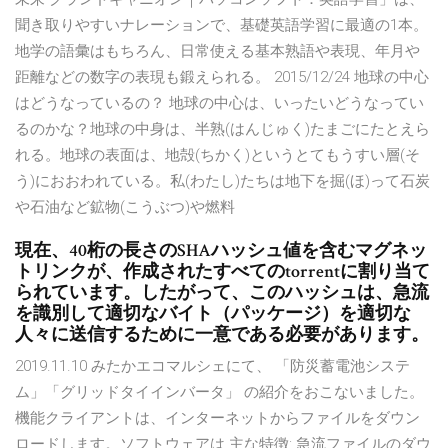
聞き取りやすいナレーションで、基礎英語学習に最適の1本。
地学の語彙はもちろん、日常使える基本熟語や表現、年月や
距離などの数字の表現も鍛えられる。 2015/12/24 地球の中心
はどうなっているの？ 地球の中心は、いったいどうなってい
るのかな？地球の中身は、半熟(はんじゅく)たまごにたとえら
れる。地球の表面は、地殻(ちかく)というとてもうすい層(そ
う)におおわれている。私(わたし)たちは地下を掘(ほ)って石炭
や石油など鉱物(こうぶつ)や燃料
現在、40桁の長さのSHAハッシュ値を含むマグネッ
トリンクが、作成されたすべてのtorrentに割り当て
られています。したがって、このハッシュは、急流
を識別して適切なバイト（パッケージ）を適切な
人々に送信するために一意である必要があります。
2019.11.10 みたかエコマルシェにて、 「防災蓄電池システ
ム」「グリッドタイインバータ」 の紹介をおこないました。
機能クライアントは、インターネットからファイルをダウン
ロードします。ソフトウェアは 主な特徴: 急流フ​​ァイルのダウ