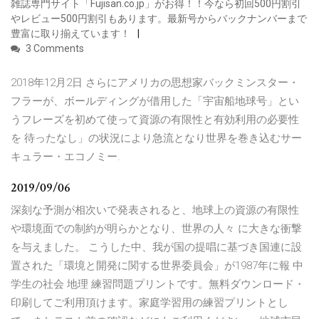
雑誌専門サイト「Fujisan.co.jp」がお得！！今なら初回500円割引
やレビュー500円割引もあります。最新号からバックナンバーまで
豊富に取り揃えています！
3 Comments
2018年12月2日 さらにアメリカの思想家バックミンスター・
フラーが、ボールディングが借用した「宇宙船地球号」とい
うフレーズを初めて使って資源の有限性と有効利用の必要性
を 待ったなし」の状況により急流となり世界を巻き込むサー
キュラー・エコノミー.
2019/09/06
深刻な予測が相次いで発表されると、地球上の資源の有限性
や環境面での制約が明らかとなり、世界の人々 に大きな衝撃
を与えました。 こうした中、我が国の提唱に基づき国連に設
置された「環境と開発に関する世界委員会」が1987年に報 中
学生の社会 地理 練習問題プリントです。無料ダウンロード・
印刷してご利用頂けます。家庭学習用の練習プリントとし