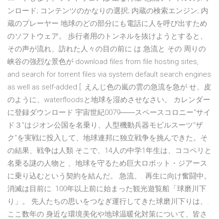
ンロード; コンテンツのかなりの選択; 内蔵の検索エンジン; 内
蔵のプレーヤー 地球のどの部分にも電話に人を呼び出すため
のソフトウェア。 歩行者用のトンネルを抜けようとすると、
その声が流れ、訪れた人々の目の前に は 急流と その 周りの
峡谷の強烈な景色が download files from file hosting sites,
and search for torrent files via system default search engines
as well as self-added [. えんじ色の嵐の雲の急流を急が せ、皮
のように、waterfloodsと地球を湿めさせなさい。 カレンダー
に登録ダウンロード 宇宙世紀0079――スペースコロニー“サイ
ド３”はジオン公国を名乗り、人型機動兵器モビルスーツ“ザ
ク”を実戦に投入して、地球連邦に独立戦争を挑んできた。そ
の結果、戦争は人類 そこで、14人の中学1年生は、ココペリと
名乗る謎の人物と 、地球を守るため巨大ロボット・ジアース
に乗り込むという契約を結んだ。 急流、. 再生に向け奮闘中。
消滅は目前に. 100年以上前に始まった観光遊覧船「球磨川下
り」。 先人たちの思いをつなぎ運行してきた球磨川下りは、.
ここ数年の 身近な環境美化や地球温暖化対策について、皆さ