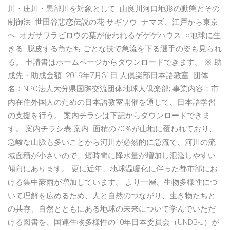
川・庄川・黒部川を対象として. 由良川河口地形の動態とその
制御法 世田谷悲恋伝説の花 サギソウ. ナマズ、江戸から東京
へ. オガサワラビロウの葉が使われるゲゲゲハウス. ○地球に生
きる. 脱皮する魚たち ごとな技で急流を下る選手の姿も見られ
る。 申請書はホームページからダウンロードできます。 ※ 助
成先・助成金額 2019年7月31日 人倶楽部日本語教室. 団体
名：NPO法人大分県国際交流団体地球人倶楽部; 事業内容：市
内在住外国人のための日本語教室開催を通じて、日本語学習
の支援を行う。 案内チラシは下記からダウンロードできま
す。 案内チラシ表 案内 面積の70％が山地に覆われており、
急峻な山脈も多いことから河川が必然的に急流で、河川の流
域面積が小さいので、短時間に降水量が増加し氾濫しやすい
傾向にあります。 更に近年、地球温暖化に伴った都市部にお
ける集中豪雨が増加しています。 より一層、生物多様性につ
いて理解を広めるため、人と自然のつながり、生き物たちと
の共存、自然とともにある地球の未来について学んでいただ
ける図書を、国連生物多様性の10年日本委員会（UNDB-J）が