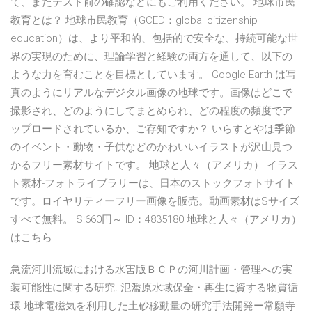
て、またテスト前の確認などにもご利用ください。 地球市民
教育とは？ 地球市民教育（GCED：global citizenship
education）は、より平和的、包括的で安全な、持続可能な世
界の実現のために、理論学習と経験の両方を通して、以下の
ような力を育むことを目標としています。 Google Earth は写
真のようにリアルなデジタル画像の地球です。画像はどこで
撮影され、どのようにしてまとめられ、どの程度の頻度でア
ップロードされているか、ご存知ですか？ いらすとやは季節
のイベント・動物・子供などのかわいいイラストが沢山見つ
かるフリー素材サイトです。 地球と人々（アメリカ） イラス
ト素材-フォトライブラリーは、日本のストックフォトサイト
です。ロイヤリティーフリー画像を販売。動画素材はSサイズ
すべて無料。 S:660円～ ID：4835180 地球と人々（アメリカ）
はこちら
急流河川流域における水害版ＢＣＰの河川計画・管理への実
装可能性に関する研究. 氾濫原水域保全・再生に資する物質循
環 地球電磁気を利用した土砂移動量の研究手法開発ー常願寺