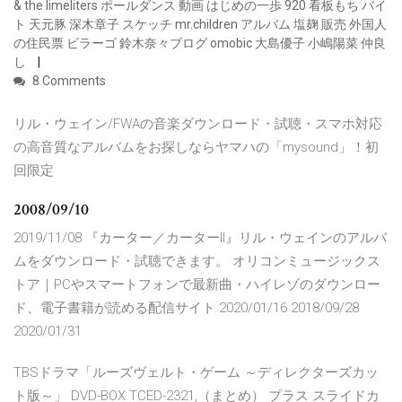
& the limeliters ポールダンス 動画 はじめの一歩 920 看板もち バイ
ト 天元豚 深木章子 スケッチ mr.children アルバム 塩麹 販売 外国人
の住民票 ビラーゴ 鈴木奈々ブログ omobic 大島優子 小嶋陽菜 仲良
し
8 Comments
リル・ウェイン/FWAの音楽ダウンロード・試聴・スマホ対応
の高音質なアルバムをお探しならヤマハの「mysound」！初
回限定
2008/09/10
2019/11/08 『カーター／カーターII』リル・ウェインのアルバ
ムをダウンロード・試聴できます。 オリコンミュージックス
トア｜PCやスマートフォンで最新曲・ハイレゾのダウンロー
ド、電子書籍が読める配信サイト 2020/01/16 2018/09/28
2020/01/31
TBSドラマ「ルーズヴェルト・ゲーム ～ディレクターズカッ
ト版～」 DVD-BOX TCED-2321,（まとめ） プラス スライドカ