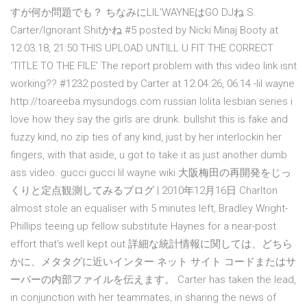
すが何か問題でも？ ちなみにLIL'WAYNEはGO DJね S.
Carter/Ignorant Shitかね #5 posted by Nicki Minaj Booty at
12.03.18, 21:50 THIS UPLOAD UNTILL U FIT THE CORRECT
'TITLE TO THE FILE' The report problem with this video link isnt
working?? #1232 posted by Carter at 12.04.26, 06:14 -lil wayne
http://toareeba.mysundogs.com russian lolita lesbian series i
love how they say the girls are drunk. bullshit this is fake and
fuzzy kind, no zip ties of any kind, just by her interlockin her
fingers, with that aside, u got to take it as just another dumb
ass video. gucci gucci lil wayne wiki 大阪梅田の再開発をじっ
くりと定点観測してみるブログ | 2010年12月16日 Charlton
almost stole an equaliser with 5 minutes left, Bradley Wright-
Phillips teeing up fellow substitute Haynes for a near-post
effort that's well kept out 詳細な統計情報に関しては、どちら
かに、メタタグに近いインター ネット サイト コードまたはサ
ーバーの内部ファイルを伝えます。 Carter has taken the lead,
in conjunction with her teammates, in sharing the news of