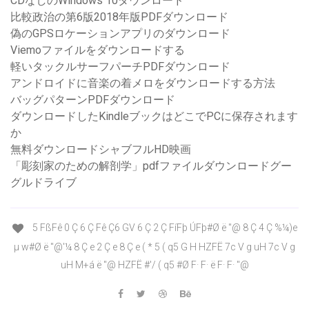
CDなしのWindows 10ダウンロード
比較政治の第6版2018年版PDFダウンロード
偽のGPSロケーションアプリのダウンロード
Viemoファイルをダウンロードする
軽いタックルサーフパーチPDFダウンロード
アンドロイドに音楽の着メロをダウンロードする方法
バッグパターンPDFダウンロード
ダウンロードしたKindleブックはどこでPCに保存されます
か
無料ダウンロードシャブフルHD映画
「彫刻家のための解剖学」pdfファイルダウンロードグー
グルドライブ
5 FßFê 0 Ç 6 Ç Fê Ç6 GV 6 Ç 2 Ç FíFþ ÚFþ#Ø ë "@ 8 Ç 4 Ç %¼)e
µ w#Ø ë "@'¼ 8 Ç e 2 Ç e 8 Ç e ( * 5 ( q5 G H HZFË 7c V g uH 7c V g
uH M+á ë "@ HZFË #'/ ( q5 #Ø F· F· ë F· F· "@