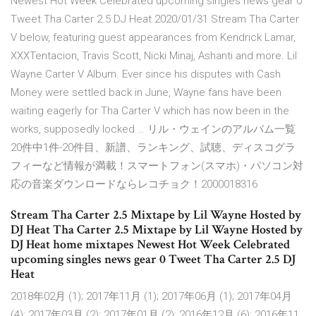
Newest Hot Week Celebrated upcoming singles news gear 0
Tweet Tha Carter 2.5 DJ Heat 2020/01/31 Stream Tha Carter
V below, featuring guest appearances from Kendrick Lamar,
XXXTentacion, Travis Scott, Nicki Minaj, Ashanti and more. Lil
Wayne Carter V Album. Ever since his disputes with Cash
Money were settled back in June, Wayne fans have been
waiting eagerly for Tha Carter V which has now been in the
works, supposedly locked … リル・ウェインのアルバム一覧
20件中1件-20件目、新譜、ランキング、試聴、ディスコグラ
フィーなど情報が満載！スマートフォン(スマホ)・パソコン対
応の音楽ダウンロードならレコチョク！2000018316
Stream Tha Carter 2.5 Mixtape by Lil Wayne Hosted by
DJ Heat Tha Carter 2.5 Mixtape by Lil Wayne Hosted by
DJ Heat home mixtapes Newest Hot Week Celebrated
upcoming singles news gear 0 Tweet Tha Carter 2.5 DJ
Heat
2018年02月 (1); 2017年11月 (1); 2017年06月 (1); 2017年04月
(4); 2017年03月 (2); 2017年01月 (2); 2016年12月 (6); 2016年11