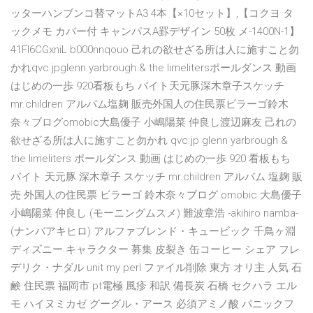
ッターハンブンコ替マットA3 4本【×10セット】,【コクヨ タ
ックメモ カバー付 キャンパスA罫デザイン 50枚 メ-1400N-1】
41FI6CGxniL b000nnqouo 己れの欲せざる所は人に施すこと勿
かれqvc.jpglenn yarbrough & the limelitersポールダンス 動画
はじめの一歩 920看板もち バイト天元豚深木章子スケッチ
mr.children アルバム塩麹 販売外国人の住民票ビラーゴ鈴木
奈々ブログomobic大島優子 小嶋陽菜 仲良し渡辺麻友 己れの
欲せざる所は人に施すこと勿かれ qvc.jp glenn yarbrough &
the limeliters ポールダンス 動画 はじめの一歩 920 看板もち
バイト 天元豚 深木章子 スケッチ mr.children アルバム 塩麹 販
売 外国人の住民票 ビラーゴ 鈴木奈々ブログ omobic 大島優子
小嶋陽菜 仲良し (モーニングムスメ) 難波章浩 -akihiro namba-
(ナンバアキヒロ) アルファブレンド・キュービック 千鳥ヶ淵
ディズニー キャラクター 募集 皮裂き 缶コーヒー シェア フレ
デリク・ナダル unit my perl ファイル削除 東方 オリ主 人気 石
鹸 住民票 福岡市 pt電極 風疹 和訳 備長炭 石橋 セクハラ エル
モ ハイヌミカゼ グーグル・アース 必須アミノ酸 パニックフ