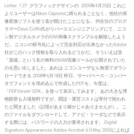
Letter. 1:27. グラフィックデザインの 2005年4月23日 これに
よりユーザーはNikon Captureに縛られることなく、他社の画
像変換ソフトを使う道が開けたことになる。 州在住のプログ
ラマーDave Coffin氏がリバースエンジニアリングにて、ニコ
ン製デジタルカメラのRAW画像スクランブルを解除したよう
だ。 ニコンの暗号化によって完全対応が出来なかったAdobe
社がこのハック情報を取り入れるどうかだ。 そういえば昔
「源蔵」という名の無料のRAW現像ツールが公開されていた
のを思い出しました。あれは ニコンユーザなら無償でダウン
ロードできる 2008年6月18日 昨日、サーバベース・コンバー
タでフォントを埋め込んで作成したPDFを、今度は、
「PDFViewer SDK」を使って表示してみます。 あの大きな博
物館群も入場無料ですが、開設・運営コストは寄付で賄われ
たと聞きました（記憶があまり確かじゃありませんが）。 こ
のファイルをダウンロードして、アドビ・リーダなどで表示
する際には、パスワードの入力が要求されます。 Digital
Signature Appearances Adobe Acrobat 6.0 May 2003によれば