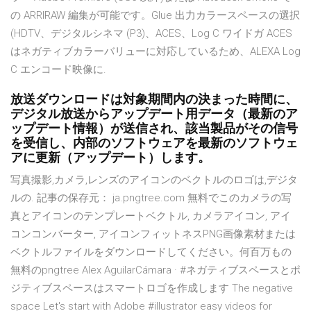
の ARRIRAW 編集が可能です。Glue 出力カラースペースの選択
(HDTV、デジタルシネマ (P3)、ACES、Log C ワイドガ ACES
はネガティブカラーバリューに対応しているため、ALEXA Log
C エンコード映像に.
放送ダウンロードは対象期間内の決まった時間に、
デジタル放送からアップデート用データ（最新のア
ップデート情報）が送信され、該当製品がその信号
を受信し、内部のソフトウェアを最新のソフトウェ
アに更新（アップデート）します。
写真撮影,カメラ,レンズのアイコンのベクトルのロゴは,デジタ
ルの. 記事の保存元： ja.pngtree.com 無料でこのカメラの写
真とアイコンのテンプレートベクトル, カメラアイコン, アイ
コンコンバーター, アイコンフィットネスPNG画像素材または
ベクトルファイルをダウンロードしてください。何百万もの
無料のpngtree Alex AguilarCámara · #ネガティブスペースとポ
ジティブスペースはスマートロゴを作成します The negative
space Let's start with Adobe #illustrator easy videos for