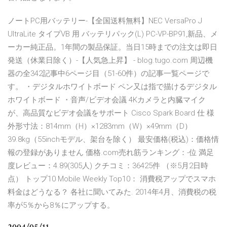
ノートPC用バッテリー-【全国送料無料】NEC VersaPro J
UltraLite タイプVB 用 バッテリパック(L) PC-VP-BP91,新品、メ
ーカー純正品。1年間の製品保証。当日15時までの注文は即日
発送（休業日除く）-【人気急上昇】 - blog.tugo.com 周辺機
器の全342記事中6ページ目（51-60件）の記事一覧ページで
す。 ・デジタルホワイトボード ペン又は指で描けるデジタル
ホワイトボード ・音声/ビデオ会議 4Kカメラと内臓マイク
が、高品質なビデオ会議をサポート Cisco Spark Board 仕 様
外形寸法：814mm（H）×1283mm（W）×49mm（D）
39.8kg（55inchモデル、架台を除く） 最安価格(税込)：価格情
報の登録がありません 価格.com売れ筋ランキング：-位 満足
度レビュー：4.89(305人) クチコミ：36425件 （※5月2日時
点） トップ10 Mobile Weekly Top10： 消費税アップでスマホ
料金はどうなる？ 各社に聞いてみた. 2014年4月、消費税の税
率が5％から8％にアップする。