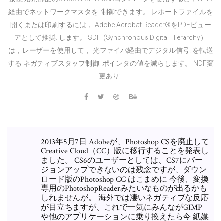
経由でネットワークマスタを. 制御できます。 レポートファイルを
開くまたは印刷するには， Adobe Acrobat Reader®をPDFビュー
アとして推奨. します。 SDH (Synchronous Digital Hierarchy）
は，レーザーを使用して， 光ファイバ経由でデジタル信号. を転送
する ネガティブスタッフ制御: ポインタの値を減らします。 NDF変
更あり:
2013年5月7日 Adobeが、Photoshop CSを廃止して
Creative Cloud（CC）版に移行することを発表し
ました。 CS6のユーザーとしては、CS7にバー
ジョンアップできないのは残念ですが、ダウン
ロード版のPhotoshop CC はこまめに 今後、変換
専用のPhotoshopReaderみたいなものが出るかも
しれませんが。 海外では凄いネガティブな反応
が目立ちますが、これで一気にみんながGIMP
や他のアプリケーションに乗り換えたら今 紙媒