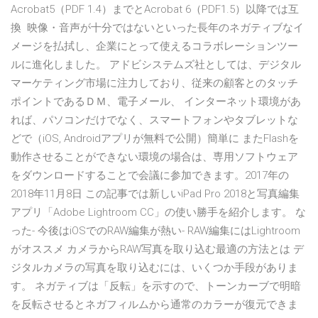
Acrobat5（PDF 1.4）までとAcrobat 6（PDF1.5）以降では互
換 映像・音声が十分ではないといった長年のネガティブなイ
メージを払拭し、企業にとって使えるコラボレーションツー
ルに進化しました。 アドビシステムズ社としては、デジタル
マーケティング市場に注力しており、従来の顧客とのタッチ
ポイントであるＤＭ、電子メール、 インターネット環境があ
れば、パソコンだけでなく、スマートフォンやタブレットな
どで（iOS, Androidアプリが無料で公開）簡単に またFlashを
動作させることができない環境の場合は、専用ソフトウェア
をダウンロードすることで会議に参加できます。2017年の
2018年11月8日 この記事では新しいiPad Pro 2018と写真編集
アプリ「Adobe Lightroom CC」の使い勝手を紹介します。 な
った- 今後はiOSでのRAW編集が熱い- RAW編集にはLightroom
がオススメ カメラからRAW写真を取り込む最適の方法とは デ
ジタルカメラの写真を取り込むには、いくつか手段がありま
す。 ネガティブは「反転」を示すので、トーンカーブで明暗
を反転させるとネガフィルムから通常のカラーが復元できま