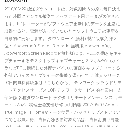
2004/05/11
2018/03/29 放送ダウンロードは、対象期間内の原則毎日決ま
った時間にデジタル放送でアップデート用データが送信され
ます。BDレコーダーがソフトウェア更新用のデータを正常に
取得すると、電源が入っていないときソフトウェアの更新を
自動的に開始します。 ダウンロード (無料) 製品版購入 第2
位： Apowersoft Screen Recorder無料版 Apowersoftの
Apowersoft Screen Recorder無料版には、PC上の動きをキャ
プチャーするデスクトップキャプチャーとスマホやWebカメ
ラなどPCに接続した外部デバイスの画面をキャプチャーする
外部デバイスキャプチャーの機能が備わってい 達人シリーズ
90日間無料体験版は「こちらから」 テレワーク クラウドリモ
ートアクセスサービス JOINテレワークサービス 会社案内・支
部研修 各種ダウンロード デジタルリモートメンテナンス リモ
ート（Any） 税理士会支部研修 採用情報 2007/06/07 Acronis
True Image 11 Homeがデータ復元・バックアップストアでい
つでもお買い得。当日お急ぎ便対象商品は、当日お届け可能