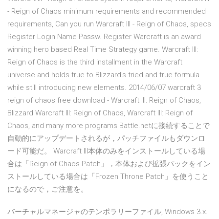
- Reign of Chaos minimum requirements and recommended
requirements, Can you run Warcraft III - Reign of Chaos, specs
Register Login Name Passw. Register Warcraft is an award
winning hero based Real Time Strategy game. Warcraft III:
Reign of Chaos is the third installment in the Warcraft
universe and holds true to Blizzard's tried and true formula
while still introducing new elements. 2014/06/07 warcraft 3
reign of chaos free download - Warcraft III: Reign of Chaos,
Blizzard Warcraft III: Reign of Chaos, Warcraft III: Reign of
Chaos, and many more programs Battle.netに接続することで
自動的にアップデートされるが，パッチファイルもダウンロ
ード可能だ。 Warcraft III本体のみをインストールしている場
合は「Reign of Chaos Patch」，本体および拡張パックをイン
ストールしている場合は「Frozen Throne Patch」を使うこと
になるので，ご注意を。
バーチャルマネージャのテンポラリーファイル, Windows 3.x.