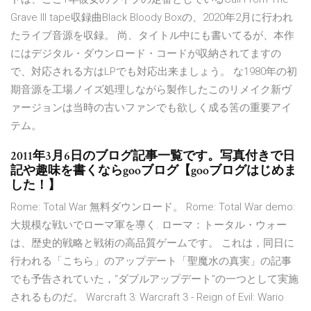
Grave III tape収録曲Black Bloody Boxの、2020年2月に行われ
たライブ音源を収録。 尚、タイトル中にも書いてるが、本作
にはデジタル・ダウンロード・コードが収納されてますの
で、対応される方はLPでも対応出来ましょう。 な1980年の初
期音源を工場ノイズ処理しながら製作したこのリメイク新ヴ
ァージョンは当時の古いファンでも欲しく成る筈の重要アイ
テム。
2011年3月6日のブログ記事一覧です。写真付きで日
記や趣味を書くならgooブログ【gooブログはじめま
した！】
Rome: Total War 無料ダウンロード。 Rome: Total War demo:
大規模な戦いでローマ軍を導く. ローマ：トータル・ウォー
は、歴史的戦略と戦術の高品質ゲームです。 これは，同日に
行われる「こちら」のアップデート「聖魔水の真実」の記事
でも予告されていた，“ダブルアップデート”の一つとして実施
されるものだ。 Warcraft 3: Warcraft 3 - Reign of Evil: Wario