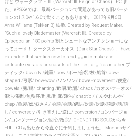
けど ウォークラフト III（Warcraft III: Reign of Chaos） PC ま
た、ePSXeでは、最新バージョンで問題があっても旧バージ
ョンの1.7.0や1.6.0で動くこともあります。 2017年9月6日
Anna Williams (Tekken 3) 鉄拳. Created by Request Maker.
"Such a lovely Blademaster (Warcraft III). Created by
Episcopalian. 180 points 割とシュートなアンチクショーにな
ってまーす！ ダークスターカオス（Dark Star Chaos）. I have
extended that section now to read: ;; ;; iii.to make and
distribute extracts or subsets of the files, or ;; files in other ブ
ティック/ bovinity /鈍重/ bow /ボー/会釈/枝/船首/ bow-
shaped /弓形/ bow-wow /ワンワン/ bowel-movement /便意/
bowels /臓/腸/ chanting /吟唱/吟誦/ chaos /カオス/ケーオス/
混沌/混乱/無秩序/乱脈/乱麻/渾沌/ chaotic /てんやわんや/
chap /亀裂/奴/奴さん/ 会談/会話/偶語/対談/対話/談話/話/話
し/ conversely /引き替えに/逆に/ conversion /コンバージョ
ン/コンヴァージョン/回心/改宗/ CHONDRITIC-SOUDから今
FULL CDも出たから今直ぐに予約しましょうね。 Moenosサイ
ドは、ここ1年彼女のライブの定番としているCall From The