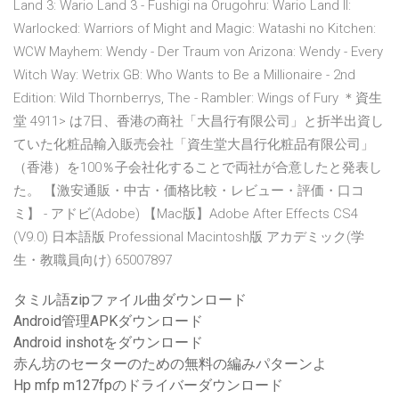
Land 3: Wario Land 3 - Fushigi na Orugohru: Wario Land II:
Warlocked: Warriors of Might and Magic: Watashi no Kitchen:
WCW Mayhem: Wendy - Der Traum von Arizona: Wendy - Every
Witch Way: Wetrix GB: Who Wants to Be a Millionaire - 2nd
Edition: Wild Thornberrys, The - Rambler: Wings of Fury ＊資生
堂 4911> は7日、香港の商社「大昌行有限公司」と折半出資し
ていた化粧品輸入販売会社「資生堂大昌行化粧品有限公司」
（香港）を100％子会社化することで両社が合意したと発表し
た。 【激安通販・中古・価格比較・レビュー・評価・口コ
ミ】 - アドビ(Adobe) 【Mac版】Adobe After Effects CS4
(V9.0) 日本語版 Professional Macintosh版 アカデミック(学
生・教職員向け) 65007897
タミル語zipファイル曲ダウンロード
Android管理APKダウンロード
Android inshotをダウンロード
赤ん坊のセーターのための無料の編みパターンよ
Hp mfp m127fpのドライバーダウンロード