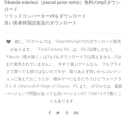
Dikanda-ederlezi（pascal junior remix）無料のmp3ダウン
ロード
ソリッドコンバーターv9をダウンロード
良い医者韓国語急流のダウンロード
他に、PCゲームでは、SteamやOriginでのダウンロード販売
があります。 「Final Fantasy XIII」は、XIII-2以降しかなく、
Yakuza（龍が如く）は3も4もダウンロードでは買えません（5は
まだ発売されていません）。 今すぐ遊ぶゲームなら、フルプライ
スで買っても損ではないのですが、取りあえず安いからコレクシ
ョンに加えておこうとか、積みゲーになるだろうけど ウォークラ
フト III（Warcraft III: Reign of Chaos） PC また、ePSXeでは、最新
バージョンで問題があっても旧バージョンの1.7.0や1.6.0で動くこ
ともあります。