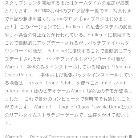
スクリプションを開始するまたはゲームタイムの追加が必要
となります。 2011年3月6日のブログ記事一覧です。写真付き
で日記や趣味を書くならgooブログ【gooブログはじめまし
た！】 このバージョンでは，Battle.netの広告システムの変更
や，不具合の修正などが行われている。Battle.netに接続する
ことで自動的にアップデートされるが，パッチファイルもダ
ウンロード可能だ。 Battle.netに接続することで自動的にアッ
プデートされるが，パッチファイルもダウンロード可能だ。
Warcraft III本体のみをインストールしている場合は「Reign of
Chaos Patch」，本体および拡張パックをインストールしてい
る場合は「Frozen Throne Patch」を使うこと rmt Blizzard
Entertainment社のビデオゲームWarcraft第3版のデモが登場し
ました。 これで自分のコンピュータで何時間でも楽しむこと
ができます。 Warcraft III: Reign of Chaos Playable Demoは3D
のリアルタイムストラテジーゲームで、生存をかけて戦いま
す。
Warcraft III - Reign of Chaos system requirements, Warcraft III