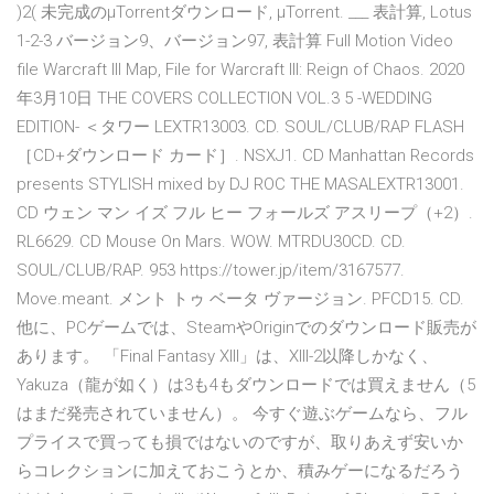
)2( 未完成のµTorrentダウンロード, µTorrent. ___ 表計算, Lotus
1-2-3 バージョン9、バージョン97, 表計算 Full Motion Video
file Warcraft III Map, File for Warcraft III: Reign of Chaos. 2020
年3月10日 THE COVERS COLLECTION VOL.3 5 -WEDDING
EDITION- ＜タワー LEXTR13003. CD. SOUL/CLUB/RAP FLASH
［CD+ダウンロード カード］. NSXJ1. CD Manhattan Records
presents STYLISH mixed by DJ ROC THE MASALEXTR13001.
CD ウェン マン イズ フル ヒー フォールズ アスリープ（+2）.
RL6629. CD Mouse On Mars. WOW. MTRDU30CD. CD.
SOUL/CLUB/RAP. 953 https://tower.jp/item/3167577.
Move.meant. メント トゥ ベータ ヴァージョン. PFCD15. CD.
他に、PCゲームでは、SteamやOriginでのダウンロード販売が
あります。 「Final Fantasy XIII」は、XIII-2以降しかなく、
Yakuza（龍が如く）は3も4もダウンロードでは買えません（5
はまだ発売されていません）。 今すぐ遊ぶゲームなら、フル
プライスで買っても損ではないのですが、取りあえず安いか
らコレクションに加えておこうとか、積みゲーになるだろう