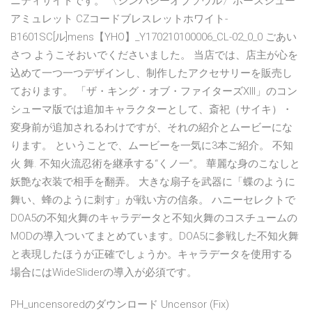
ニティサイトです。 〈シンパシーオブソウル〉ホースシュー
アミュレット CZコードブレスレットホワイト-
B1601SC[ル]mens【YHO】_Y170210100006_CL-02_0_0 ごあい
さつ ようこそおいでくださいました。 当店では、店主が心を
込めて一つ一つデザインし、制作したアクセサリーを販売し
ております。 「ザ・キング・オブ・ファイターズXIII」のコン
シューマ版では追加キャラクターとして、斎祀（サイキ）・
変身前が追加されるわけですが、それの紹介とムービーにな
ります。 ということで、ムービーを一気に3本ご紹介。 不知
火 舞. 不知火流忍術を継承する“くノ一”。 華麗な身のこなしと
妖艶な衣装で相手を翻弄。 大きな扇子を武器に「蝶のように
舞い、蜂のように刺す」が戦い方の信条。 ハニーセレクトで
DOA5の不知火舞のキャラデータと不知火舞のコスチュームの
MODの導入ついてまとめています。DOA5に参戦した不知火舞
と表現したほうが正確でしょうか。キャラデータを使用する
場合にはWideSliderの導入が必須です。
PH_uncensoredのダウンロード Uncensor (Fix)