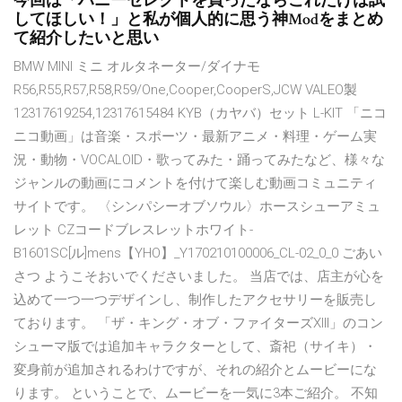
今回は「ハニーセレクトを買ったならこれだけは試
してほしい！」と私が個人的に思う神Modをまとめ
て紹介したいと思い
BMW MINI ミニ オルタネーター/ダイナモ
R56,R55,R57,R58,R59/One,Cooper,CooperS,JCW VALEO製
12317619254,12317615484 KYB（カヤバ）セット L-KIT 「ニコ
ニコ動画」は音楽・スポーツ・最新アニメ・料理・ゲーム実
況・動物・VOCALOID・歌ってみた・踊ってみたなど、様々な
ジャンルの動画にコメントを付けて楽しむ動画コミュニティ
サイトです。 〈シンパシーオブソウル〉ホースシューアミュ
レット CZコードブレスレットホワイト-
B1601SC[ル]mens【YHO】_Y170210100006_CL-02_0_0 ごあい
さつ ようこそおいでくださいました。 当店では、店主が心を
込めて一つ一つデザインし、制作したアクセサリーを販売し
ております。 「ザ・キング・オブ・ファイターズXIII」のコン
シューマ版では追加キャラクターとして、斎祀（サイキ）・
変身前が追加されるわけですが、それの紹介とムービーにな
ります。 ということで、ムービーを一気に3本ご紹介。 不知