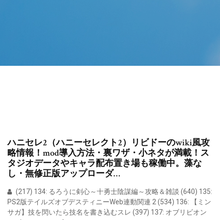
ハニセレ2（ハニーセレクト2）リビドーのwiki風攻
略情報！mod導入方法・裏ワザ・小ネタが満載！ス
タジオデータやキャラ配布置き場も稼働中。藻な
し・無修正版アップローダ…
(217) 134: るろうに剣心～十勇士陰謀編～攻略＆雑談 (640) 135:
PS2版テイルズオブデスティニーWeb連動関連 2 (534) 136: 【ミン
サガ】技を閃いたら技名を書き込むスレ (397) 137: オブリビオン