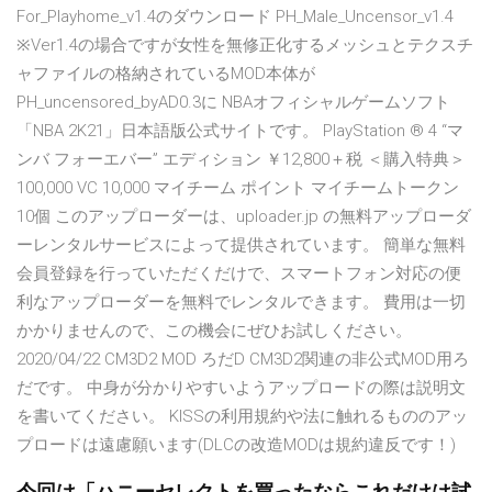
For_Playhome_v1.4のダウンロード PH_Male_Uncensor_v1.4
※Ver1.4の場合ですが女性を無修正化するメッシュとテクスチ
ャファイルの格納されているMOD本体が
PH_uncensored_byAD0.3に NBAオフィシャルゲームソフト
「NBA 2K21」日本語版公式サイトです。 PlayStation ® 4 “マ
ンバ フォーエバー” エディション ￥12,800＋税 ＜購入特典＞
100,000 VC 10,000 マイチーム ポイント マイチームトークン
10個 このアップローダーは、uploader.jp の無料アップローダ
ーレンタルサービスによって提供されています。 簡単な無料
会員登録を行っていただくだけで、スマートフォン対応の便
利なアップローダーを無料でレンタルできます。 費用は一切
かかりませんので、この機会にぜひお試しください。
2020/04/22 CM3D2 MOD ろだD CM3D2関連の非公式MOD用ろ
だです。 中身が分かりやすいようアップロードの際は説明文
を書いてください。 KISSの利用規約や法に触れるもののアッ
プロードは遠慮願います(DLCの改造MODは規約違反です！)