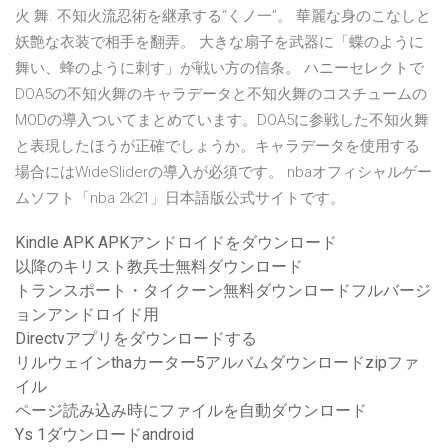
火 舞. 不知火流忍術を継承する“くノ一”。 華麗な身のこなしと
妖艶な衣装で相手を翻弄。 大きな扇子を武器に「蝶のように
舞い、蜂のように刺す」が戦い方の信条。 ハニーセレクトで
DOA5の不知火舞のキャラデータと不知火舞のコスチュームの
MODの導入ついてまとめています。DOA5に参戦した不知火舞
と表現したほうが正確でしょうか。キャラデータを使用する
場合にはWideSliderの導入が必須です。 nbaオフィシャルゲー
ムソフト「nba 2k21」日本語版公式サイトです。
Kindle APK APKアンドロイドをダウンロード
以降のキリスト教兵士無料ダウンロード
トランスポート・タイクーン無料ダウンロードフルバージ
ョンアンドロイド用
Directvアプリをダウンロードする
リルウェインthaカーター5アルバムダウンロードzipファ
イル
ページ読み込み時にファイルを自動ダウンロード
Ys 1ダウンロードandroid