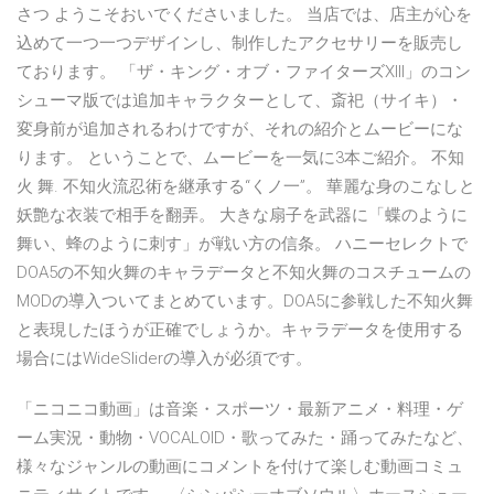
さつ ようこそおいでくださいました。 当店では、店主が心を
込めて一つ一つデザインし、制作したアクセサリーを販売し
ております。 「ザ・キング・オブ・ファイターズXIII」のコン
シューマ版では追加キャラクターとして、斎祀（サイキ）・
変身前が追加されるわけですが、それの紹介とムービーにな
ります。 ということで、ムービーを一気に3本ご紹介。 不知
火 舞. 不知火流忍術を継承する“くノ一”。 華麗な身のこなしと
妖艶な衣装で相手を翻弄。 大きな扇子を武器に「蝶のように
舞い、蜂のように刺す」が戦い方の信条。 ハニーセレクトで
DOA5の不知火舞のキャラデータと不知火舞のコスチュームの
MODの導入ついてまとめています。DOA5に参戦した不知火舞
と表現したほうが正確でしょうか。キャラデータを使用する
場合にはWideSliderの導入が必須です。
「ニコニコ動画」は音楽・スポーツ・最新アニメ・料理・ゲ
ーム実況・動物・VOCALOID・歌ってみた・踊ってみたなど、
様々なジャンルの動画にコメントを付けて楽しむ動画コミュ