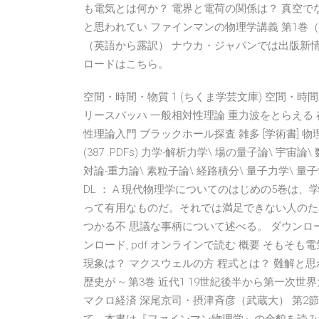
も電気とは何か？ 電界と電荷の関係は？ 真空で
と思われてい ファインマンの物理学講義 第1巻（
（英語から露訳） ナウカ・ジャパンでは出版新
ロードはこちら。
空間・時間・物質 1 (ちくま学芸文庫) 空間・時間
リースバッハ 一般相対性理論 重力波をとらえる 
性理論入門 ブラックホール探査 雑多 [学術書] 物理学
(387 .PDFs) 力学-解析力学\ 場の量子論\ 宇宙
対論-重力論\ 素粒子論\ 経路積分\ 量子力学\ 量子情
DL ： A 現代物理学についてのはじめの5巻は
って有用なものだ。それでは満足できない人のた
つかる不 思議な事柄について述べる。 ダウンロー
ンロード, pdf オンラインで読む 概要 そもそ
現象は？ マクスウェルの方 程式とは？ 難解と思わ
歴史が ~ 第3巻 近代1 19世紀後半から第一次世
マクロ経済 深尾京司・摂津斉彦（武蔵大） 第2節