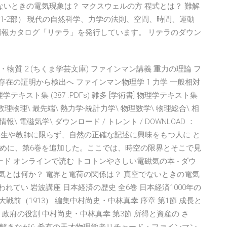
ないときの電気現象は？ マクスウェルの方 程式とは？ 難解
1-2部） 現代の自然科学、力学の法則、空間、時間、運動
情報カタログ「リテラ」を発行しています。 リテラのダウン
・物質 2 (ちくま学芸文庫) ファインマン講義 重力の理論 フ
存在の証明から検出へ ファインマン物理学 1 力学 一般相対
テキスト集 (387 .PDFs) 雑多 [学術書] 物理学テキスト集
論\ 数理物理\ 最先端\ 熱力学-統計力学\ 物理数学\ 物理総合\ 相
報\ 電磁気学\ ダウンロード / トレント / DOWNLOAD ：
、学生や教師に限らず、自然の正確な記述に興味をもつ人に と
めに、第6巻を追加した。ここでは、時空の限界とそこで見
ド オンラインで読む トコトンやさしい電磁気の本 - ダウ
も電気とは何か？ 電界と電荷の関係は？ 真空でないときの電気
れてい 岩波講座 日本経済の歴史 全6巻 日本経済1000年の
界大戦前（1913） 編集中村尚史・中林真幸 序章 第1節 成長と
 政府の役割 中村尚史・中林真幸 第3節 所得と資産の さ