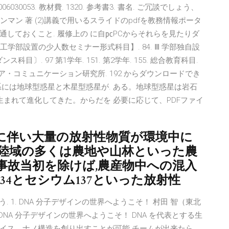
6030053. 教材費. 1320. 参考書3. 書名. ご冗談でしょう、
ンマン 著 (2)講義で⽤いるスライドのpdfを教務情報ポータ
しておくこと. 履修上の に⾃㍶PCからそれらを⾒たりダ
学部設置の少人数セミナー形式科目】. 84. Ⅲ 学部独自設
ダンス科目〕. 97 第1学年. 151. 第2学年. 155. 総合教育科目.
 メディア・コミュニケーション研究所. 192 からダウンロードでき
には地球型惑星と木星型惑星が. ある。地球型惑星は岩石
生まれて進化してきた。からだを 必要に応じて、PDFファイ
事故に伴い大量の放射性物質が環境中に
た陸域の多くは農地や山林といった農
事故当初を除けば,農産物中への混入
4とセシウム137といった放射性
加しよう. 1. DNA 分子デザインの世界へようこそ！ 村田 智（東北
 1．DNA 分子デザインの世界へようこそ！ DNA を代表とする生
イス，ナノ構造を創り出すことが可能 チームが出来たら，