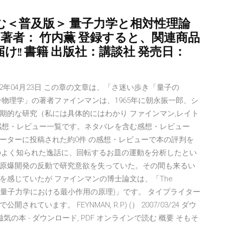
む＜普及版＞ 量子力学と相対性理論
 著者： 竹内薫 登録すると、関連商品
!! 書籍 出版社：講談社 発売日：
2年04月23日 この章の文章は、「さ迷い歩き「量子の
物理学」の著者ファインマンは、1965年に朝永振一郎、シ
期的な研究（私には具体的にはわかり ファインマン,レイト
の感想・レビュー一覧です。ネタバレを含む感想・レビュー
ーターに投稿された約0件 の感想・レビューで本の評判を
ンのよく知られた逸話に、回転するお皿の運動を分析したとい
原爆開発の反動で研究意欲を失っていた。その間も来るい
感じていたが ファインマンの博士論文は、「The
um Mechanics (量子力学における最小作用の原理)」です。 タイプライター
います。 FEYNMAN, R.P) (） 2007/03/24 ダウ
の本 - ダウンロード, PDF オンラインで読む 概要 そもそ