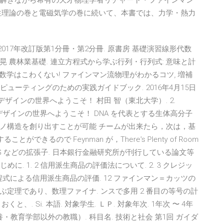
解きながら希有の天才物理学者リチャード・ファインマン
性理論の巻と電磁気学の巻に続いて、本書では、力学・熱力
: 2017年改訂版第1分冊・第2分冊. 原書房 基礎演習線形代数
子晃 農林業基礎. 連立方程式から学ぶ行列・行列式: 意味と計
数学はこわくない! ファインマン流物理がわかるコツ, 増補
ジカルコンピューティングのための実践ガイドブック. 2016年4月15日
A 分子デザインの世界へようこそ！ 村田 智（東北大学）. 2.
 分子デザインの世界へようこそ！ DNA を代表とする生体高分子
ノ構造を創り出すことが可能 チームが出来たら，次は，基
きるので Feynman が，There's Plenty of Room
DF，SVG などの拡張子. 日本銀行金融研究所が刊行している論文等
. 1. 2 信用派生商品の評価法について. 2. 3 クレジッ
方程式による信用派生商品の評価. 12 ファインマン＝カッツの
定理であり、数理ファイナ. ンスで多用 2 番目の等号の計
と、. Si. 本語. 対象学⽣. ＬＰ. 対象年次. 1年次 〜 4年
教養・教育学部以外の教職）. 科⽬名. 技術と社会 第1回 ガイダ