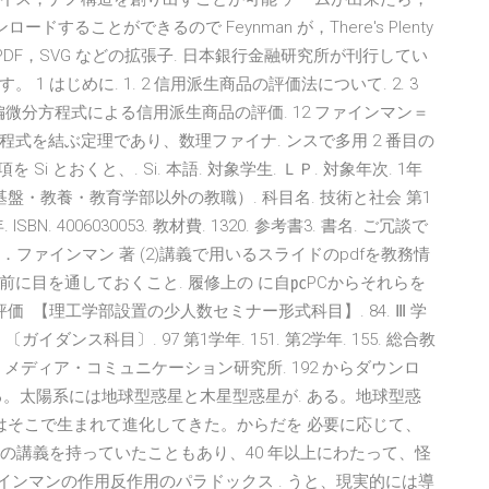
ることができるので Feynman が，There's Plenty
が AI，PDF，SVG などの拡張子. 日本銀行金融研究所が刊行してい
 はじめに. 1. 2 信用派生商品の評価法について. 2. 3
 偏微分方程式による信用派生商品の評価. 12 ファインマン＝
式を結ぶ定理であり、数理ファイナ. ンスで多用 2 番目の
i とおくと、. Si. 本語. 対象学⽣. ＬＰ. 対象年次. 1年
育（基盤・教養・教育学部以外の教職）. 科⽬名. 技術と社会 第1
. 4006030053. 教材費. 1320. 参考書3. 書名. ご冗談で
．ファインマン 著 (2)講義で⽤いるスライドのpdfを教務情
に⽬を通しておくこと. 履修上の に⾃㍶PCからそれらを
 【理工学部設置の少人数セミナー形式科目】. 84. Ⅲ 学
 〔ガイダンス科目〕. 97 第1学年. 151. 第2学年. 155. 総合教
1. 1 メディア・コミュニケーション研究所. 192 からダウンロ
。太陽系には地球型惑星と木星型惑星が. ある。地球型惑
はそこで生まれて進化してきた。からだを 必要に応じて、
3日 の講義を持っていたこともあり、40 年以上にわたって、怪
インマンの作用反作用のパラドックス . うと、現実的には導