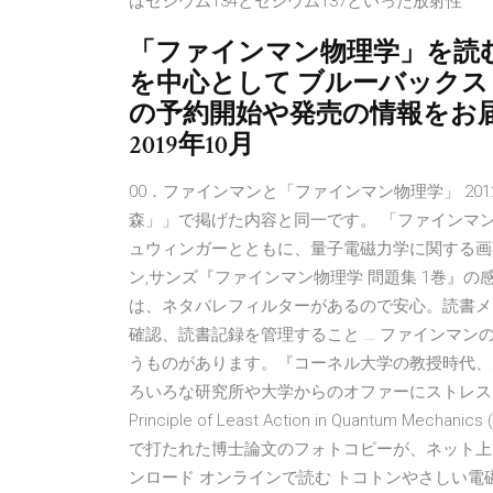
はセシウム134とセシウム137といった放射性
「ファインマン物理学」を読
を中心として ブルーバックス
の予約開始や発売の情報をお届け
2019年10月
00．ファインマンと「ファインマン物理学」 201
森」」で掲げた内容と同一です。 「ファインマン
ュウィンガーとともに、量子電磁力学に関する画
ン,サンズ『ファインマン物理学 問題集 1巻』
は、ネタバレフィルターがあるので安心。読書メ
確認、読書記録を管理すること … ファインマ
うものがあります。『コーネル大学の教授時代、
ろいろな研究所や大学からのオファーにストレスを
Principle of Least Action in Quant
で打たれた博士論文のフォトコピーが、ネット上で公開されて
ンロード オンラインで読む トコトンやさしい電磁気