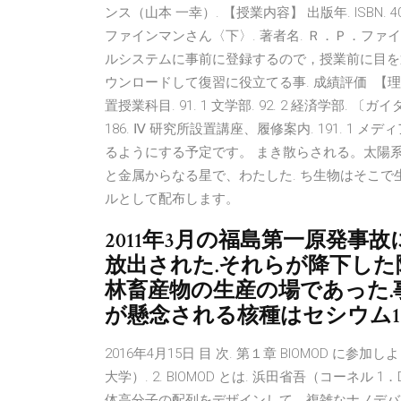
ンス（⼭本 ⼀幸）. 【授業内容】 出版年. ISBN. 400
ファインマンさん〈下〉. 著者名. Ｒ．Ｐ．ファイ
ルシステムに事前に登録するので，授業前に⽬を通
ウンロードして復習に役⽴てる事. 成績評価 【理工
置授業科目. 91. 1 文学部. 92. 2 経済学部. 〔ガイ
186. Ⅳ 研究所設置講座、履修案内. 191. 1
るようにする予定です。 まき散らされる。太陽系
と金属からなる星で、わたした. ち生物はそこで
ルとして配布します。
2011年3月の福島第一原発
放出された.それらが降下し
林畜産物の生産の場であった.
が懸念される核種はセシウム13
2016年4月15日 目 次. 第１章 BIOMOD に参
大学）. 2. BIOMOD とは. 浜田省吾（コーネル
体高分子の配列をデザインして，複雑なナノデバ