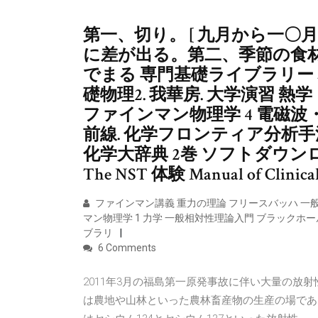
第一、切り。 [ 九月から一〇
に差が出る。第二、季節の食
でまる 専門基礎ライブラリー 
礎物理2. 我華房. 大学演習 熱
ファインマン物理学 4 電磁波
前線. 化学フロンティア分析手法最
化学大辞典 2巻 ソフトダウン
The NST 体験 Manual of Clinical 
ファインマン講義 重力の理論 フリースバッハ 一
マン物理学 1 力学 一般相対性理論入門 ブラックホー
ブラリ
6 Comments
2011年3月の福島第一原発事故に伴い大量の放
は農地や山林といった農林畜産物の生産の場であ