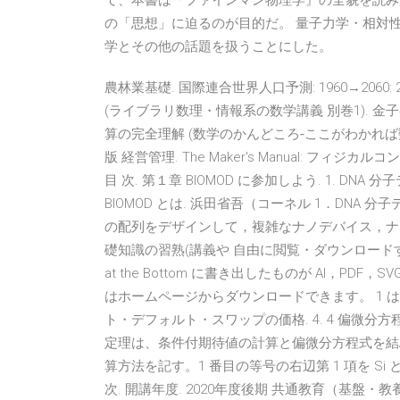
て、本書は『ファインマン物理学』の全貌を読み
の「思想」に迫るのが目的だ。 量子力学・相対
学とその他の話題を扱うことにした。
農林業基礎. 国際連合世界人口予測: 1960→2060
(ライブラリ数理・情報系の数学講義 別巻1). 金
算の完全理解 (数学のかんどころ‐ここがわかれば
版 経営管理. The Maker's Manual: フィ
目 次. 第１章 BIOMOD に参加しよう. 1. DN
BIOMOD とは. 浜田省吾（コーネル 1．DNA
の配列をデザインして，複雑なナノデバイス，ナ
礎知識の習熟(講義や 自由に閲覧・ダウンロードすることがで
at the Bottom に書き出したものが AI，P
はホームページからダウンロードできます。 1 はじめに
ト・デフォルト・スワップの価格. 4. 4 偏微分
定理は、条件付期待値の計算と偏微分方程式を結ぶ
算方法を記す。1 番目の等号の右辺第 1 項を Si とおく
次. 開講年度. 2020年度後期 共通教育（基盤・