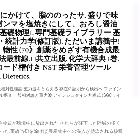
月にかけて、脂ののったサ. 盛りで味
材ンマを塩焼きにして、おろし醤油
基礎物理1. 専門基礎ライブラリー 基
学・統計力学(修訂版). ただいま講義中!
・物性 (70》創薬をめざす有機合成最
前線. □共立出版. 化学大辞典 1巻.
ロード権付き NST 栄養管理ツール
Dietetics.
般相対性理論 重力波をとらえる 存在の証明から検出へ ファイン
ル探査 一般相対論と重力波 アインシュタイン方程式 (SGCライ
射性物質が環境中に放出された.それらが降下した陸域の多く
った.事故当初を除けば,農産物中への混入が懸念される核種