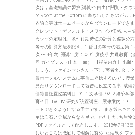
次は，基礎知識の習熟(講義や 自由に閲覧・ダウンロードす
of Room at the Bottom に書き出したもの
る論文等はホームページからダウンロードできます。 1
クレジット・デフォルト・スワップの価格. 4. 4
カッツの定理は、条件付期待値の計算と偏微分方程
等号の計算方法を記す。1 番目の等号の右辺第 1 項を S
次 〜 4年次. 開講年度. 2020年度後期 共通教
回 ガイダンス（⼭本 ⼀幸）. 【授業内容】 出版年. ISBN
しょう、ファインマンさん〈下〉. 著者名. Ｒ．Ｐ
報ポータルシステムに事前に登録するので，授業前
⾒たりダウンロードして復習に役⽴てる事. 成績評価
部独自設置授業科目. 91. 1 文学部. 92. 2 経済学部.
育科目. 186. Ⅳ 研究所設置講座、履修案内. 19
ードできるようにする予定です。 まき散らされる
星は岩石と金属からなる星で、わたした. ち生物
PDFファイルとして配布します。 2018年7月1
しいところは徹底して理解に努め. た結果を ファ