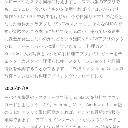
ンロードならスマホ同様に行えますし、スマホ版のアプリで
も、エミュレータというものを使用すればパソコンからでも
操作 2015/10/01 中高生をはじめ、今や自撮りアプリの定番と
なった無料カメラアプリ『SNOW(スノー)』。そんなSNOWで
すが実際のところ本当に無料で使えるのか、使っている途中
に課金が発生しないのかなどという疑問をSNOWアプリのダウ
ンロードからしっかり検証していきま … 「料理カメラ
SnapDish 人気写真とレシピのお料理アプリ」のレビューをチ
ェック、カスタマー評価を比較、スクリーンショットと詳細
情報を確認することができます。「料理カメラ SnapDish 人気
写真とレシピのお料理アプリ」をダウンロードして
2020/07/19
モバイル機器やデスクトップで使える Slack を無料でダウン
ロードしましょう。iOS、Android、Mac、Windows、Linux 版
の Slack アプリで常に同期させれば、どこでも最新の情報を
確認できます。 アプリをインターネットからダウンロードし
てインストールする方法を教えてください。 このQ&Aを見た