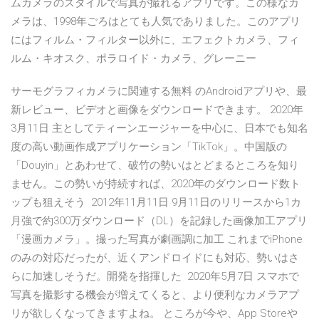
ムカメラのスタイルで写真が撮れるアプリです。この様なカ
メラは、1998年ごろはとても人気でありました。このアプリ
にはフィルム・フィルター以外に、エフェクトカメラ、フィ
ルム・キオスク、ポラロイド・カメラ、グレーニー
サーモグラフィカメラに関連する無料 のAndroidアプリや、最
新レビュー、ビデオと画像をダウンロードできます。 2020年
3月11日 主としてティーンエージャーを中心に、日本でも知名
度の高い動画作成アプリケーション「TikTok」。中国版の
「Douyin」とあわせて、破竹の勢いはとどまるところを知り
ません。この勢いが持続すれば、2020年のダウンロード数ト
ップも狙えそう 2012年11月11日 9月11日のリリースから1カ
月強で約300万ダウンロード（DL）を記録した画像加工アプリ
「漫画カメラ」。撮った写真が劇画調に加工 これまでiPhone
のみの対応だったが、近くアンドロイドにも対応、勢いはさ
らに加速しそうだ。開発を指揮した 2020年5月7日 スマホで
写真を撮影する機会が増えてくると、より便利なカメラアプ
リが欲しくなってきますよね。 ところが今や、App Storeや