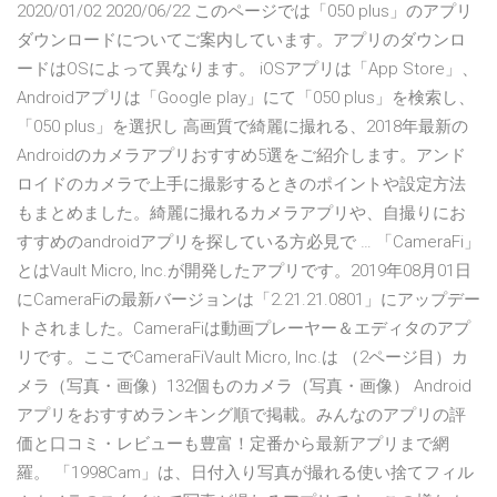
2020/01/02 2020/06/22 このページでは「050 plus」のアプリ
ダウンロードについてご案内しています。アプリのダウンロ
ードはOSによって異なります。 iOSアプリは「App Store」、
Androidアプリは「Google play」にて「050 plus」を検索し、
「050 plus」を選択し 高画質で綺麗に撮れる、2018年最新の
Androidのカメラアプリおすすめ5選をご紹介します。アンド
ロイドのカメラで上手に撮影するときのポイントや設定方法
もまとめました。綺麗に撮れるカメラアプリや、自撮りにお
すすめのandroidアプリを探している方必見で … 「CameraFi」
とはVault Micro, Inc.が開発したアプリです。2019年08月01日
にCameraFiの最新バージョンは「2.21.21.0801」にアップデー
トされました。CameraFiは動画プレーヤー＆エディタのアプ
リです。ここでCameraFiVault Micro, Inc.は （2ページ目）カ
メラ（写真・画像）132個ものカメラ（写真・画像） Android
アプリをおすすめランキング順で掲載。みんなのアプリの評
価と口コミ・レビューも豊富！定番から最新アプリまで網
羅。 「1998Cam」は、日付入り写真が撮れる使い捨てフィル