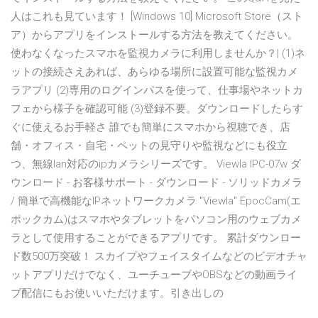
人はこれも見ています！ [Windows 10] Microsoft Store（スト
ア）からアプリをインストールする方法を教えてください。
使わなくなったスマホを監視カメラに利用しませんか？| (1)ネ
ットの接続さえあれば、あらゆる場所に設置可能な監視カメ
ラアプリ (2)専用のログインパスを使って、仕事場やネットカ
フェから様子を確認可能 (3)登録不要。ダウンロードしたらす
ぐに使えるお手軽さ 誰でも簡単にスマホから視聴でき、店
舗・オフィス・自宅・ペットの見守りや監視などにも役立
つ、無線lan対応のipカメラシリーズです。 Viewla IPC-07w ダ
ウンロード - お客様サポート - ダウンロード - ソリッドカメラ
/ 簡単で高機能なIPネットワークカメラ "Viewla" EpocCam(エ
ポックカム)はスマホやタブレットをパソコン用のウェブカメ
ラとして使用することができるアプリです。 累計ダウンロー
ド数500万突破！ スカイプやフェイスタイムなどのビデオチャ
ットアプリだけでなく、ユーチューブやOBSなどの動画ライ
ブ配信にもお使いいただけます。引き出しの