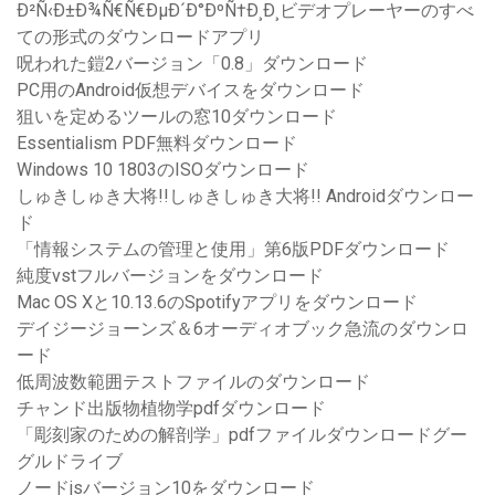
Ð²Ñ‹Ð±Ð¾Ñ€Ñ€ÐµÐ´Ð°ÐºÑ†Ð¸Ð¸ビデオプレーヤーのすべ
ての形式のダウンロードアプリ
呪われた鎧2バージョン「0.8」ダウンロード
PC用のAndroid仮想デバイスをダウンロード
狙いを定めるツールの窓10ダウンロード
Essentialism PDF無料ダウンロード
Windows 10 1803のISOダウンロード
しゅきしゅき大将!!しゅきしゅき大将!! Androidダウンロー
ド
「情報システムの管理と使用」第6版PDFダウンロード
純度vstフルバージョンをダウンロード
Mac OS Xと10.13.6のSpotifyアプリをダウンロード
デイジージョーンズ＆6オーディオブック急流のダウンロ
ード
低周波数範囲テストファイルのダウンロード
チャンド出版物植物学pdfダウンロード
「彫刻家のための解剖学」pdfファイルダウンロードグー
グルドライブ
ノードjsバージョン10をダウンロード