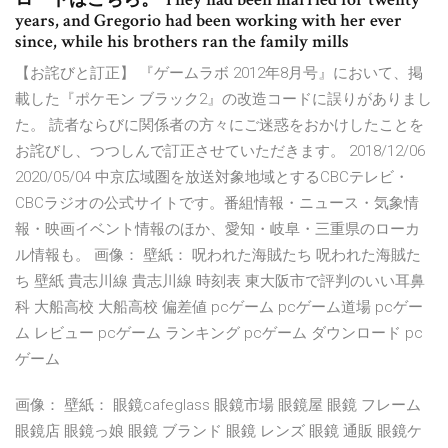
years, and Gregorio had been working with her ever
since, while his brothers ran the family mills
【お詫びと訂正】 『ゲームラボ 2012年8月号』において、掲
載した『ポケモン ブラック2』の改造コードに誤りがありまし
た。 読者ならびに関係者の方々にご迷惑をおかけしたことを
お詫びし、つつしんで訂正させていただきます。 2018/12/06
2020/05/04 中京広域圏を放送対象地域とするCBCテレビ・
CBCラジオの公式サイトです。番組情報・ニュース・気象情
報・映画イベント情報のほか、愛知・岐阜・三重県のローカ
ル情報も。 画像： 壁紙： 呪われた海賊たち 呪われた海賊た
ち 壁紙 貴志川線 貴志川線 時刻表 東大阪市で評判のいい耳鼻
科 大船高校 大船高校 偏差値 pcゲーム pcゲーム道場 pcゲー
ム レビュー pcゲーム ランキング pcゲーム ダウンロード pc
ゲーム
画像： 壁紙： 眼鏡cafeglass 眼鏡市場 眼鏡屋 眼鏡 フレーム
眼鏡店 眼鏡っ娘 眼鏡 ブランド 眼鏡 レンズ 眼鏡 通販 眼鏡ケ