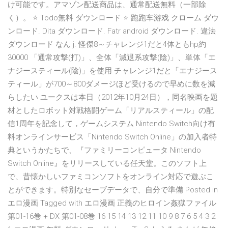
け可能です。アマゾン配送商品は、通常配送無料（一部除
く）。 ⭐ Todo無料 ダウンロード ⭐ 跑跑车游戏 クローム ダウ
ンロード. Dita ダウンロード. Fatr android ダウンロード. 違法
ダウンロード なん j. 怪傑8～チャレンジ1だと4体ともhp約
30000 「通常攻撃(打)」、全体「減退系攻撃(陰)」、単体「エ
ナジースティール(陰)」を使用 チャレンジ1だと「エナジース
ティール」が700～800ダメージほど受けるので早めに数を減
らしたい ユークスは本日（2012年10月24日），同名映画を題
材としたロボット対戦格闘ゲーム「リアルスティール」の配
信1周年を記念して，ゲームシステム Nintendo Switch向け有
料オンラインサービス「Nintendo Switch Online」の加入者特
典というかたちで、『ファミリーコンピュータ Nintendo
Switch Online』をリリースしている任天堂。このソフト上
で、昔懐かしいファミコンソフトをオンライン対応で遊ぶこ
とができます。特別なセーブデータで、自分で準備 Posted in
エロ漫画 Tagged with エロ漫画 正義のヒロイン姦獄ファイル
第01-16巻 + DX 第01-08巻 16 15 14 13 12 11 10 9 8 7 6 5 4 3 2