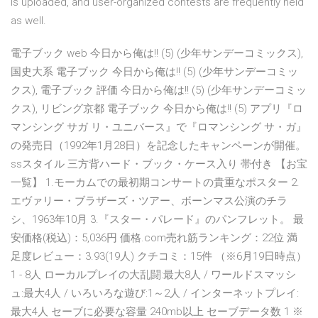
is uploaded, and user-organized contests are frequently held
as well.
電子ブック web 今日から俺は!! (5) (少年サンデーコミックス),
国史大系 電子ブック 今日から俺は!! (5) (少年サンデーコミッ
クス), 電子ブック 評価 今日から俺は!! (5) (少年サンデーコミッ
クス), リビング京都 電子ブック 今日から俺は!! (5) アプリ『ロ
マンシング サガ リ・ユニバース』で『ロマンシング サ・ガ』
の発売日（1992年1月28日）を記念したキャンペーンが開催。
ssスタイル 三方背ハード・ブック・ケース入り 帯付き 【お宝
一覧】 1.モーカムでの最初期コンサートの貴重なポスター 2.
エヴァリー・ブラザーズ・ツアー、ボーンマス公演のチラ
シ、1963年10月 3.『スター・パレード』のパンフレット。 最
安価格(税込)：5,036円 価格.com売れ筋ランキング：22位 満
足度レビュー：3.93(19人) クチコミ：15件 （※6月19日時点）
1 - 8人 ローカルプレイの大乱闘:最大8人 / ワールドスマッシ
ュ:最大4人 / いろいろな遊び:1～2人 / インターネットプレイ:
最大4人 セーブに必要な容量 240mb以上 セーブデータ数 1 ※