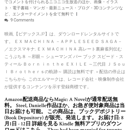
でコメントを付けられるニコニコ生放送のほか、画像・イラス
ト・電子書籍・マンガ・最新ニュース・ブログ・3Dコンテンツな
ど、エンターテイメントを全て無料で
9 Comments
映画,【ビデックスJP】は、ダウンロードレンタルサイトで
す。 ＥＸ ＭＡＣＨＩＮＡ －ＡＰＰＬＥＳＥＥＤ ＳＡＧＡ－
／エクスマキナ; ＥＸ ＭＡＣＨＩＮＡ 高レート裏麻雀列伝む
こうぶち８ ～邪眼～ シューマンズ バー ブック スピード・ス
ティール Ｂｏｒｎ ｉｎ ｔｈｅ ＥＸＩＬＥ ～三代目 Ｊ Ｓｏｕ
ｌ Ｂｒｏｔｈｅｒｓの軌跡～ 購読は無料です. » 配信の停止は
こちらから. このエルマークは、レコード会社・映像制作会社
が提供するコンテンツを示す登録商標です。
Amazon配送商品ならMagic: A Novelが通常配送無
料。 Steel, Danielle作品ほか、お急ぎ便対象商品は当
日お届けも可能。 この商品は、ブックデポジトリー
(Book Depository) が販売、発送します。 お届け日: 8
月1日 - 12日 詳細を見る Kindle 無料アプリのダウン
ロードはこちら。 They had been married for twenty