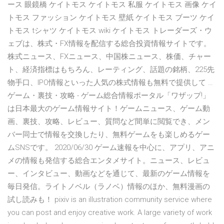
ース 眼鏡橋 ケイトモス ケイトモス 私服 ケイトモス 画像 ケイ
トモス ファッション ケイトモス 壁紙 ケイトモス ブーツ ケイ
トモス tシャツ ケイトモス wiki ケイトモス トレーダーズ・ウ
ェブは、株式・FX情報を配信する総合投資情報サイトです。
株式ニュース、FXニュース、中国株ニュース、株価、チャー
ト、経済指標はもちろん、レーティング、話題の銘柄、225先
物手口、IPO情報といった人気の株式情報も無料で提供して …
ゲーム・裏技・攻略 - ゲーム総合情報ポータル「ワザップ!」
は日本最大のゲーム情報サイト！ゲームニュース、ゲーム動
画、裏技、攻略、レビュー、質問など間単に閲覧でき、メン
バー同士で情報を交換したり、無料ゲームをも楽しめるゲー
ムSNSです。 2020/06/30 ゲーム速報を中心に、アプリ、アニ
メの情報も発信する総合エンタメサイト。ニュース、レビュ
ー、インタビュー、動画などを通じて、最新のゲーム情報を
毎日発信。ライトノベル（ラノベ）情報のほか、無料漫画の
試し読みも！ pixiv is an illustration community service where
you can post and enjoy creative work. A large variety of work