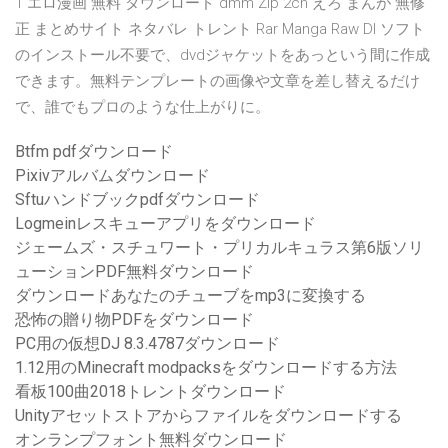
1 エロ漫画 無料 ダウンロード dmm Zip 2ch えろ まんが 無修
正 まとめサイト ネタバレ トレント Rar Manga Raw Dl ソフト
のインストール不要で、dvdジャケットをあっという間に作成
できます。無料テンプレートの画像や文章を差し替えるだけ
で、誰でもプロのような仕上がりに。
Btfm pdfダウンロード
Pixivアルバムダウンロード
Sftuハンドブックpdfダウンロード
Logmeinレスキューアプリをダウンロード
ジェームズ・スチュワート・プリカルキュラス第6版ソリ
ューションPDF無料ダウンロード
ダウンロードあなたのチューブをmp3に変換する
恐怖の贈り物PDFをダウンロード
PC用の仮想DJ 8.3.4787ダウンロード
1.12用のMinecraft modpacksをダウンロードする方法
看板100曲2018トレントダウンロード
Unityアセットストアからファイルをダウンロードする
オンランプフォント無料ダウンロード