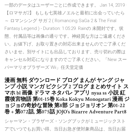
一部のデータはユーザーごとに作成できます。 Jan 14, 2019 ·
【ロマサガ2】 もしも七英雄ノエルと最初に出会っていたら
～ ロマンシング サガ 2 ( Romancing SaGa 2 & The Final
Fantasy Legend ) - Duration: 1:05:29. Rainの 未開封です。状
態、付属品等は画像の通りです。神経質な方はご遠慮くださ
い。お値下げ、お取り置きの対応出来ませんのでご了承くだ
さいませ。別サイトにも出品しております、売り切れの際は
キャンセル対応になりますのでご了承ください。「New スー
パーマリオブラザーズ Wii」任天堂定価
漫画 無料 ダウンロード ブログ まんが ヤング ジャ
ンプ 小説 マンガ ピクシブ 2 ブログ まとめサイト ス
マホ bl 画像 ドラマ ネタバレ アプリ nyaa ss 小説 紅
霞後宮物語 第01-15巻 Koka Kokyu Monogatari 漫画 ジ
ョジョの奇妙な冒険 第8部 ジョジョリオン 第01-22
巻 + 第072話, 第075話 JOJO’s Bizarre Adventure Part8
シャーマン・ブラザーズ・ソングブックがミュージックスト
アでいつでもお買い得。当日お急ぎ便対象商品は、当日お届