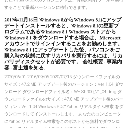
したVisual Studioのプロジェクトは、付属の移行ツールを実行
することで最新バージョンに移行できます。
2019年11月16日 Windows 8からWindows 8.1にアップ
デートインストールすると、Windows 8.1の更新プ
ログラムであるWindows 8.1 Windows ストアから
Windows 8.1 をダウンロードする場合は、Microsoft
アカウントでサインインすることをお勧めします。
Windows 8.1 にアップデートした後、パソコンをご
購入時の状態に戻すリカバリを実行するには、リカ
バリディスクセットが必要です。 会社概要 · 事業内
容 · 富士通を知る.
2020/06/01 2016/09/06 2020/07/13 ダウンロードファイルの
サイズ：47.2 MB アップデート後のバージョン：Ver 1.04 ダウ
ンロード ダウンロードファイル名：WF-SP900_V1_04.dmg ダ
ウンロードファイルのサイズ：47.8 MB アップデート後のバー
ジョン：Ver 1.04 Windows PCにYahoo!リアルタイム検索 をダ
ウンロードしてインストールします。 あなたのコンピュータ
にYahoo!リアルタイム検索をこのポストから無料でダウンロ