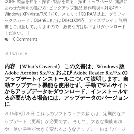
CORP. 製品を知る・探す · 製品を知る・探す トップページ · 施設に
あわせた照明の選び方 · ピックアップ製品 動作環境＞対応OS：
Windows XP/Vista/7/8.1/10、メモリ：1GB RAM以上、グラフィ
ックスカード：OpenGLまたは DirectX対応、ディスプレイ： 説明
書もご用意しておりますので、必要な方は以下よりダウンロード
ください。
10 Comments
2019/06/18
内容 （What's Covered） この文書は、Windows 版
Adobe Acrobat 8.x/9.x および Adobe Reader 8.x/9.x の
アップデートインストールについて説明します。自
動アップデート機能を使用せず、手動でWebサイト
からアップデータをダウンロード、インストールす
る必要がある場合には、アップデータのバージョン
に
2016年8月25日 これらのソフトウェアの多くは、定期的なア
ップデート（更新）が必要です。 そして、大きな機能追加
や、使い勝手が大きく変わるようなアップデートは「バージ