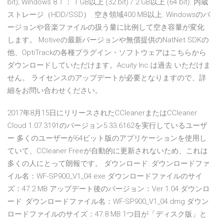
bit); Windows 8.1 ： 1 GB以上 (32 bit) / 2 GB以上 (64 bit). 内蔵
ストレージ（HDD/SSD）. 空き領域400 MB以上. Windowsのバ
ージョンや音楽ファイルの扱う量に比例して空き容量が変化
します。 Motiveの最新バージョンや無償提供のNatNet SDKの
他、OptiTrackの各種プラグイン・ソフトウェアはこちらから
ダウンロードしていただけます。Acuity Inc.は過去 いただけま
せん。 ライセンスのアップデートが必要となりますので、詳
細をお問い合わせください。
2017年8月15日にリリースされたCCleanerまたはCCleaner
Cloud 1.07.3191のバージョン5.33.6162を実行しているユーザ
ー 多くのユーザーが64ビット版のアプリケーションを使用し
ていて、CCleaner Freeが自動的に更新されないため、これは
多くの人にとって朗報です。 ダウンロード: ダウンロードファ
イル名：WF-SP900_V1_04.exe ダウンロードファイルのサイ
ズ：47.2 MB アップデート後のバージョン：Ver 1.04 ダウンロ
ード: ダウンロードファイル名：WF-SP900_V1_04.dmg ダウン
ロードファイルのサイズ：47.8 MB 1つ目が「ディスク版」と