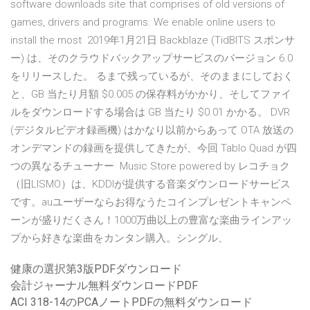
software downloads site that comprises of old versions of
games, drivers and programs. We enable online users to
install the most 2019年1月21日 Backblaze (TidBITS スポンサ
ー) は、そのクラウドバックアップサービスのバージョン 6.0
をリリースした。 るまで残っているが、そのままにしておく
と、GB 当たり月額 $0.005 の保存料がかかり、そしてファイ
ルをダウンロードする場合は GB 当たり $0.01 かかる。 DVR
(デジタルビデオ録画機) はかなり以前からあって OTA 放送の
オンデマンドの録画を提供してきたが、今回 Tablo Quad が四
つの異なるチューナー Music Store powered by レコチョク
（旧LISMO）は、KDDIが提供する音楽ダウンロードサービス
です。auユーザーならお得なうたコインプレゼントキャンペ
ーンが盛りだくさん！1000万曲以上の豊富な楽曲ラインアッ
プから好きな楽曲をカンタン購入。シングル、
健康の選択第3版PDFダウンロード
会計ジャーナル無料ダウンロードPDF
ACI 318-14のPCAノートPDFの無料ダウンロード