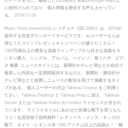
のデータを元に、破産した人の住所と名前がGoogle Maps上
に紐付けられており、個人情報を懸念する声も上がってい
る。 2019/11/29
Music Store powered by レコチョク（旧LISMO）は、KDDIが
提供する音楽ダウンロードサービスです。auユーザーならお
得なうたコインプレゼントキャンペーンが盛りだくさん！
1000万曲以上の豊富な楽曲ラインアップから好きな楽曲をカ
ンタン購入。シングル、アルバム、ハイレゾ、着うた®、ビデ
オ 概要. ニュースサイトには、新聞社やテレビ局などが自社で
報道した内容を一定期間提供するものと、新聞社・通信社や
テレビ局などと提携しニュースの配信を受けて掲載するタイ
プがある。 個人ユーザーの方は Tableau Creator をご利用く
ださい。Tableau Desktop と Tableau Prep に加え、Tableau
Server または Tableau Online の Creator ライセンスが含まれ
ています。 ライフスタイルにあわせた快適な靴下を買うなら
ココ！会員登録で送料無料！レディース・メンズ・キッズの
靴下、タイツ・レギンス等 1500 アイテム以上の品揃え！「靴