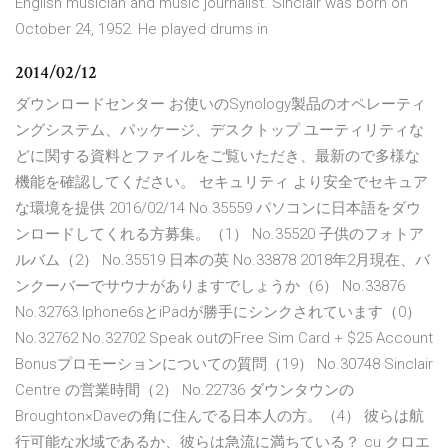
English musician and music journalist. Sinclair was born on
October 24, 1952. He played drums in
2014/02/12
ダウンロードセンター お使いのSynology製品のオペレーティ
ングシステム、パッケージ、デスクトップ ユーティリティな
どに関する資料とファイルをご覧いただき、最新ので多様な
機能を確認してください。 セキュリティ より安全でセキュア
な環境を提供 2016/02/14 No.35559 パソコンに日本語をダウ
ンロードしてくれる方募集。（1） No.35520 子供のフォトア
ルバム（2） No.35519 日本の英 No.33878 2018年2月現在、バ
ンクーバーでサウナがありますでしょうか（6） No.33876
No.32763 Iphone6sとiPadが勝手にシンクされています（0）
No.32762 No.32702 Speak outのFree Sim Card + $25 Account
Bonusプロモーションについての質問（19） No.30748 Sinclair
Centre の営業時間（2） No.22736 ダウンタウンの
Broughton×Daveの角に住んでる日本人の方。（4） 彼らは航
行可能な水域であるか、彼らは急流に満ちている？ cu クロエ