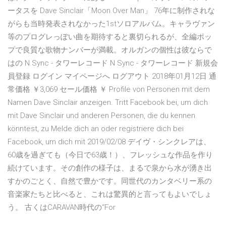
ータスを Dave Sinclair「Moon Over Man」 76年に制作されな
がらも当時発表されなかった1stソロアルバム。キャラヴァン
等のプログレっぽい曲を期待すると裏切られるが、全編ポッ
プで良質な歌物ナンバーが満載。オルガンの個性は彼ならで
はの N Sync - タワーレコード N Sync - タワーレコード 新規会
員登録 ログイン マイページへ ログアウト 2018年01月12日 通
常価格 ￥3,069 セール価格 ￥ Profile von Personen mit dem
Namen Dave Sinclair anzeigen. Tritt Facebook bei, um dich
mit Dave Sinclair und anderen Personen, die du kennen
könntest, zu Melde dich an oder registriere dich bei
Facebook, um dich mit 2019/02/08 デイヴ・シンクレアは、
60歳を過ぎても（今日で63歳！）、フレッシュな作品を作り
続けています。その創作の様子は、まるで泉から水が湧き出
すかのごとく、自然で豊かです。同世代のカンタベリー系の
音楽家たちと比べると、これは驚異的と言ってもよいでしょ
う。 古くはCARAVAN時代の“For