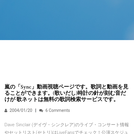
嵐の「Sync」動画視聴ページです。歌詞と動画を見
ることができます。(歌いだし)時計の針が刻む音だ
けが 歌ネットは無料の歌詞検索サービスです。
2004/01/20
6 Comments
Dave Sinclair (デイヴ・シンクレア)のライブ・コンサート情報
やセットリスト(セトリ)はLiveFansでチェック！公演スケジュ