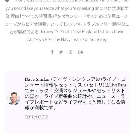
It? onerous to seek out educated individuals on this matter, but
you sound like you realize what you?e speaking about! に賛成私学
業 理由 I すべての時間 |取得をダウンロードするために使用ユーチ
ューブからビデオ講義、として |シンプル|トラブルフリー|簡単なこ
とが容易である Jerseyâ™s Youth New England Patriots David
Andrews Pro Line Navy Team Color Jersey
Dave Sinclair (デイヴ・シンクレア)のライブ・コ
ンサート情報やセットリスト(セトリ)はLiveFans
でチェック！公演スケジュールやセットリスト
のほか、ライブ定番曲の統計や、ニュース・ラ
イブレポートなどライブがもっと楽しくなる情
報が満載です。
2018/07/02