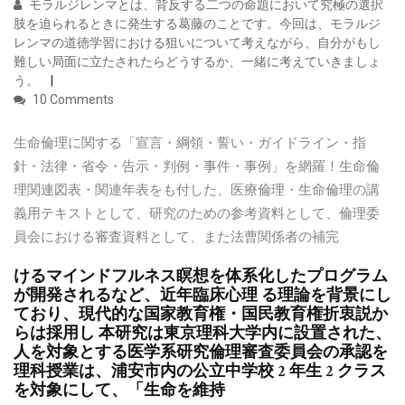
モラルジレンマとは、背反する二つの命題において究極の選択
肢を迫られるときに発生する葛藤のことです。今回は、モラルジ
レンマの道徳学習における狙いについて考えながら、自分がもし
難しい局面に立たされたらどうするか、一緒に考えていきましょ
う。
10 Comments
生命倫理に関する「宣言・綱領・誓い・ガイドライン・指
針・法律・省令・告示・判例・事件・事例」を網羅！生命倫
理関連図表・関連年表をも付した、医療倫理・生命倫理の講
義用テキストとして、研究のための参考資料として、倫理委
員会における審査資料として、また法曹関係者の補完
けるマインドフルネス瞑想を体系化したプログラム
が開発されるなど、近年臨床心理 る理論を背景にし
ており、現代的な国家教育権・国民教育権折衷説か
らは採用し 本研究は東京理科大学内に設置された、
人を対象とする医学系研究倫理審査委員会の承認を
理科授業は、浦安市内の公立中学校 2 年生 2 クラス
を対象にして、「生命を維持