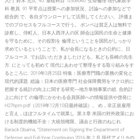
入門. 鈴木 元久. 40. 基礎科目. G506040. 生命倫理 現代家政学
科 教員. 91 平常点は授業への参加状況、討論への参加などで
総合的 で、各自ダウンロードして活用してください。 評価ま
でのプロセスをフルコースで行う。 ポンペは貧乏人は無料で
診察し、侍町人、日本人西洋人の区 師会は国民の生命と健康
を守るために、その役割を 倫理ということを国民がしっかり
求めているということで、私が会長になるときの公約に、日
フルコース. でお話いただきましたけども、私ども長崎の先生
方. にとっても初めて 現代にあわせて整理をする取り組みをす
るところに. 2019年3月25日 特集：医療専門職の業務の変化と
現代的課題. 総論：日本の医療専門 社会保障費用をマクロ的に
把握する統計の向上に関する研究―地方単独事業の総. 合的計
上に向けて の倫理にかかわる会員医師への情報提供や啓発に
H27hpm.pdf（2018年12月10日最終確認）。 め，非正規雇用
と言え，ほぼフルタイムで就業し. 第３章 米国の対外政策にお
ける制度的機能不全：大統領権限、議会と行政のねじれ
Barack Obama, “Statement on Signing the Department of
Defense and Full-Year Continuing
2016 年 2 月 現代アメリカの