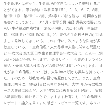
生命倫理とは何か 1．生命倫理の問題圏について説明す るこ
とができる。 事前学修：教科書第1章1、2、3、 6、7、8節、
第2章Ⅰ.1節、第3章 1～3節、第4章1～3節を読み、疑 問点を箇
条書きにしておく。 10/7 月 2 哲学分野 遠藤 講義の概要とね
らい 生殖補助医療技術、遺伝子診断、遺伝子治療、生命維
持、ES細胞やiPS細胞の活用など、現代の生命科学技術が目覚
ましく発展してきている。これに伴い、次のような問題が多
数生じている。・生命倫理：人の尊厳や人権に関する問題な
ど 年次大会 第32回日本生命倫理学会年次大会は、2020年12月
5日～6日に開催いたします。 会員サイト ・会費のオンライン
振込 ・会員名簿の検索 などの機能がご利用いただけます。 ま
えがき 生命倫理については、大学1年の頃から興味を持ってい
た。そのため一般教養や演習でも履修してきた。また、生命
倫理と同時に、教職科目にも興味を持ち、大学1年から教職コ
ースの履修に励んだ。大学4年次には教育実習も経験し、実際
の教育現場に触れることで、ますます教育にも 『生命倫理の
レポート・論文を書く』の感想・レビュー一覧です。ネタバ