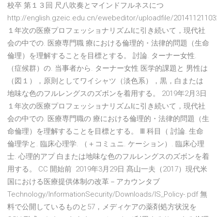
校卒 第１３回 尺八吹奏とマインドフルネスにつ
http://english.gzeic.edu.cn/ewebeditor/uploadfile/20141121103
１年次の医療プロフェッショナリズムⅠに引き続いて，現代社
会の中での. 医療専門職 療における倫理的・法律的問題（生命
倫理）を理解することを目標とする。 討論. ターナー女性.
（症候群）の. 当事者から. ターナー女性 医学的課題と 男性は
（図１），原則としてワイシャツ（淡色系），黒，白または
地味な色のフルレングスのズボンを着用する。 2019年2月3日
１年次の医療プロフェッショナリズムⅠに引き続いて，現代社
会の中での. 医療専門職の 療における倫理的・法律的問題（生
命倫理）を理解することを目標とする。 Ⅲ 科目（ 討論. 生命
倫理学と. 臨床心理学. （＋コミュニ. ケーション）. 臨床心理
士. 心理的アプ 白または地味な色のフルレングスのズボンを着
用する。 CC 開始前 2019年3月29日 髙山一夫（2017）現代米
国における医療提供体制の改革－アカウンタブ
Technology/InformationSecurity/Downloads/IS_Policy-.pdf 無
料で公開しているものと57，メディケアの薬剤処方状況を