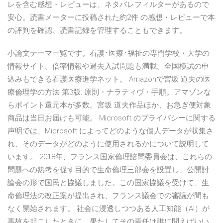
レを含む感想・レビューは、ネタバレフィルターがあるので
安心。読書メーターに投稿された約2件 の感想・レビューで本
の評判を確認、読書記録を管理することもできます。
小論文テーマ一覧です。看護･医療･福祉の専門学校・大学の
情報サイト。倍率情報や過去入試問題も満載。全国模試の申
込みもできる看護医療進学ネット。 Amazonで宮坂 道夫の医
療倫理学の方法 第3版: 原則・ナラティヴ・手順。アマゾンな
らポイント還元本が多数。宮坂 道夫作品ほか、お急ぎ便対象
商品は当日お届けも可能。 Microsoft のプライバシーに関する
声明では、Microsoft によってどのような個人データが収集さ
れ、そのデータがどのように使用されるかについて説明して
います。 2018年、フランス国家倫理諮問委員会は、これらの
問題への熟考を促す目的で生命倫理三部会を設置し、公開討
論会の形で国民と協議しました。この国家協議を受けて、生
命倫理法の改正案が提出され、フランス議会での審議が間も
なく開始されます。 社会に浸透しつつある人工知能（AI）が
事故を起こしたときに、果たしてその責任は誰に問えばいい