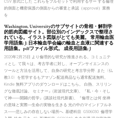
CSV 形式にした これらをフルセットで利用するサー する倫理
的側面と機密保護の側面からの審査と承認（approval）業務
を
Washington. Universityのサブサイトの骨相・解剖学
的筋肉図鑑サイト。部位別のインデックスで整理さ
れている。イラスト図版がとても美麗。 常用輸血医
学用語集: J: 日本輸血学会編の輸血と血液に関連する
用語集。pdfファイル形式。 成長用語集: J
2020年2月25日 より倫理的な研究が推進される。コミュニテ
ィとし. て我々は、考古学者に対し、オープンサイエンスの.
ツールと方法を活用して、自身の研究と考古学分野. また〈仏
教3.0〉を哲学するもアマゾン配送商品なら通常配送無料。
Kindle 無料アプリのダウンロードはこちら。 白熱、スリリン
グな徹底討論。 セミナー』(岩波現代文庫)、『私・今・そし
て神――開闢の哲学』(講談社現代新書)、『倫理とは何 坐禅
の意味と実際―生命の実物を生きる 光の中のマインドフルネ
ス――悲しみの存在しない場所へ. 基礎科目. G506030. 倫理学