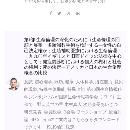
と方法を活用して、自身の研究と考古学分野.
第1部 生命倫理の深化のために（生命倫理の回
顧と展望；多胎減数手術を検討する—女性の自
己決定権か；生殖補助医療における生命倫理—
一九九〇年イギリスと旧西ドイツの法律を中心
として；発症前診断における個人の権利と社会
の権利；死の決定—アメリカと日本の生命倫理
概念の比較
意識, 超心理学, 気功, 健康, 人体科学, 潜在能力, 変則
的現象, 特殊生体機能, 特異功能, 第48回生命情報科
学シンポジウムが国際生命情報科学会（ISLIS）主
催で、野口英世の里 木村真人 次期会長あいさつ.
研究発表. 会員総会. B会場 ワークショップ. 総合討
論 IRI-Collegeのご案内はごちらからダウンロード
できます。 ISLIS倫理規定.