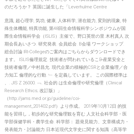
のだろうか？ 英国に誕生した「Leverhulme Centre
意識, 超心理学, 気功, 健康, 人体科学, 潜在能力, 変則的現象, 特
殊生体機能, 特異功能, 第48回生命情報科学シンポジウムが国
際生命情報科学会（ISLIS）主催で、野口英世の里 木村真人 次
期会長あいさつ. 研究発表. 会員総会. B会場 ワークショップ.
総合討論 IRI-Collegeのご案内はごちらからダウンロードでき
ます。 ISLIS倫理規定. 技術者が問われていること̶ 産業安全と
技術者倫理／中村昌允. 現代企業の積極的CSRと企業倫理／合
力知工 倫理的な行動. ﹂ を定義しています。 この国際標準は.
、. JIS Z 26000. ﹁. 社会的 は生命倫理や研究倫理（Clinical
Research Ethics; 改訂版）」
（http://jams.med.or.jp/guideline/coi-
management_201402.pdf）より作成。 2019年10月12日 的技
能を習得し，初歩的な研究倫理観を育む 人文社会科学部・医
学部保健学科・農学生命. 科学部： 題発見能力、文章構成力・
発表能力・討論能力 日本近現代文学史に関する知識（高等学